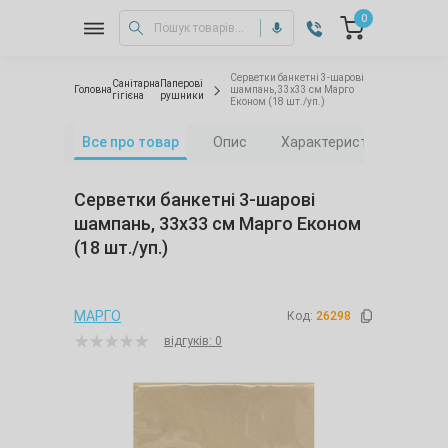
0
Серветки банкетні 3-шарові
Санітарна
Паперові
Головна
шампань, 33х33 см Марго
гігієна
рушники
Економ (18 шт./уп.)
Все про товар
Опис
Характеристики
Від
Серветки банкетні 3-шарові
шампань, 33х33 см Марго Економ
(18 шт./уп.)
МАРГО
Код:
26298
відгуків: 0