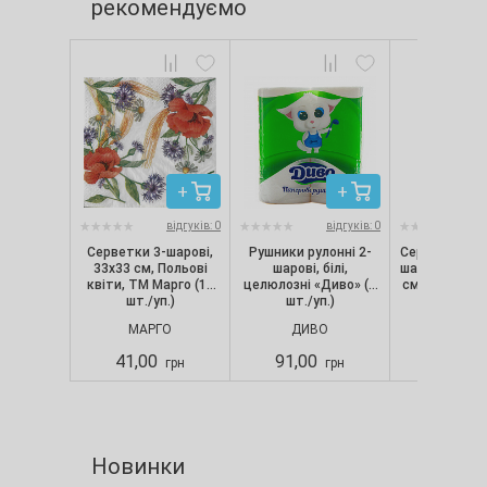
рекомендуємо
відгуків: 0
відгуків: 0
Серветки 3-шарові,
Рушники рулонні 2-
Серветки бан
33х33 см, Польові
шарові, білі,
шарові червон
квіти, ТМ Марго (18
целюлозні «Диво» (2
см Марго (18 
шт./уп.)
шт./уп.)
МАРГО
ДИВО
МАРГ
41,00
91,00
40,00
грн
грн
Новинки