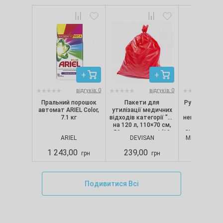
відгуків: 0
відгуків: 0
Пральний порошок
Пакети для
Рукавички ні
автомат ARIEL Color,
утилізації медичних
текстуро
7.1 кг
відходів категорії "B"
непопудрені, 
на 120 л, 110×70 см,
шт/уп) Nit
50 мкм, червоні (10
CLASSIC, Merc
ARIEL
DEVISAN
MERCATOR M
шт./уп.), Devisan
S
1 243,00
239,00
280,00
грн
грн
Подивитися Всі