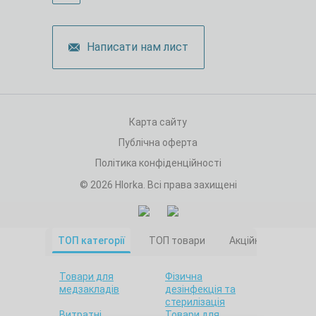
Написати нам лист
Карта сайту
Публічна оферта
Політика конфіденційності
© 2026 Hlorka. Всі права захищені
ТОП категорії
ТОП товари
Акційні товари
Товари для
Фізична
медзакладів
дезінфекція та
стерилізація
Витратні
Товари для