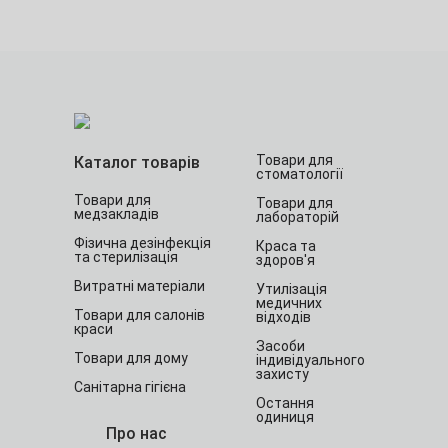
Товари для
Каталог товарів
стоматології
Товари для
Товари для
медзакладів
лабораторій
Фізична дезінфекція
Краса та
та стерилізація
здоров'я
Витратні матеріали
Утилізація
медичних
Товари для салонів
відходів
краси
Засоби
Товари для дому
індивідуального
захисту
Санітарна гігієна
Остання
одиниця
Про нас