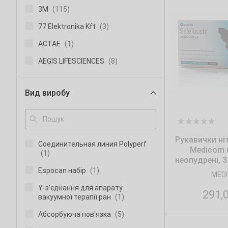
3М
(115)
77 Elektronika Kft
(3)
ACTAE
(1)
AEGIS LIFESCIENCES
(8)
Afacan Plastik
(65)
Вид виробу
Agfa
(1)
Airwick
(23)
ALEXPHARM
(172)
Рукавички ніт
Cоединительная линия Polyperf
AMPri
(12)
Medicom (
(1)
неопудрені, 3.
ANIOS
(13)
уп.). Р
Espocan набір
(1)
MED
AP Medical
(27)
Y-з'єднання для апарату
291,
вакуумної терапії ран
(1)
APEX
(1)
Абсорбуюча пов'язка
(5)
Apexmed
(56)