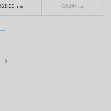
628,00
425,00
грн
грн