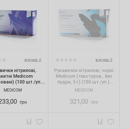
відгуків: 0
відгуків: 0
вички нітрилові,
Рукавички нітрилові, чорні
акитні Medicom
Medicom (текстуров., без
овані) (100 шт./уп.).
пудри, 5 г) (100 шт./уп.).
Розмір: XS
Розмір: S
MEDICOM
MEDICOM
233,00
321,00
грн
грн