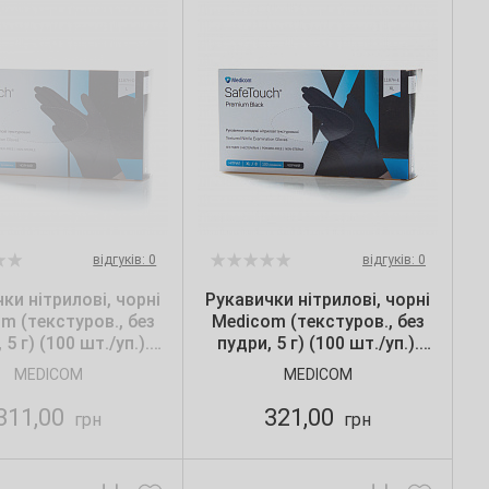
відгуків: 0
відгуків: 0
ки нітрилові, чорні
Рукавички нітрилові, чорні
m (текстуров., без
Medicom (текстуров., без
 5 г) (100 шт./уп.).
пудри, 5 г) (100 шт./уп.).
Розмір: L
Розмір: XL
MEDICOM
MEDICOM
311,00
321,00
грн
грн