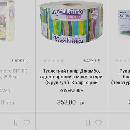
відгуків: 0
відгуків: 0
лота CITRIC
Туалетний папір Джамбо,
Рука
, 200 мл
одношаровий з макулатури
бл
(8 рул./уп.). Колір: сірий
(текстур
AMED
КОХАВИНКА
00
353,00
грн
грн