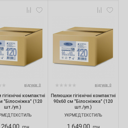
відгуків: 0
відгуків: 0
гігієнічні компактні
Пелюшки гігієнічні компактні
м "Білосніжка" (120
90х60 см "Білосніжка" (120
шт./уп.)
шт./уп.)
РМЕДТЕКСТИЛЬ
УКРМЕДТЕКСТИЛЬ
 264,00
1 649,00
грн
грн