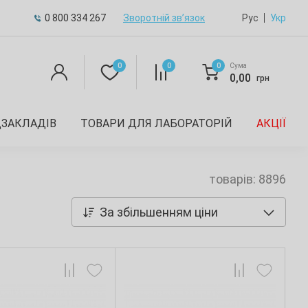
0 800 334 267
Зворотній зв’язок
Рус
Укр
0
0
0
Сума
0,00
грн
ДЗАКЛАДІВ
ТОВАРИ ДЛЯ ЛАБОРАТОРІЙ
АКЦІЇ
товарів: 8896
За збільшенням ціни