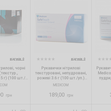
відгуків: 0
відгуків: 0
рилові, чорні
Рукавички нітрилові
Рукавич
текстур.,
текстуровані, непудровані,
Medico
5 г) (100 шт./
рожеві 3.6 г (100 шт./уп.)
пудри,
озмір: L
Medicom. Розмір: M
ICOM
MEDICOM
00
189,00
грн
грн