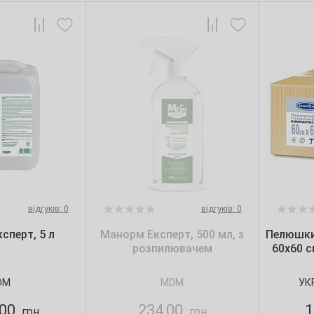
відгуків: 0
відгуків: 0
сперт, 5 л
Манорм Експерт, 500 мл, з
Пелюшки 
розпилювачем
60х60 с
DM
MDM
УК
,00
234,00
1
грн
грн