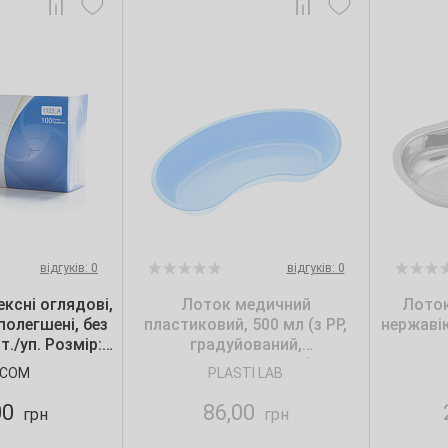
відгуків: 0
відгуків: 0
ксні оглядові,
Лоток медичний
Лоток
полегшені, без
пластиковий, 500 мл (з РР,
нержавію
т./уп. Розмір:
градуйований,
S
автоклавований)
ICOM
PLASTI LAB
00
86,00
грн
грн