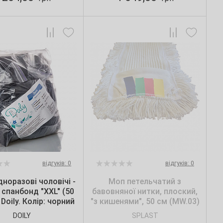
відгуків: 0
відгуків: 0
дноразові чоловічі -
Моп петельчатий з
, спанбонд "XXL" (50
бавовняної нитки, плоский,
 Doily. Колір: чорний
"з кишенями", 50 см (MW.03)
DOILY
SPLAST