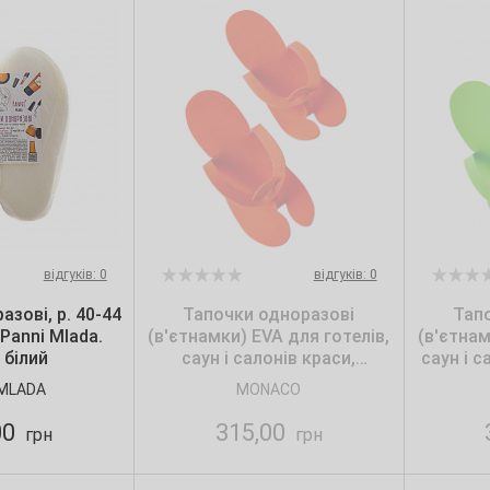
відгуків: 0
відгуків: 0
зові, р. 40-44
Тапочки одноразові
Тап
 Panni Mlada.
(в'єтнамки) ЕVA для готелів,
(в'єтнам
 білий
саун і салонів краси,
саун і с
Помаранчеві, Monaco Style
Mona
 MLADA
MONACO
(25 пар)
00
315,00
грн
грн