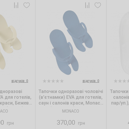
відгуків: 0
відгуків: 0
дноразові
Тапочки одноразові чоловічі
Тапочки 
A для готелів,
(в'єтнамки) ЕVA для готелів,
салонів
 краси, Бежеві,
саун і салонів краси, Monaco
пар/уп.)
le (25 пар)
Style (25 пар/уп.). Колір: синій
ACO
MONACO
00
370,00
грн
грн