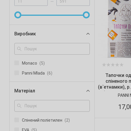
Виробник
Monaco
(5)
Panni Mlada
(6)
Тапочки од
спіненого 
(в`етнамки), р.
Матеріал
уп.), Panni Mla
PANNI
17,
Спінений поліетилен
(2)
ЕVA
(5)