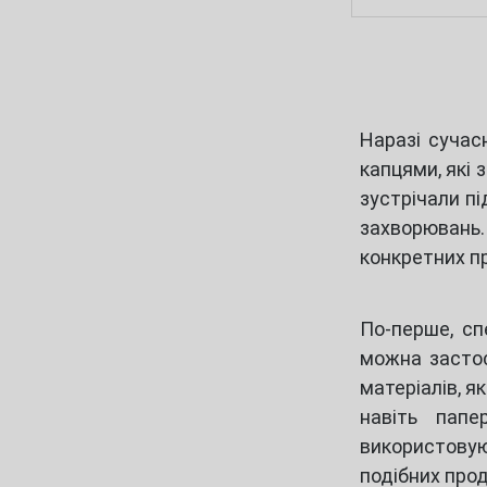
Наразі сучас
капцями, які 
зустрічали п
захворювань
конкретних п
По-перше, сп
можна застос
матеріалів, я
навіть папе
використовую
подібних прод