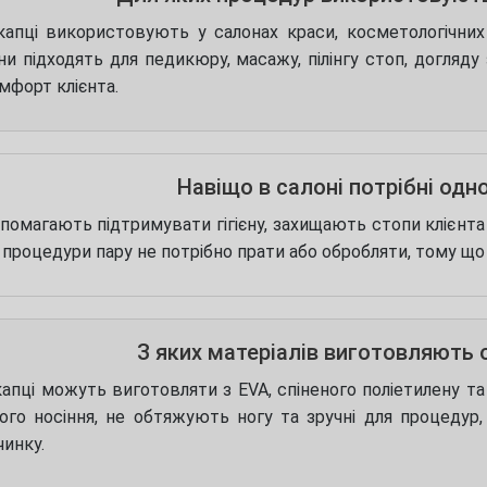
капці використовують у салонах краси, косметологічних к
ни підходять для педикюру, масажу, пілінгу стоп, догляд
мфорт клієнта.
Навіщо в салоні потрібні одно
опомагають підтримувати гігієну, захищають стопи клієнт
я процедури пару не потрібно прати або обробляти, тому щ
З яких матеріалів виготовляють 
апці можуть виготовляти з EVA, спіненого поліетилену та 
ого носіння, не обтяжують ногу та зручні для процедур,
чинку.