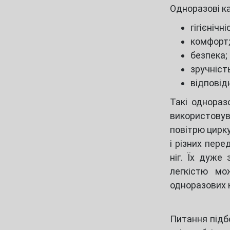
Одноразові ка
гігієнічні
комфорт
безпека;
зручніст
відповід
Такі однораз
використовув
повітрю цирк
і різних пере
ніг. Їх дуже
легкістю мо
одноразових к
Питання підбо