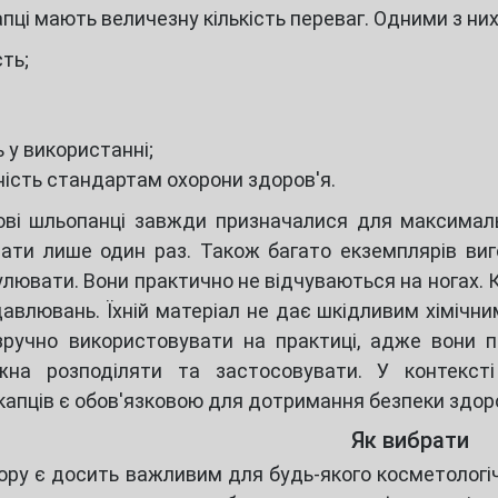
пці мають величезну кількість переваг. Одними з них
сть;
;
ь у використанні;
ність стандартам охорони здоров'я.
ові шльопанці завжди призначалися для максималь
ати лише один раз. Також багато екземплярів виго
улювати. Вони практично не відчуваються на ногах. 
давлювань. Їхній матеріал не дає шкідливим хімічн
 зручно використовувати на практиці, адже вони п
жна розподіляти та застосовувати. У контексті
апців є обов'язковою для дотримання безпеки здоров
Як вибрати
ру є досить важливим для будь-якого косметологічн