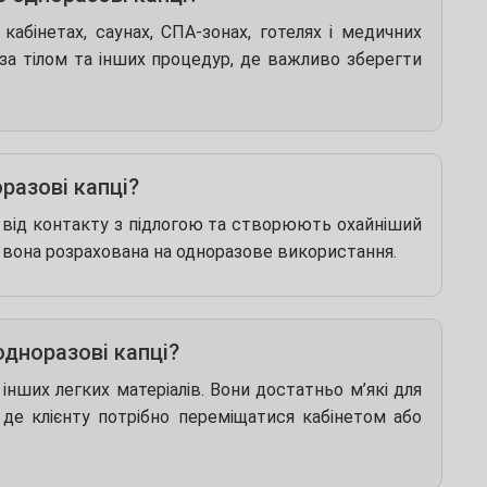
абінетах, саунах, СПА-зонах, готелях і медичних
у за тілом та інших процедур, де важливо зберегти
разові капці?
а від контакту з підлогою та створюють охайніший
о вона розрахована на одноразове використання.
одноразові капці?
інших легких матеріалів. Вони достатньо м’які для
 де клієнту потрібно переміщатися кабінетом або