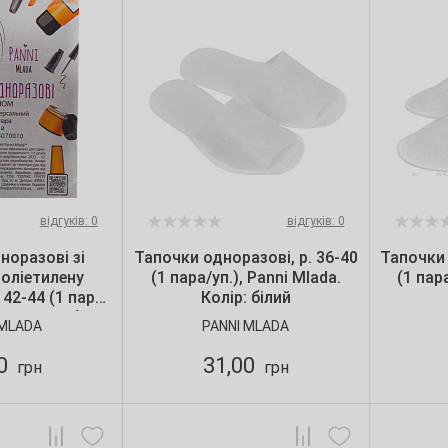
відгуків: 0
відгуків: 0
норазові зі
Тапочки одноразові, р. 36-40
Тапочки 
поліетилену
(1 пара/уп.), Panni Mlada.
(1 пар
 42-44 (1 пара/
Колір: білий
da. Колір: білий
 MLADA
PANNI MLADA
00
31,00
грн
грн