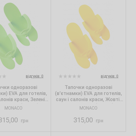
відгуків: 0
відгуків: 0
очки одноразові
Тапочки одноразові
ки) ЕVA для готелів,
(в'єтнамки) ЕVA для готелів,
алонів краси, Зелені,
саун і салонів краси, Жовті,
co Style (25 пар)
Monaco Style (25 пар)
MONACO
MONACO
315,00
315,00
грн
грн