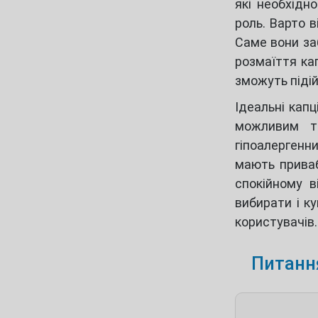
які необхідн
роль. Варто 
Саме вони заб
розмаїття ка
зможуть підій
Ідеальні капц
можливим тр
гіпоалергенн
мають приваб
спокійному в
вибирати і ку
користувачів.
Питання