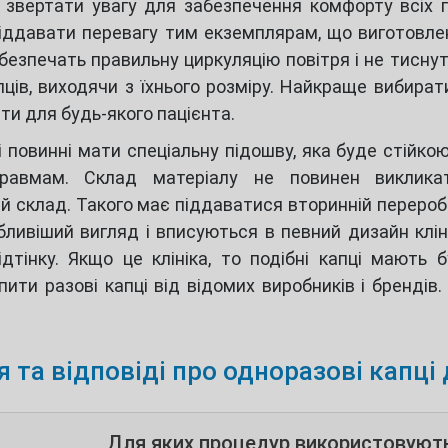
о звертати увагу для забезпечення комфорту всіх п
віддавати перевагу тим екземплярам, що виготовлен
езпечать правильну циркуляцію повітря і не тиснут
пців, виходячи з їхнього розміру. Найкраще вибират
ти для будь-якого пацієнта.
і повинні мати спеціальну підошву, яка буде стійко
авмам. Склад матеріалу не повинен викликати
ий склад. Такого має піддаватися вторинній перероб
ливіший вигляд і вписуються в певний дизайн кліні
ідтінку. Якщо це клініка, то подібні капці мають 
пити разові капці від відомих виробників і брендів
 та відповіді про одноразові капц
Для яких процедур використовують