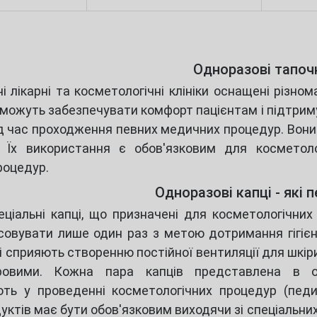
Одноразові тапоч
ні лікарні та косметологічні клініки оснащені різн
зможуть забезпечувати комфорт пацієнтам і підтрим
ід час проходження певних медичних процедур. Вони
. Їх використання є обов'язковим для косметоло
роцедур.
Одноразові капці - які 
еціальні капці, що призначені для косметологічних
овувати лише один раз з метою дотримання гігієни.
кі сприяють створенню постійної вентиляції для шкір
ровими. Кожна пара капців представлена в ок
ть у проведенні косметологічних процедур (педик
уктів має бути обов'язковим виходячи зі спеціальних