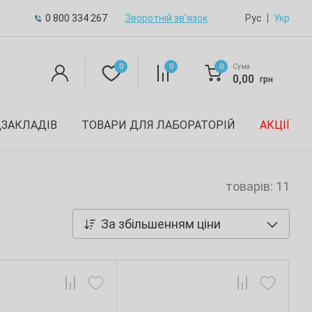
0 800 334 267
Зворотній зв’язок
Рус
Укр
0
0
0
Сума
0,00
грн
ДЗАКЛАДІВ
ТОВАРИ ДЛЯ ЛАБОРАТОРІЙ
АКЦІЇ
товарів: 11
За збільшенням ціни