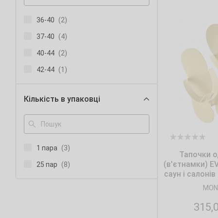
36-40
(2)
37-40
(4)
40-44
(2)
42-44
(1)
Кількість в упаковці
1 пара
(3)
Тапочки о
(в'єтнамки) ЕV
25 пар
(8)
саун і салонів
Monaco Sty
MON
315,