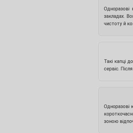
Одноразові 
закладах. Во
чистоту й ко
Такі капці д
сервіс. Післ
Одноразові к
короткочасн
зоною відпо