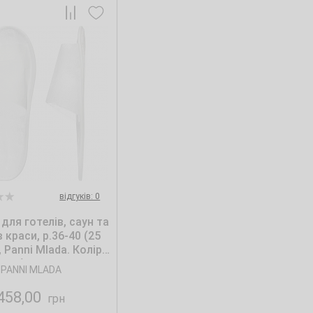
відгуків: 0
для готелів, саун та
 краси, р.36-40 (25
, Panni Mlada. Колір:
білий
PANNI MLADA
458,00
грн