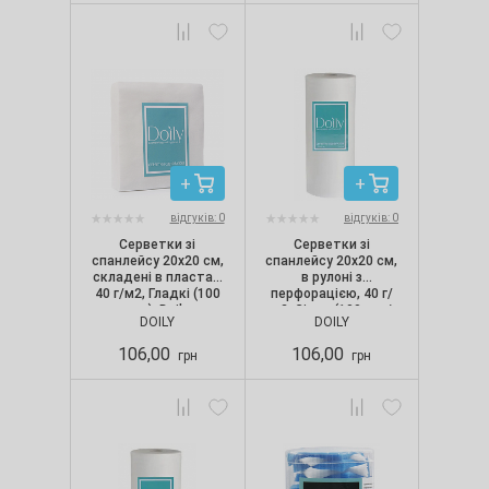
відгуків: 0
відгуків: 0
Серветки зі
Серветки зі
спанлейсу 20х20 см,
спанлейсу 20х20 см,
складені в пластах,
в рулоні з
40 г/м2, Гладкі (100
перфорацією, 40 г/
шт.), Doily
м2, Сітка (100 шт./
DOILY
DOILY
рул.), Doily
106,00
106,00
грн
грн