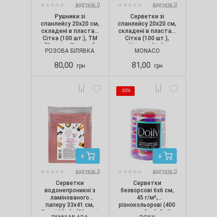
відгуків: 0
відгуків: 0
Рушники зі
Серветки зі
спанлейсу 20х20 см,
спанлейсу 20х20 см,
складені в пластах,
складені в пластах,
Сітка (100 шт.), ТМ
Сітка (100 шт.),
"Рожева Білявка"
Monaco Style
РОЗОВА БІЛЯВКА
MONACO
80,00
81,00
грн
грн
-10%
відгуків: 0
відгуків: 0
Серветки
Серветки
водонепроникні з
безворсові 6х6 см,
ламінованого
45 г/м²,
паперу 33х41 см,
різнокольорові (400
Panni Mlada (50 шт./
шт. в тубусі), Doily