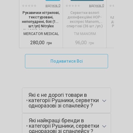
відгуків: 0
відгуків: 0
Рукавички нітрилові,
Серветки вологі
Сервет
текстуровані,
дезінфекційні НОР-
одношарові, 
непопудрені, білі (100
експрес Manorm,
диспенсерів
шт/уп) Nitrylex
спиртові (36 шт./уп.)
Pro.Extra, 1
CLASSIC, Mercator, р.
(250 шт./
MERCATOR MEDICAL
TM MANORM
SELPA
S
280,00
96,00
88,00
грн
грн
Подивитися Всі
Які є не дорогі товари в
категорії Рушники, серветки
одноразові зі спанлейсу ?
Які найкращі бренди в
категорії Рушники, серветки
одноразові зі спанлейсу ?