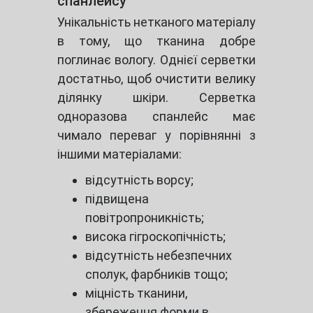
спанлейсу
Унікальність нетканого матеріалу
в тому, що тканина добре
поглинає вологу. Однієї серветки
достатньо, щоб очистити велику
ділянку шкіри. Серветка
одноразова спанлейс має
чимало переваг у порівнянні з
іншими матеріалами:
відсутність ворсу;
підвищена
повітропроникність;
висока гігроскопічність;
відсутність небезпечних
сполук, фарбників тощо;
міцність тканини,
збереження форми в