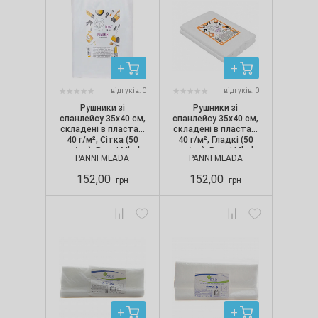
відгуків: 0
відгуків: 0
Рушники зі
Рушники зі
спанлейсу 35х40 см,
спанлейсу 35х40 см,
складені в пластах,
складені в пластах,
40 г/м², Сітка (50
40 г/м², Гладкі (50
шт./уп.), Panni Mlada
шт./уп.), Panni Mlada
PANNI MLADA
PANNI MLADA
152,00
152,00
грн
грн