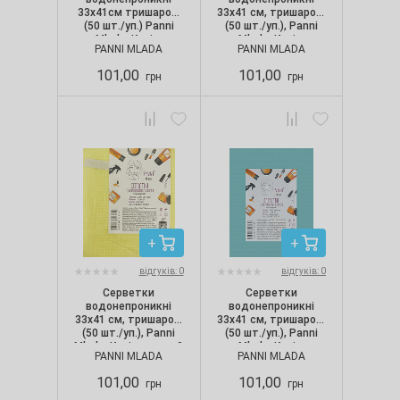
33х41см тришарові
33х41 см, тришарові
(50 шт./уп.) Panni
(50 шт./уп.), Panni
Mlada. Колір:
Mlada. Колір:
PANNI MLADA
PANNI MLADA
салатовий
рожевий
101,00
101,00
грн
грн
відгуків: 0
відгуків: 0
Серветки
Серветки
водонепроникні
водонепроникні
33х41 см, тришарові
33х41 см, тришарові
(50 шт./уп.), Panni
(50 шт./уп.), Panni
Mlada. Колір: жовтий
Mlada. Колір:
PANNI MLADA
PANNI MLADA
блакитний
101,00
101,00
грн
грн