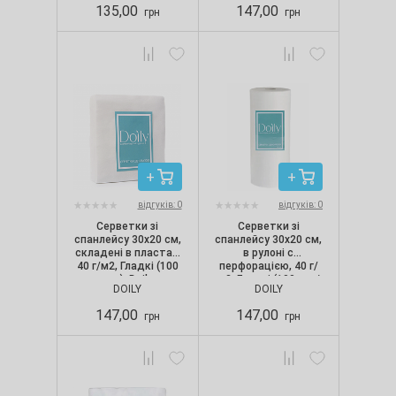
135,00
147,00
грн
грн
відгуків: 0
відгуків: 0
Серветки зі
Серветки зі
спанлейсу 30х20 см,
спанлейсу 30х20 см,
складені в пластах,
в рулоні с
40 г/м2, Гладкі (100
перфорацією, 40 г/
шт.), Doily
м2, Гладкі (100 шт./
DOILY
DOILY
рул.), Doily
147,00
147,00
грн
грн