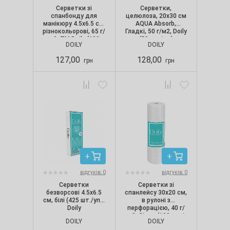
Серветки зі
Серветки,
спанбонду для
целюлоза, 20х30 см
манікюру 4.5х6.5 см,
AQUA Absorb,
різнокольорові, 65 г/
Гладкі, 50 г/м2, Doily
м2, ТМ Doily (600
(50 шт./уп.)
DOILY
DOILY
шт./уп.)
127,00
128,00
грн
грн
відгуків: 0
відгуків: 0
Серветки
Серветки зі
безворсові 4.5х6.5
спанлейсу 30х20 см,
см, білі (425 шт./уп.),
в рулоні з
Doily
перфорацією, 40 г/
м2, Сітка (100 шт./
DOILY
DOILY
рул.), Doily