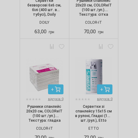
Серветки
Рушники спанлейс
безворсові 6х6 см,
20х20 см, COLOReIT
білі (400 шт. в
(100 шт./уп.).
тубусі), Doily
Текстура: сітка
DOILY
COLOR-IT
63,00
70,00
грн
грн
відгуків: 0
відгуків: 0
Рушники спанлейс
Серветки зі
20х20 см, COLOReIT
спанлейсу 15х15 см
(100 шт./уп.).
в рулоні, Гладкі (100
Текстура: гладка
шт./рул.), Etto
COLOR-IT
ETTO
70,00
72,00