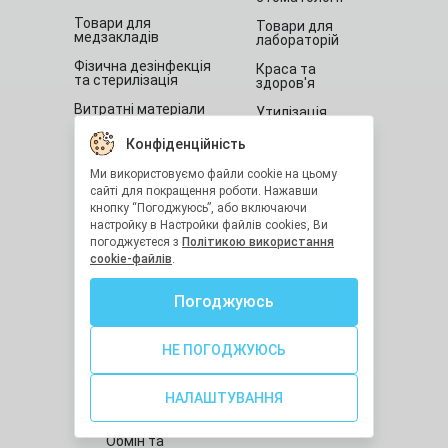
Товари для
Товари для
медзакладів
лабораторій
Фізична дезінфекція
Краса та
та стерилізація
здоров'я
Витратні матеріали
Утилізація
медичних
Товари для салонів
відходів
Конфіденційність
краси
Засоби
Ми використовуємо файли cookie на цьому
Товари для дому
індивідуального
сайті для покращення роботи. Нажавши
захисту
кнопку “Погоджуюсь”, або включаючи
Санітарна гігієна
настройку в Настройки файлів cookies, Ви
Остання
одиниця
погоджуєтеся з
Політикою використання
Про нас
cookie-файлів
.
Вакансії
Погоджуюсь
Новини
НЕ ПОГОДЖУЮСЬ
Співправця
Доставка та
НАЛАШТУВАННЯ
оплата
Обмін та