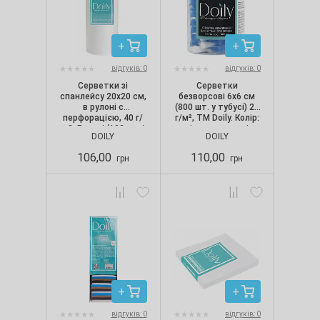
відгуків: 0
відгуків: 0
Серветки зі
Серветки
спанлейсу 20х20 см,
безворсові 6х6 см
в рулоні с
(800 шт. у тубусі) 25
перфорацією, 40 г/
г/м², ТМ Doily. Колір:
м2, Гладкі (100 шт./
різнокольорові
DOILY
DOILY
рул.), Doily
106,00
110,00
грн
грн
відгуків: 0
відгуків: 0