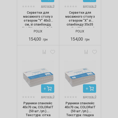
відгуків: 0
відгуків: 0
Серветки для
Серветки для
масажного столу з
масажного столу з
отвором "Y" 40х35
отвором "Х" зі
см, зі спанбонду,
спанбонду 35х35
білі (50 шт./уп.), Polix
см, білі (50 шт./уп.)
POLIX
POLIX
PRO&MED
154,00
154,00
грн
грн
відгуків: 0
відгуків: 0
Рушники спанлейс
Рушники спанлейс
40х70 см, COLOReIT
40х70 см, COLOReIT
(50 шт./уп.).
(50 шт./уп.).
Текстура: сітка
Текстура: гладка