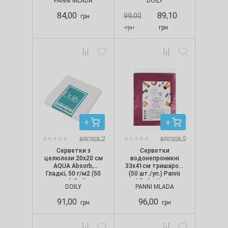
PANNI MLADA
DOILY
уп.). Колір: рожевий
84,00
89,10
99,00
грн
грн
грн
відгуків: 0
відгуків: 0
Серветки з
Серветки
целюлози 20х20 см
водонепроникні
AQUA Absorb,
33х41см тришарові
Гладкі, 50 г/м2 (50
(50 шт./уп.) Panni
шт.), Doily
Mlada. Колір:
DOILY
PANNI MLADA
бордовий
91,00
96,00
грн
грн