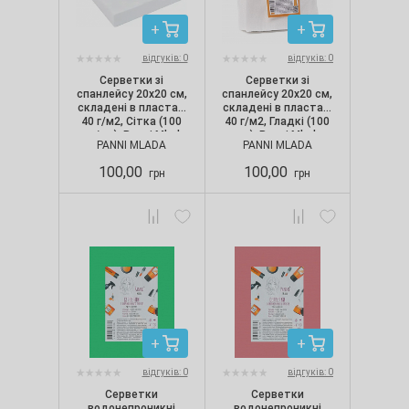
відгуків: 0
відгуків: 0
Серветки зі
Серветки зі
спанлейсу 20х20 см,
спанлейсу 20х20 см,
складені в пластах,
складені в пластах,
40 г/м2, Сітка (100
40 г/м2, Гладкі (100
шт./уп.), Panni Mlada
шт.), Panni Mlada
PANNI MLADA
PANNI MLADA
100,00
100,00
грн
грн
відгуків: 0
відгуків: 0
Серветки
Серветки
водонепроникні
водонепроникні