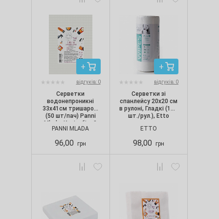
відгуків: 0
відгуків: 0
Серветки
Серветки зі
водонепроникні
спанлейсу 20х20 см
33х41см тришарові
в рулоні, Гладкі (100
(50 шт/пач) Panni
шт./рул.), Etto
Mlada, Колір: білий
PANNI MLADA
ETTO
96,00
98,00
грн
грн