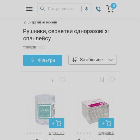
0
Витратні матеріали
Рушники, серветки одноразові зі
спанлейсу
товарів: 130
За збільшенням ціни
Фільтри
відгуків: 0
відгуків: 0