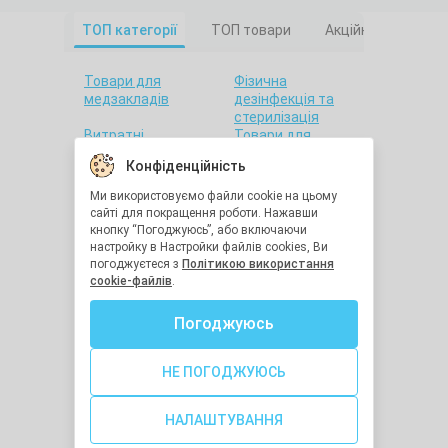
ТОП категорії
ТОП товари
Акційні товари
Товари для
Фізична
медзакладів
дезінфекція та
стерилізація
Витратні
Товари для
матеріали
салонів краси
Конфіденційність
Товари для дому
Санітарна гігієна
Товари для
Товари для
Ми використовуємо файли cookie на цьому
стоматології
лабораторій
сайті для покращення роботи. Нажавши
Краса та здоров'я
Утилізація
кнопку “Погоджуюсь”, або включаючи
медичних відходів
настройку в Настройки файлів cookies, Ви
Засоби
Остання одиниця
погоджуєтеся з
Політикою використання
індивідуального
cookie-файлів
.
захисту
Хімічна
Діагностичне
Погоджуюсь
дезінфекція та
обладнання
стерилізація
Медична техніка
Засоби реабілітації
НЕ ПОГОДЖУЮСЬ
Голки для ін'єкцій
Гігрометри та
термометри
НАЛАШТУВАННЯ
Шовний матеріал
Леза та скальпелі
хірургічні