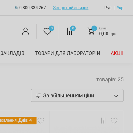
0 800 334 267
Зворотній зв’язок
Рус
Укр
0
0
0
Сума
0,00
грн
ДЗАКЛАДІВ
ТОВАРИ ДЛЯ ЛАБОРАТОРІЙ
АКЦІЇ
товарів: 25
За збільшенням ціни
мовлення. Днів: 4