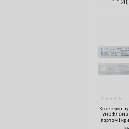
1 120
Катетери вну
УНОФЛОН з 
портом і кр
IGAR (100
IG