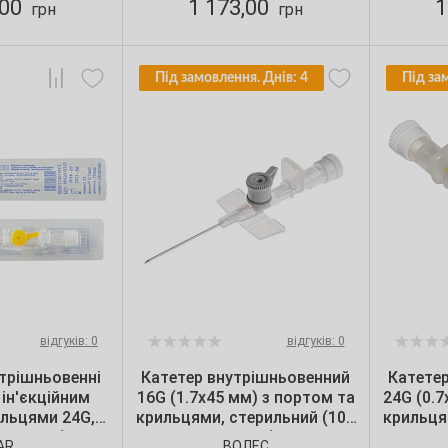
,00
1 173,00
1
грн
грн
Під замовлення. Днів: 4
Під за
відгуків: 0
відгуків: 0
трішньовенні
Катетер внутрішньовенний
Катете
ін'єкційним
16G (1.7х45 мм) з портом та
24G (0.7
ильцями 24G,
крильцями, стерильний (100
крильця
 шт./уп.)
шт./уп.)
AR
ВОЛЕС