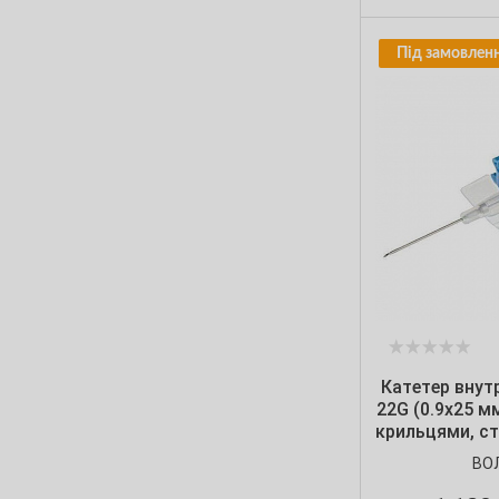
24G
(2)
24G (0.7х19 мм)
(1)
Під замовленн
25G
(4)
26G
(1)
26G (0.6х19 мм)
(1)
Катетер внут
22G (0.9х25 м
крильцями, ст
шт./
ВО