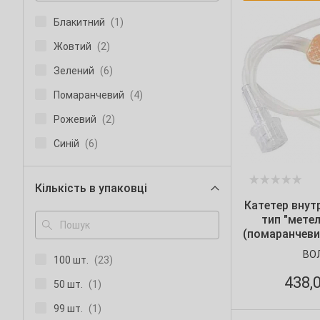
Блакитний
(1)
Жовтий
(2)
Зелений
(6)
Помаранчевий
(4)
Рожевий
(2)
Синій
(6)
Фіолетовий
(2)
Кількість в упаковці
Катетер внут
тип "метел
(помаранчевий
шт./
ВО
100 шт.
(23)
438,
50 шт.
(1)
99 шт.
(1)