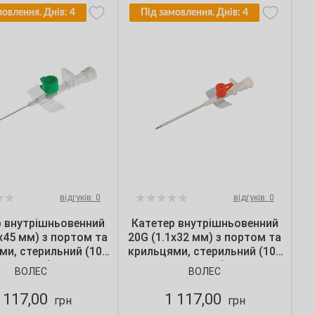
мовлення. Днів: 4
Під замовлення. Днів: 4
відгуків: 0
відгуків: 0
р внутрішньовенний
Катетер внутрішньовенний
х45 мм) з портом та
20G (1.1х32 мм) з портом та
ми, стерильний (100
крильцями, стерильний (100
шт./уп.)
шт./уп.)
ВОЛЕС
ВОЛЕС
 117,00
1 117,00
грн
грн