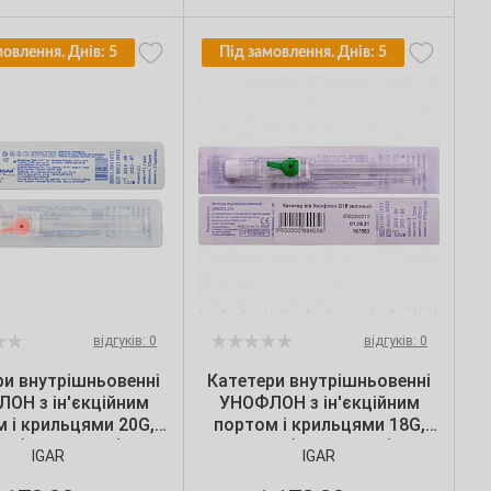
мовлення. Днів: 5
Під замовлення. Днів: 5
відгуків: 0
відгуків: 0
ри внутрішньовенні
Катетери внутрішньовенні
ОН з ін'єкційним
УНОФЛОН з ін'єкційним
 і крильцями 20G,
портом і крильцями 18G,
R (100 шт./уп.)
IGAR (100 шт./уп.)
IGAR
IGAR