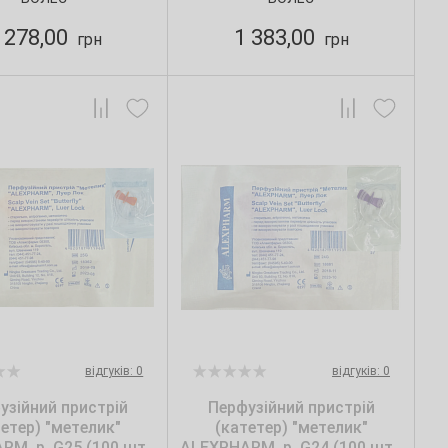
 278,00
1 383,00
грн
грн
відгуків: 0
відгуків: 0
узійний пристрій
Перфузійний пристрій
тетер) "метелик"
(катетер) "метелик"
M, р. G25 (100 шт./
ALEXPHARM, р. G24 (100 шт./