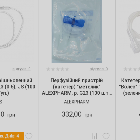
відгуків: 0
відгуків: 0
рішньовенний
Перфузійний пристрій
Катете
3 (0.6), JS (100
(катетер) "метелик"
"Волес" 
уп.)
ALEXPHARM, р. G23 (100 шт./
(зелен
уп.)
S
ALEXPHARM
00
332,00
грн
грн
я. Днів: 4