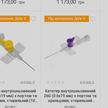
 173,00
1 173,00
грн
грн
мовлення. Днів: 4
Під замовлення. Днів: 4
відгуків: 0
відгуків: 0
р внутрішньовенний
Катетер внутрішньовенний
х19 мм) з портом та
26G (0.6х19 мм) з портом та
ми, стерильний (100
крильцями, стерильний
шт./уп.)
(100шт./уп.)
ВОЛЕС
ВОЛЕС