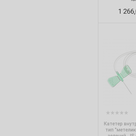
1 266
Катетер внут
тип "метелик"
зелений, JS 