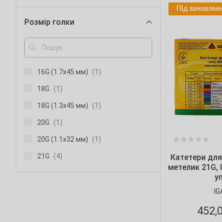
Під замовленн
Розмір голки
16G (1.7х45 мм)
(1)
18G
(1)
18G (1.3х45 мм)
(1)
20G
(1)
20G (1.1х32 мм)
(1)
21G
(4)
Катетери для 
метелик 21G, 
22G
(1)
уп
22G (0.9х25 мм)
(1)
IG
23G
(5)
452,