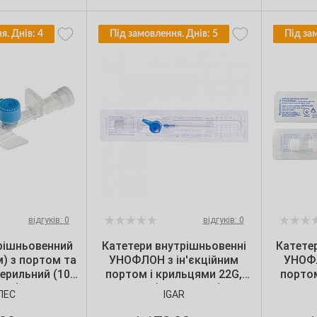
я. Днів: 4
Під замовлення. Днів: 5
Під за
відгуків: 0
відгуків: 0
рішньовенний
Катетери внутрішньовенні
Катете
м) з портом та
УНОФЛОН з ін'єкційним
УНОФЛ
ерильний (100
портом і крильцями 22G,
портом
уп.)
IGAR (100 шт./уп.)
IGA
ЛЕС
IGAR