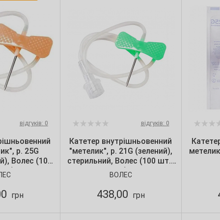
відгуків: 0
відгуків: 0
рішньовенний
Катетер внутрішньовенний
Катетер
ик", р. 25G
"метелик", р. 21G (зелений),
метелик
), Волес (100
стерильний, Волес (100 шт./
уп.)
уп.)
ЛЕС
ВОЛЕС
00
438,00
грн
грн