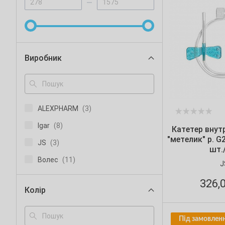
Виробник
ALEXPHARM
(3)
Igar
(8)
Катетер внут
"метелик" р. G2
JS
(3)
шт./
Волес
(11)
J
326,
Колір
Під замовленн