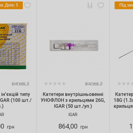
я. Днів: 5
Під за
відгуків: 0
відгуків: 0
ін'єкцій типу
Катетери внутрішньовенні
Катете
IGAR (100 шт./
УНОФЛОН з крильцями 26G,
18G (1.3
.)
IGAR (50 шт./уп.)
крильця
AR
IGAR
00
864,00
1
грн
грн