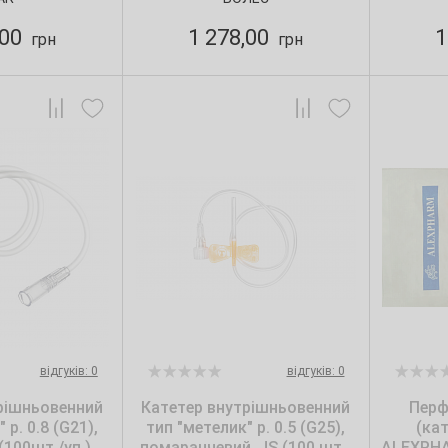
,00
1 278,00
1
грн
грн
відгуків: 0
відгуків: 0
рішньовенний
Катетер внутрішньовенний
Перф
 р. 0.8 (G21),
тип "метелик" р. 0.5 (G25),
(ка
(100шт./уп.)
помаранчевий, JS (100 шт./
ALEXPHAR