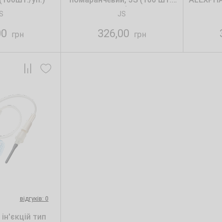
уп.)
S
JS
00
326,00
грн
грн
відгуків: 0
ін'єкцій тип