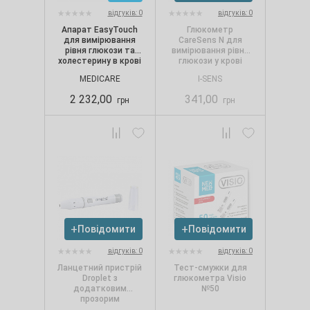
відгуків: 0
відгуків: 0
Апарат EasyTouch
Глюкометр
для вимірювання
CareSens N для
рівня глюкози та
вимірювання рівня
холестерину в крові
глюкози у крові
MEDICARE
I-SENS
2 232,00
341,00
грн
грн
Повідомити
Повідомити
відгуків: 0
відгуків: 0
Ланцетний пристрій
Тест-смужки для
Droplet з
глюкометра Visio
додатковим
№50
прозорим
ковпачком