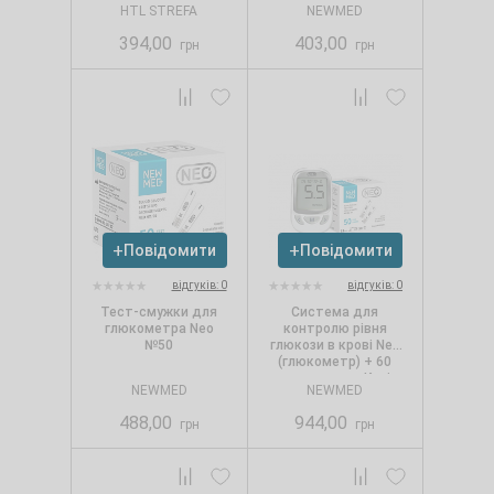
HTL STREFA
NEWMED
394,00
403,00
грн
грн
Повідомити
Повідомити
відгуків: 0
відгуків: 0
Тест-смужки для
Система для
глюкометра Neo
контролю рівня
№50
глюкози в крові Neo
(глюкометр) + 60
тест-смужок. Колір:
NEWMED
NEWMED
білий
488,00
944,00
грн
грн