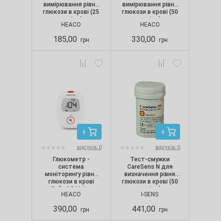
вимірювання рівня
вимірювання рівня
глюкози в крові (25
глюкози в крові (50
шт./уп.)
шт./уп.)
HEACO
HEACO
185,00
330,00
грн
грн
відгуків: 0
відгуків: 0
Глюкометр -
Тест-смужки
система
CareSens N для
моніторингу рівня
визначення рівня
глюкози в крові
глюкози в крові (50
Safe AQ Voice
шт./уп.)
HEACO
I-SENS
390,00
441,00
грн
грн