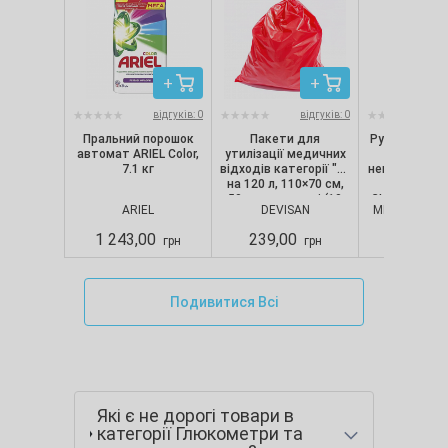
відгуків: 0
відгуків: 0
Пральний порошок
Пакети для
Рукавички ні
автомат ARIEL Color,
утилізації медичних
текстуро
7.1 кг
відходів категорії "B"
непопудрені, 
на 120 л, 110×70 см,
шт/уп) Nit
50 мкм, червоні (10
CLASSIC, Merc
ARIEL
DEVISAN
MERCATOR M
шт./уп.), Devisan
S
1 243,00
239,00
280,00
грн
грн
Подивитися Всі
Які є не дорогі товари в
категорії Глюкометри та