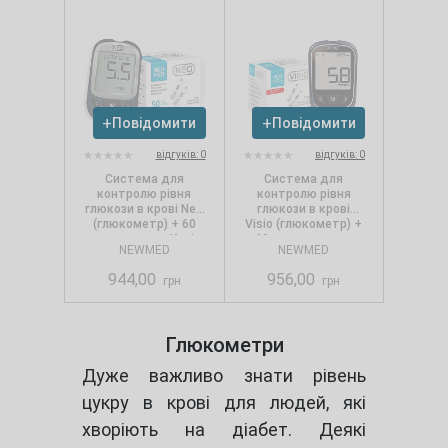
Повідомити
Повідомити
відгуків: 0
відгуків: 0
Система для
Система для
контролю рівня
контролю рівня
глюкози в крові Neo
глюкози в крові
(глюкометр) + 60
Visio (глюкометр) +
тест-смужок. Колір:
60 тест-смужок
NEWMED
NEWMED
синій
944,00
956,00
грн
грн
Глюкометри
Дуже важливо знати рівень
цукру в крові для людей, які
хворіють на діабет. Деякі