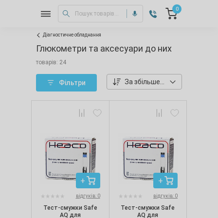
0
Діагностичне обладнання
Глюкометри та аксесуари до них
товарів: 24
За збільшенням ціни
Фільтри
відгуків: 0
відгуків: 0
Тест-смужки Safe
Тест-смужки Safe
AQ для
AQ для