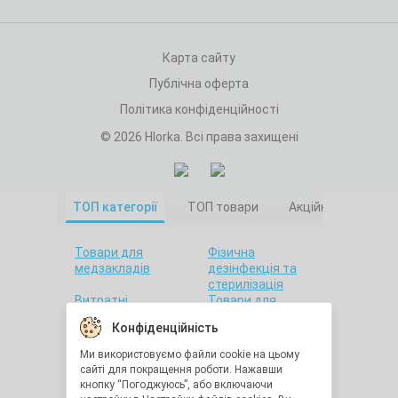
Карта сайту
Публічна оферта
Політика конфіденційності
© 2026 Hlorka. Всі права захищені
ТОП категорії
ТОП товари
Акційні товари
Товари для
Фізична
медзакладів
дезінфекція та
стерилізація
Витратні
Товари для
матеріали
салонів краси
Конфіденційність
Товари для дому
Санітарна гігієна
Товари для
Товари для
Ми використовуємо файли cookie на цьому
стоматології
лабораторій
сайті для покращення роботи. Нажавши
Краса та здоров'я
Утилізація
кнопку “Погоджуюсь”, або включаючи
медичних відходів