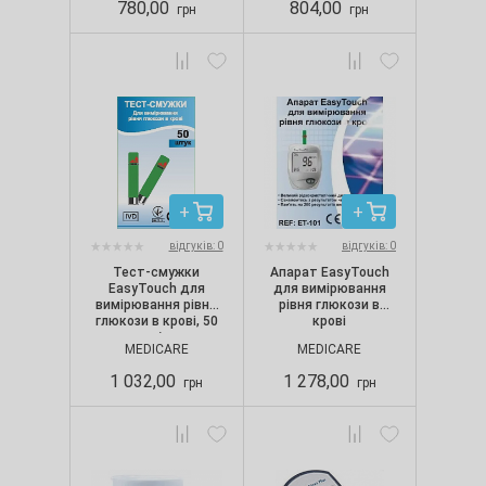
780,00
804,00
грн
грн
відгуків: 0
відгуків: 0
Тест-смужки
Апарат EasyTouch
EasyTouch для
для вимірювання
вимірювання рівня
рівня глюкози в
глюкози в крові, 50
крові
шт./уп.
MEDICARE
MEDICARE
1 032,00
1 278,00
грн
грн