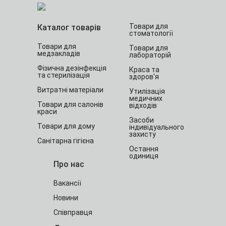
Товари для
Каталог товарів
стоматології
Товари для
Товари для
медзакладів
лабораторій
Фізична дезінфекція
Краса та
та стерилізація
здоров'я
Витратні матеріали
Утилізація
медичних
Товари для салонів
відходів
краси
Засоби
Товари для дому
індивідуального
захисту
Санітарна гігієна
Остання
одиниця
Про нас
Вакансії
Новини
Співправця