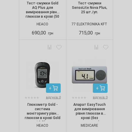
Тест-смужки Gold
Тест-смужки
AQ Plus для
SensoLite Nova Plus,
вимірювання рівня
25 шт./уп.
глюкози в крові (50
шт./уп.)
HEACO
77 ELEKTRONIKA KFT
690,00
715,00
грн
грн
відгуків: 0
відгуків: 0
Глюкометр Gold -
Апарат EasyTouch
система
для вимірювання
моніторингу рівня
рівня глюкози в
глюкози в крові Gold
крові (без
AQ Plus
кодування)
HEACO
MEDICARE