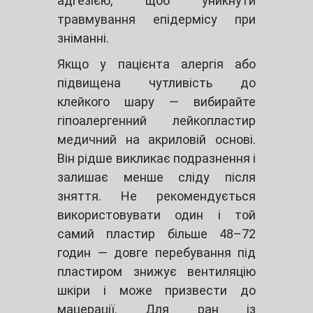
адгезією, щоб уникнути
травмування епідермісу при
зніманні.
Якщо у пацієнта алергія або
підвищена чутливість до
клейкого шару — вибирайте
гіпоалергенний лейкопластир
медичний на акриловій основі.
Він рідше викликає подразнення і
залишає менше сліду після
зняття. Не рекомендується
використовувати один і той
самий пластир більше 48–72
годин — довге перебування під
пластиром знижує вентиляцію
шкіри і може призвести до
мацерації. Для ран із