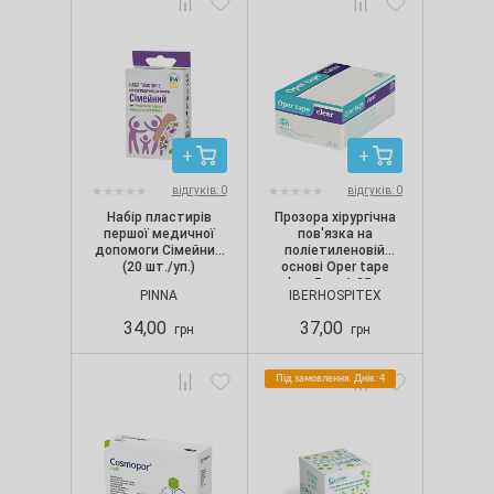
відгуків: 0
відгуків: 0
Набір пластирів
Прозора хірургічна
першої медичної
пов'язка на
допомоги Сімейний
поліетиленовій
(20 шт./уп.)
основі Oper tape
clear 5м х 1.25см
PINNA
IBERHOSPITEX
34,00
37,00
грн
грн
Під замовлення. Днів: 4