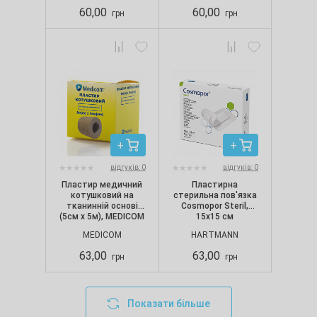
60,00
60,00
грн
грн
відгуків: 0
відгуків: 0
Пластир медичний
Пластирна
котушковий на
стерильна пов'язка
тканинній основі
Cosmopor Steril,
(5см х 5м), MEDICOM
15х15 см
MEDICOM
HARTMANN
63,00
63,00
грн
грн
Показати більше