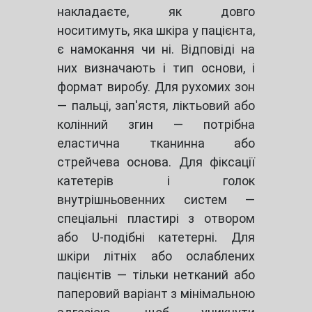
накладаєте, як довго
носитимуть, яка шкіра у пацієнта,
є намокання чи ні. Відповіді на
них визначають і тип основи, і
формат виробу. Для рухомих зон
— пальці, зап'ястя, ліктьовий або
колінний згин — потрібна
еластична тканинна або
стрейчева основа. Для фіксації
катетерів і голок
внутрішньовенних систем —
спеціальні пластирі з отвором
або U-подібні катетерні. Для
шкіри літніх або ослаблених
пацієнтів — тільки нетканий або
паперовий варіант з мінімальною