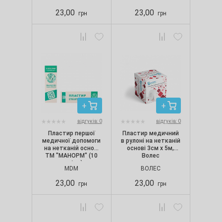
23,00
23,00
грн
грн
відгуків: 0
відгуків: 0
Пластир першої
Пластир медичний
медичної допомоги
в рулоні на нетканій
на нетканій основі
основі 3см х 5м,
ТМ "МАНОРМ" (10
Волес
шт./уп.)
MDM
ВОЛЕС
23,00
23,00
грн
грн