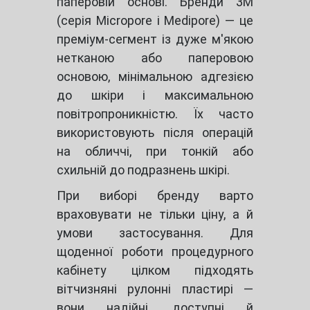
паперовій основі. Бренди 3M
(серія Micropore і Medipore) — це
преміум-сегмент із дуже м'якою
нетканою або паперовою
основою, мінімальною адгезією
до шкіри і максимальною
повітропроникністю. Їх часто
використовують після операцій
на обличчі, при тонкій або
схильній до подразнень шкірі.
При виборі бренду варто
враховувати не тільки ціну, а й
умови застосування. Для
щоденної роботи процедурного
кабінету цілком підходять
вітчизняні рулонні пластирі —
вони надійні, доступні й