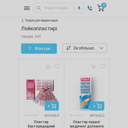
0
Товари для медзакладів
Лейкопластирі
товарів: 343
За збільшенням ціни
Фільтри
відгуків: 0
відгуків: 0
Пластир
Пластир першої
бактерицидний
медичної допомоги