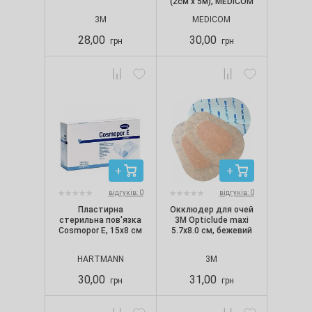
(2см х 5м), MEDICOM
3М
MEDICOM
28,00
30,00
грн
грн
відгуків: 0
відгуків: 0
Пластирна
Окклюдер для очей
стерильна пов'язка
3M Opticlude maxi
Cosmopor Е, 15х8 см
5.7х8.0 см, бежевий
HARTMANN
3М
30,00
31,00
грн
грн