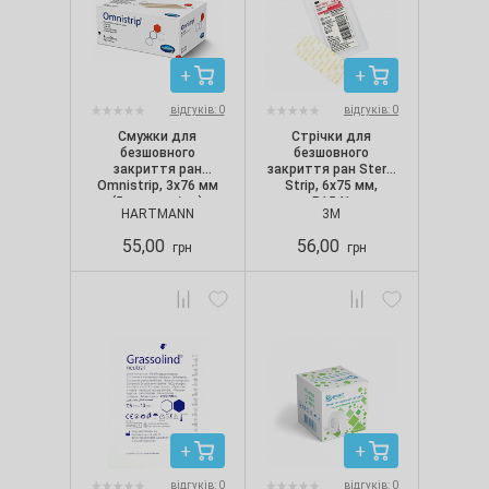
відгуків: 0
відгуків: 0
Смужки для
Стрічки для
безшовного
безшовного
закриття ран
закриття ран Steri-
Omnistrip, 3х76 мм
Strip, 6х75 мм,
(5 смужок/уп.)
R1541
HARTMANN
3М
55,00
56,00
грн
грн
відгуків: 0
відгуків: 0