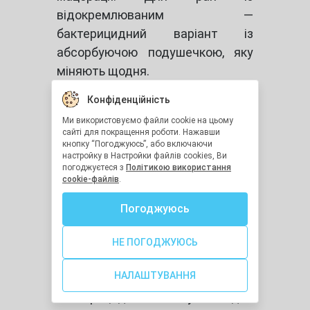
відокремлюваним —
бактерицидний варіант із
абсорбуючою подушечкою, яку
міняють щодня.
Лейкопластир для медичних
Конфіденційність
закладів: які об'єми потрібні
Ми використовуємо файли cookie на цьому
Медичні заклади, що
сайті для покращення роботи. Нажавши
кнопку “Погоджуюсь”, або включаючи
закуповують лейкопластир
настройку в Настройки файлів cookies, Ви
оптом, зазвичай формують
погоджуєтеся з
Політикою використання
cookie-файлів
.
асортимент із трьох-чотирьох
ключових позицій: рулонний на
Погоджуюсь
тканинній основі різних ширин
(1,25–5 см), рулонний на
НЕ ПОГОДЖУЮСЬ
паперовій або нетканій основі
НАЛАШТУВАННЯ
для деліkatної шкіри,
бактерицидний поштучний для