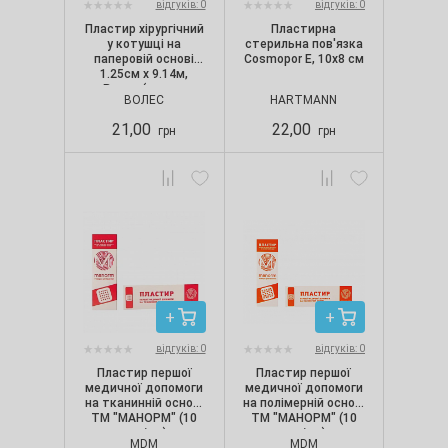
відгуків: 0
відгуків: 0
Пластир хірургічний
Пластирна
у котушці на
стерильна пов'язка
паперовій основі
Cosmopor Е, 10х8 см
1.25см х 9.14м,
Волес (аналог
ВОЛЕС
HARTMANN
Micropore)
21,00
22,00
грн
грн
відгуків: 0
відгуків: 0
Пластир першої
Пластир першої
медичної допомоги
медичної допомоги
на тканинній основі
на полімерній основі
ТМ "МАНОРМ" (10
ТМ "МАНОРМ" (10
шт./уп.)
шт./уп.)
MDM
MDM