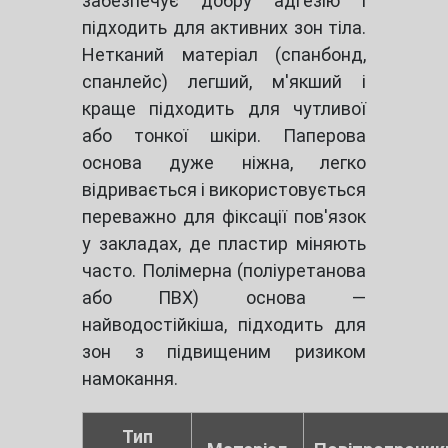
забезпечує добру адгезію і
підходить для активних зон тіла.
Нетканий матеріал (спанбонд,
спанлейс) легший, м'якший і
краще підходить для чутливої
або тонкої шкіри. Паперова
основа дуже ніжна, легко
відривається і використовується
переважно для фіксації пов'язок
у закладах, де пластир міняють
часто. Полімерна (поліуретанова
або ПВХ) основа —
найводостійкіша, підходить для
зон з підвищеним ризиком
намокання.
Тип