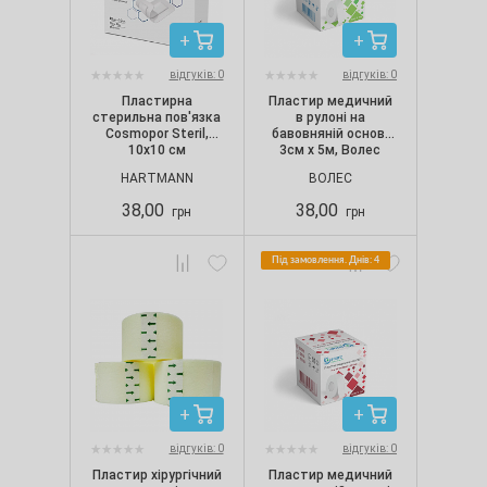
відгуків: 0
відгуків: 0
Пластирна
Пластир медичний
стерильна пов'язка
в рулоні на
Cosmopor Steril,
бавовняній основі
10х10 см
3см х 5м, Волес
HARTMANN
ВОЛЕС
38,00
38,00
грн
грн
Під замовлення. Днів: 4
відгуків: 0
відгуків: 0
Пластир хірургічний
Пластир медичний