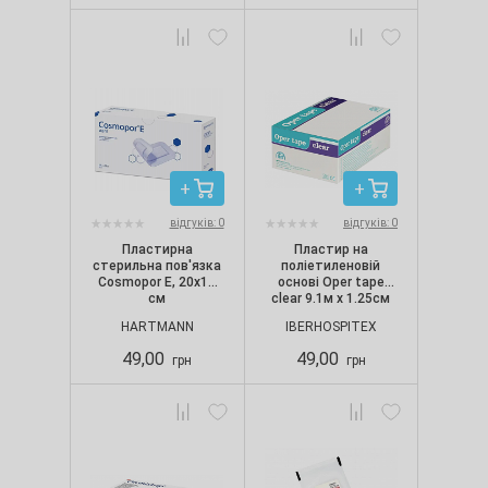
відгуків: 0
відгуків: 0
Пластирна
Пластир на
стерильна пов'язка
поліетиленовій
Cosmopor Е, 20х10
основі Oper tape
см
clear 9.1м х 1.25см
HARTMANN
IBERHOSPITEX
49,00
49,00
грн
грн