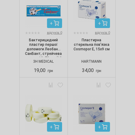
відгуків: 0
відгуків: 0
Бактерицидний
Пластирна
пластир першої
стерильна пов'язка
допомоги Леобант
Cosmopor Е, 15х9 см
СанБант, стрейчева
основа 19х72 мм (10
3H MEDICAL
HARTMANN
шт./уп.)
19,00
34,00
грн
грн