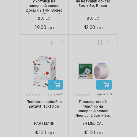
у котушці на
на нетканій основі
паперовій основі
5см х 5м, Волес
2.5см х 9.14м, Волес
(аналог Micropore)
ВОЛЕС
ВОЛЕС
39,00
42,00
грн
грн
відгуків: 0
відгуків: 0
Пов'язка сорбційна
Гіпоалергенний
Zetuvit, 10х10 см
пластир на
паперовій основі
Леопор, 2.5см х 5м,
без котушки
HARTMANN
3H MEDICAL
45,00
45,00
грн
грн