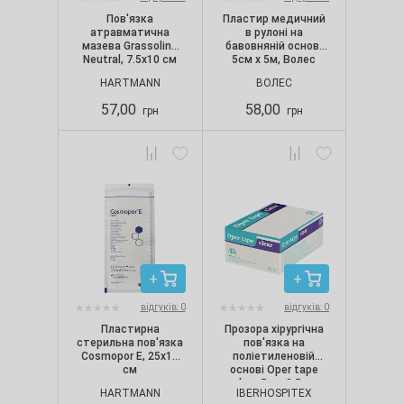
Пов'язка
Пластир медичний
атравматична
в рулоні на
мазева Grassolind
бавовняній основі
Neutral, 7.5х10 см
5см х 5м, Волес
HARTMANN
ВОЛЕС
57,00
58,00
грн
грн
відгуків: 0
відгуків: 0
Пластирна
Прозора хірургічна
стерильна пов'язка
пов'язка на
Cosmopor Е, 25х10
поліетиленовій
см
основі Oper tape
clear 5м х 2.5см
HARTMANN
IBERHOSPITEX