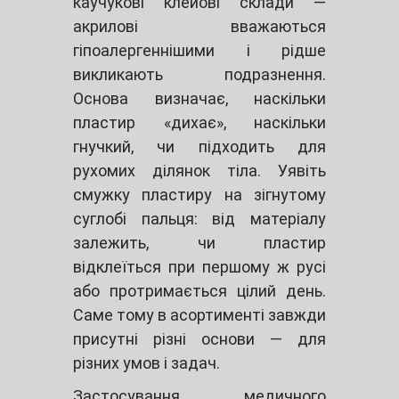
каучукові клейові склади —
акрилові вважаються
гіпоалергеннішими і рідше
викликають подразнення.
Основа визначає, наскільки
пластир «дихає», наскільки
гнучкий, чи підходить для
рухомих ділянок тіла. Уявіть
смужку пластиру на зігнутому
суглобі пальця: від матеріалу
залежить, чи пластир
відклеїться при першому ж русі
або протримається цілий день.
Саме тому в асортименті завжди
присутні різні основи — для
різних умов і задач.
Застосування медичного