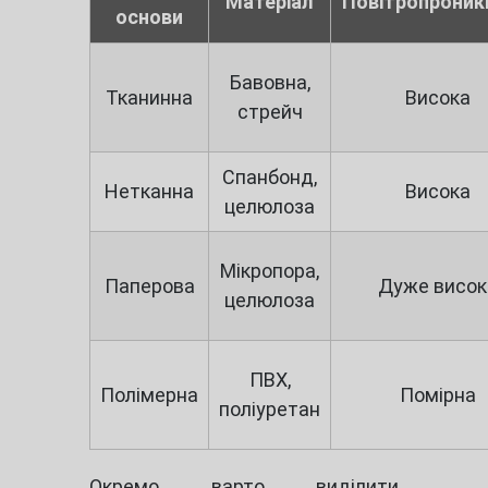
Матеріал
Повітропроник
основи
Бавовна,
Тканинна
Висока
стрейч
Спанбонд,
Нетканна
Висока
целюлоза
Мікропора,
Паперова
Дуже висок
целюлоза
ПВХ,
Полімерна
Помірна
поліуретан
Окремо варто виділити