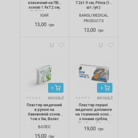
класичний на ПВХ
7.2х1.9 см, Pinna (10
основі 1.9х7.2 см,
шт./уп.)
IGAR (10 шт./уп.)
IGAR
BANGLI MEDICAL
PRODUCTS
13,00
грн
13,00
грн
відгуків: 0
відгуків: 0
Пластир медичний
Пластир першої
в рулоні на
медичної допомоги
бавовняній основі
на тканинній основі
1см х 5м, Волес
з іонами срібла,
72х19 мм (10 шт./
ВОЛЕС
19,00
уп.)
грн
15,00
грн