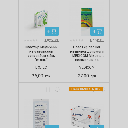
відгуків: 0
відгуків: 0
Пластир медичний
Пластир першої
на бавовняній
медичної допомоги
основі 2см х 5м,
MEDICOM Мікс на
"ВОЛІС"
полімерній та
тканинній основах,
ВОЛЕС
MEDICOM
1.9х7.2 см, 2.5х7.2
см, 3.8х3.8 см (12
26,00
27,00
грн
грн
шт./уп.)
Під замовлення. Днів: 1