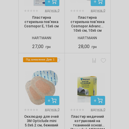
відгуків: 0
відгуків: 0
Пластирна
Пластирна
стерильна пов'язка
стерильна пов'язка
Cosmopor Е, 15х6 см
Cosmopor Advance,
10х6 см, 10х6 см
HARTMANN
HARTMANN
27,00
28,00
грн
грн
Під замовлення. Днів: 1
відгуків: 0
відгуків: 0
Окклюдер для очей
Пластир медичний
3M Opticlude mini
котушковий на
5.0х6.2 см, бежевий
тканинній основі