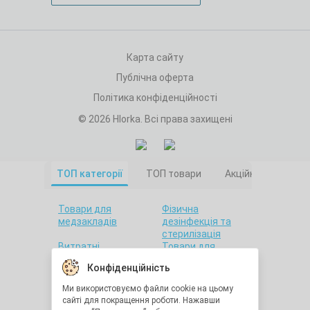
Карта сайту
Публічна оферта
Політика конфіденційності
© 2026 Hlorka. Всі права захищені
ТОП категорії
ТОП товари
Акційні товари
Товари для
Фізична
медзакладів
дезінфекція та
стерилізація
Витратні
Товари для
матеріали
салонів краси
Конфіденційність
Товари для дому
Санітарна гігієна
Товари для
Товари для
Ми використовуємо файли cookie на цьому
стоматології
лабораторій
сайті для покращення роботи. Нажавши
Краса та здоров'я
Утилізація