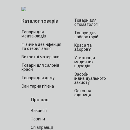
Товари для
Каталог товарів
стоматології
Товари для
Товари для
медзакладів
лабораторій
Фізична дезінфекція
Краса та
та стерилізація
здоров'я
Витратні матеріали
Утилізація
медичних
Товари для салонів
відходів
краси
Засоби
Товари для дому
індивідуального
захисту
Санітарна гігієна
Остання
одиниця
Про нас
Вакансії
Новини
Співправця