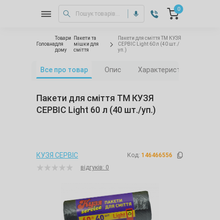
0
Товари
Пакети та
Пакети для сміття ТМ КУЗЯ
Головна
для
мішки для
СЕРВІС Light 60 л (40 шт./
дому
сміття
уп.)
Все про товар
Опис
Характеристики
Від
Пакети для сміття ТМ КУЗЯ
СЕРВІС Light 60 л (40 шт./уп.)
КУЗЯ СЕРВІС
Код:
146466556
відгуків: 0