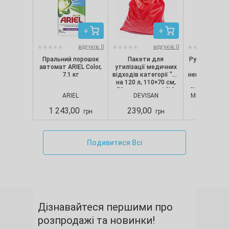
відгуків: 0
відгуків: 0
Пральний порошок
Пакети для
Рукавички ні
автомат ARIEL Color,
утилізації медичних
текстуро
7.1 кг
відходів категорії "B"
непопудрені, 
на 120 л, 110×70 см,
шт/уп) Nit
50 мкм, червоні (10
CLASSIC, Merc
ARIEL
DEVISAN
MERCATOR M
шт./уп.), Devisan
S
1 243,00
239,00
280,00
грн
грн
Подивитися Всі
Дізнавайтеся першими про
розпродажі та новинки!