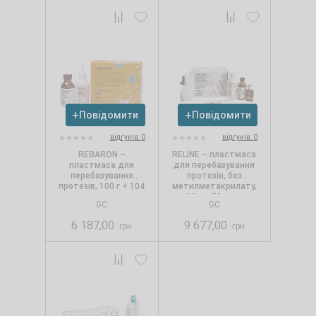
Повідомити
Повідомити
відгуків: 0
відгуків: 0
REBARON –
RELINE – пластмаса
пластмаса для
для перебазування
перебазування
протезів, без
протезів, 100 г + 104
метилметакрилату,
мл
80 г + 50 мл +
GC
GC
адгезив 15 г +
аксесуари
6 187,00
9 677,00
грн
грн