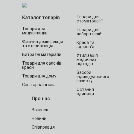
Товари для
Каталог товарів
стоматології
Товари для
Товари для
медзакладів
лабораторій
Фізична дезінфекція
Краса та
та стерилізація
здоров'я
Витратні матеріали
Утилізація
медичних
Товари для салонів
відходів
краси
Засоби
Товари для дому
індивідуального
захисту
Санітарна гігієна
Остання
одиниця
Про нас
Вакансії
Новини
Співправця