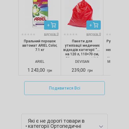
відгуків: 0
відгуків: 0
Пральний порошок
Пакети для
Рукавички ні
автомат ARIEL Color,
утилізації медичних
текстуро
7.1 кг
відходів категорії "B"
непопудрені, 
на 120 л, 110×70 см,
шт/уп) Nit
50 мкм, червоні (10
CLASSIC, Merc
ARIEL
DEVISAN
MERCATOR M
шт./уп.), Devisan
S
1 243,00
239,00
280,00
грн
грн
Подивитися Всі
Які є не дорогі товари в
категорії Ортопедичні