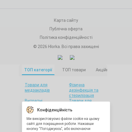
Карта сайту
Публічна оферта
Політика конфіденційності
© 2026 Hlorka. Всі права захищені
ТОП категорії
ТОП товари
Акційні товари
Товари для
Фізична
медзакладів
дезінфекція та
стерилізація
Витратні
Товари для
матеріали
салонів краси
Конфіденційність
Товари для дому
Санітарна гігієна
Товари для
Товари для
Ми використовуємо файли cookie на цьому
стоматології
лабораторій
сайті для покращення роботи. Нажавши
Краса та здоров'я
Утилізація
кнопку “Погоджуюсь”, або включаючи