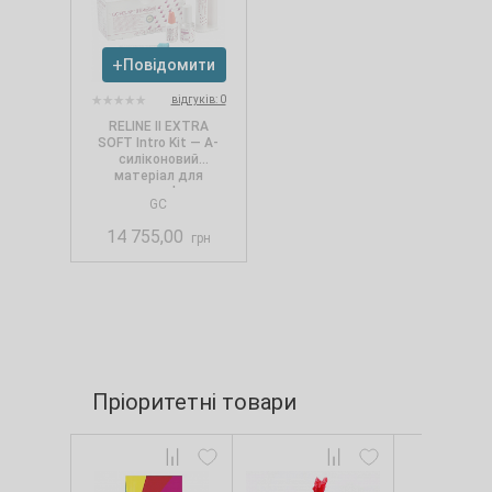
Повідомити
відгуків: 0
RELINE II EXTRA
SOFT Intro Kit — А-
силіконовий
матеріал для
прямого м'якого
GC
перебазування
14 755,00
грн
Пріоритетні товари