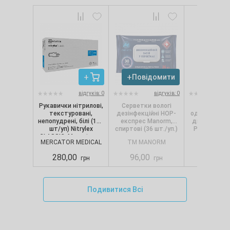
Повідомити
Повід
відгуків: 0
відгуків: 0
Рукавички нітрилові,
Серветки вологі
Сервет
текстуровані,
дезінфекційні НОР-
одношарові, 
непопудрені, білі (100
експрес Manorm,
диспенсерів
шт/уп) Nitrylex
спиртові (36 шт./уп.)
Pro.Extra, 1
CLASSIC, Mercator, р.
(250 шт./
MERCATOR MEDICAL
TM MANORM
SELPA
S
280,00
96,00
88,00
грн
грн
Подивитися Всі