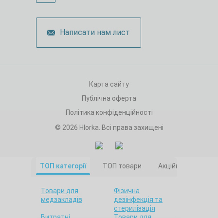
Написати нам лист
Карта сайту
Публічна оферта
Політика конфіденційності
© 2026 Hlorka. Всі права захищені
ТОП категорії
ТОП товари
Акційні товари
Товари для
Фізична
медзакладів
дезінфекція та
стерилізація
Витратні
Товари для