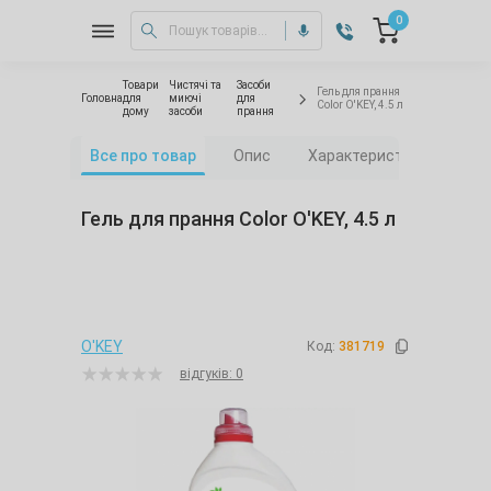
0
Товари
Чистячі та
Засоби
Гель для прання
Головна
для
миючі
для
Color O'KEY, 4.5 л
дому
засоби
прання
Все про товар
Опис
Характеристики
Від
Гель для прання Color O'KEY, 4.5 л
O'KEY
Код:
381719
відгуків: 0