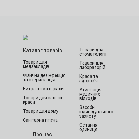
Товари для
Каталог товарів
стоматології
Товари для
Товари для
медзакладів
лабораторій
Фізична дезінфекція
Краса та
та стерилізація
здоров'я
Витратні матеріали
Утилізація
медичних
Товари для салонів
відходів
краси
Засоби
Товари для дому
індивідуального
захисту
Санітарна гігієна
Остання
одиниця
Про нас