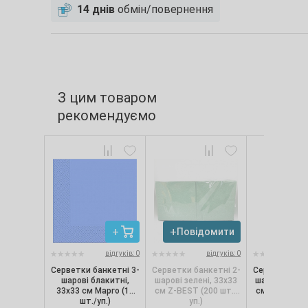
14 днів
обмін/повернення
З цим товаром
рекомендуємо
Повідомити
відгуків: 0
відгуків: 0
Серветки банкетні 3-
Серветки банкетні 2-
Серветки бан
шарові блакитні,
шарові зелені, 33х33
шарові рожев
33х33 см Марго (18
см Z-BEST (200 шт./
см Z-BEST (2
шт./уп.)
уп.)
уп.)