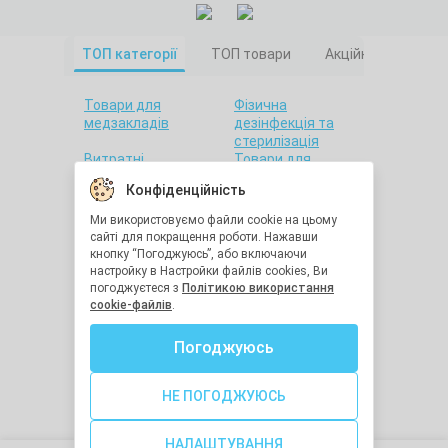
ТОП категорії
ТОП товари
Акційні товари
Товари для
Фізична
медзакладів
дезінфекція та
стерилізація
Витратні
Товари для
матеріали
салонів краси
Конфіденційність
Товари для дому
Санітарна гігієна
Товари для
Товари для
Ми використовуємо файли cookie на цьому
стоматології
лабораторій
сайті для покращення роботи. Нажавши
Краса та здоров'я
Утилізація
кнопку “Погоджуюсь”, або включаючи
медичних відходів
настройку в Настройки файлів cookies, Ви
Засоби
Остання одиниця
погоджуєтеся з
Політикою використання
індивідуального
cookie-файлів
.
захисту
Хімічна
Діагностичне
Погоджуюсь
дезінфекція та
обладнання
стерилізація
Медична техніка
Засоби реабілітації
НЕ ПОГОДЖУЮСЬ
Голки для ін'єкцій
Гігрометри та
термометри
НАЛАШТУВАННЯ
Шовний матеріал
Леза та скальпелі