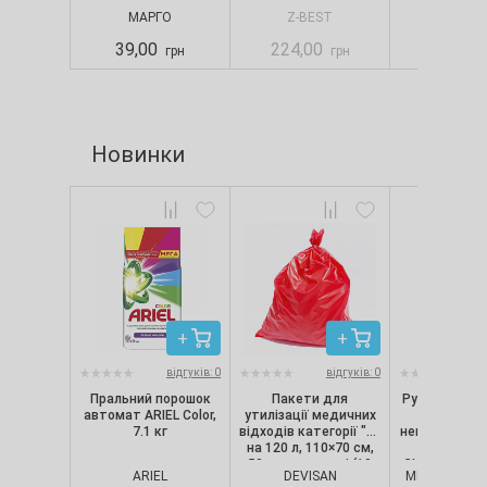
МАРГО
Z-BEST
Z-BES
39,00
224,00
190,00
грн
грн
Новинки
відгуків: 0
відгуків: 0
Пральний порошок
Пакети для
Рукавички ні
автомат ARIEL Color,
утилізації медичних
текстуро
7.1 кг
відходів категорії "B"
непопудрені, 
на 120 л, 110×70 см,
шт/уп) Nit
50 мкм, червоні (10
CLASSIC, Merc
ARIEL
DEVISAN
MERCATOR M
шт./уп.), Devisan
S