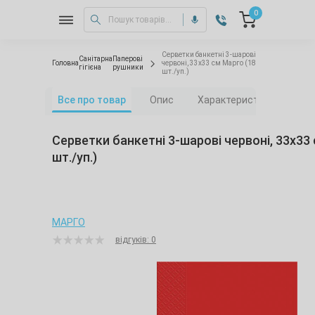
0
Серветки банкетні 3-шарові
Санітарна
Паперові
Головна
червоні, 33х33 см Марго (18
гігієна
рушники
шт./уп.)
Все про товар
Опис
Характеристики
Від
Серветки банкетні 3-шарові червоні, 33х33
шт./уп.)
МАРГО
відгуків: 0