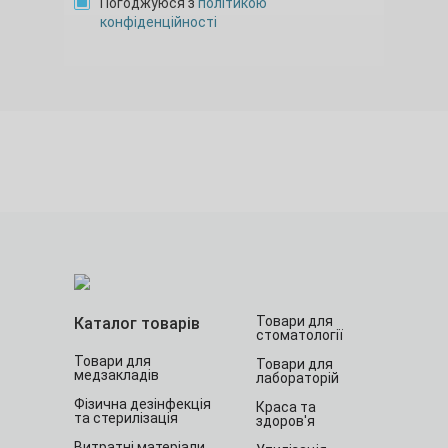
Погоджуюся з
політикою
конфіденційності
Товари для
Каталог товарів
стоматології
Товари для
Товари для
медзакладів
лабораторій
Фізична дезінфекція
Краса та
та стерилізація
здоров'я
Витратні матеріали