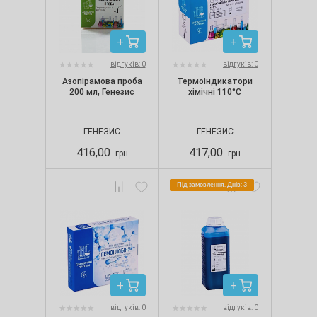
відгуків: 0
відгуків: 0
Азопірамова проба
Термоіндикатори
200 мл, Генезис
хімічні 110°С
ГЕНЕЗИС
ГЕНЕЗИС
416,00
417,00
грн
грн
Під замовлення. Днів: 3
відгуків: 0
відгуків: 0