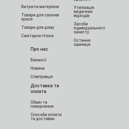
Витратні матеріали
Утилізація
медичних
Товари для салонів
відходів
краси
Засоби
Товари для дому
індивідуального
захисту
Санітарна гігієна
Остання
одиниця
Про нас
Вакансії
Новини
Співправця
Доставка та
оплата
Обмін та
повернення
Способи оплати
та доставки