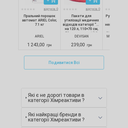
відгуків: 0
відгуків: 0
Пральний порошок
Пакети для
Рукавички ні
автомат ARIEL Color,
утилізації медичних
текстуро
7.1 кг
відходів категорії "B"
непопудрені, 
на 120 л, 110×70 см,
шт/уп) Nit
50 мкм, червоні (10
CLASSIC, Merc
ARIEL
DEVISAN
MERCATOR M
шт./уп.), Devisan
S
1 243,00
239,00
280,00
грн
грн
Подивитися Всі
Які є не дорогі товари в
категорії Хімреактиви ?
Які найкращі бренди в
категорії Хімреактиви ?