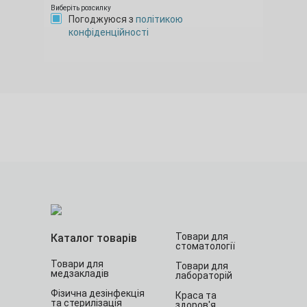
Виберіть розсилку
Погоджуюся з
політикою
конфіденційності
Товари для
Каталог товарів
стоматології
Товари для
Товари для
медзакладів
лабораторій
Фізична дезінфекція
Краса та
та стерилізація
здоров'я