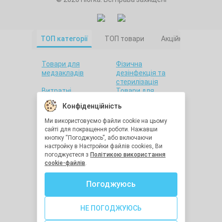
ТОП категорії
ТОП товари
Акційні товари
Товари для
Фізична
медзакладів
дезінфекція та
стерилізація
Витратні
Товари для
матеріали
салонів краси
Конфіденційність
Товари для дому
Санітарна гігієна
Товари для
Товари для
Ми використовуємо файли cookie на цьому
стоматології
лабораторій
сайті для покращення роботи. Нажавши
Краса та здоров'я
Утилізація
кнопку “Погоджуюсь”, або включаючи
медичних відходів
настройку в Настройки файлів cookies, Ви
Засоби
Остання одиниця
погоджуєтеся з
Політикою використання
індивідуального
cookie-файлів
.
захисту
Хімічна
Діагностичне
Погоджуюсь
дезінфекція та
обладнання
стерилізація
Медична техніка
Засоби реабілітації
НЕ ПОГОДЖУЮСЬ
Голки для ін'єкцій
Гігрометри та