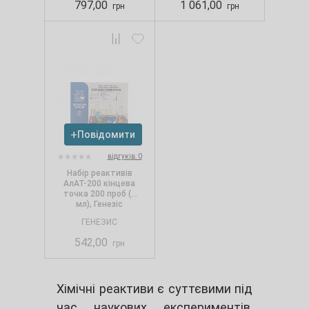
797,00
1 061,00
грн
грн
Повідомити
відгуків: 0
Набір реактивів
АлАТ-200 кінцева
точка 200 проб (2
мл), Генезіс
ГЕНЕЗИС
542,00
грн
Хімічні реактиви є суттєвими під
час наукових експериментів,