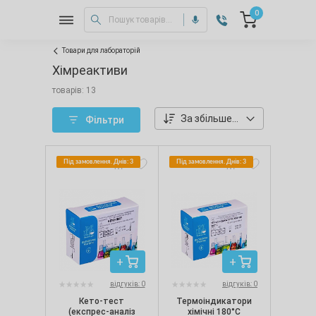
0
Товари для лабораторій
Хімреактиви
товарів: 13
За збільшенням ціни
Фільтри
Під замовлення. Днів: 3
Під замовлення. Днів: 3
відгуків: 0
відгуків: 0
Кето-тест
Термоіндикатори
(експрес-аналіз
хімічні 180°С