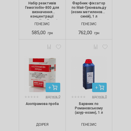
Набір реактивів
Фарбник-фіксатор
Гемоглобін-800 для
по Май-Грюнвальду
визначення
(еозин метиленовий
концентрації
синій), 1 л
гемоглобіну, Генезіс
ГЕНЕЗИС
ГЕНЕЗИС
585,00
762,00
грн
грн
відгуків: 0
відгуків: 0
Азопірамова проба
Барвник по
Романовському
(азур-еозин), 1 л
ДОІPЕЯ
ГЕНЕЗИС