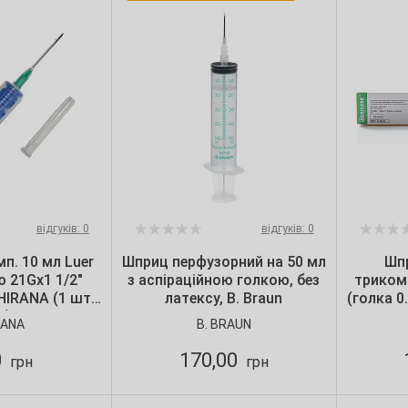
відгуків: 0
відгуків: 0
п. 10 мл Luer
Шприц перфузорний на 50 мл
Шпр
ю 21Gх1 1/2"
з аспіраційною голкою, без
трикомп
HIRANA (1 шт./
латексу, B. Braun
(голка 0
.)
2 м
RANA
B. BRAUN
0
170,00
грн
грн