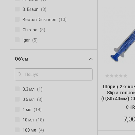
B. Braun
(3)
Becton Dickinson
(10)
Chirana
(8)
Igar
(5)
JS
(1)
Об'єм
Medicare
(30)
Vogt Medical
(1)
Гемопласт
(1)
Шприц 2-х ком
0.3 мл
(1)
Slip з голко
(0,80х40мм) C
0.5 мл
(3)
уп
CHI
1 мл
(14)
7,0
10 мл
(18)
100 мл
(4)