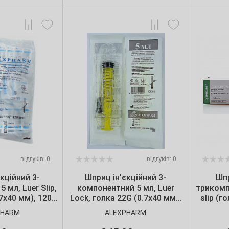
відгуків: 0
відгуків: 0
кційний 3-
Шприц ін'єкційний 3-
Шпр
 мл, Luer Slip,
компонентний 5 мл, Luer
трикомпо
7х40 мм), 120
Lock, голка 22G (0.7х40 мм),
slip (г
ALEXPHARM
120 шт./уп., ALEXPHARM
шт.
PHARM
ALEXPHARM