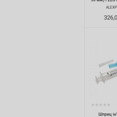
ALEXPHARM
27Gх1/2" (0.4х13 мм)
(1)
ALEX
29G
(3)
326,
30G
(4)
30G (0.30x8 мм)
(2)
30G (0.30х13 мм)
(1)
Шприц ін