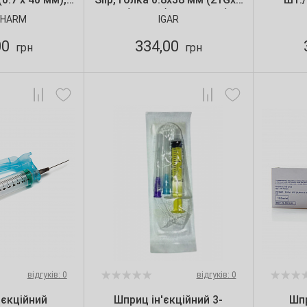
, 120 шт.
1/2") IGAR (100 шт./уп.)
PHARM
IGAR
00
334,00
грн
грн
відгуків: 0
відгуків: 0
'єкційний
Шприц ін'єкційний 3-
Шпр