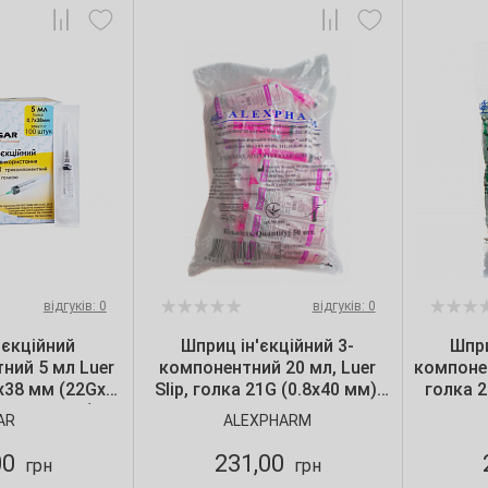
відгуків: 0
відгуків: 0
'єкційний
Шприц ін'єкційний 3-
Шпри
ний 5 мл Luer
компонентний 20 мл, Luer
компонен
7х38 мм (22Gх1
Slip, голка 21G (0.8х40 мм),
голка 2
100 шт./уп.)
50 шт./уп, ALEXPHARM
шт.
AR
ALEXPHARM
00
231,00
грн
грн