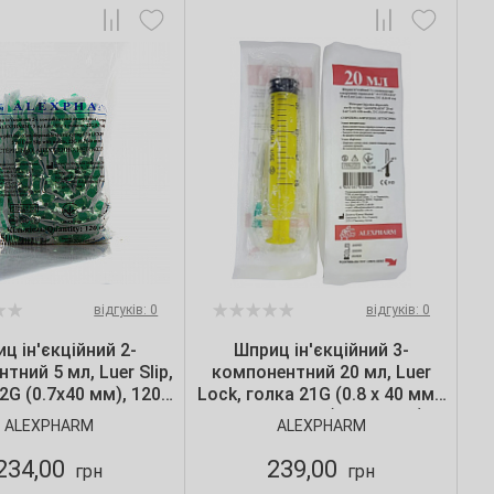
відгуків: 0
відгуків: 0
ц ін'єкційний 2-
Шприц ін'єкційний 3-
тний 5 мл, Luer Slip,
компонентний 20 мл, Luer
2G (0.7х40 мм), 120
Lock, голка 21G (0.8 х 40 мм),
/уп., ALEXPHARM
ALEXPHARM (50 шт./уп.)
ALEXPHARM
ALEXPHARM
234,00
239,00
грн
грн