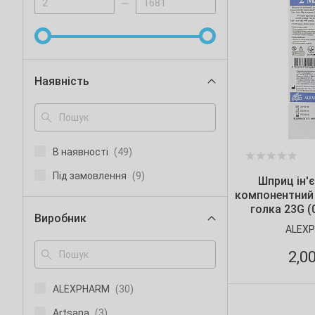
Наявність
В наявності
(49)
Під замовлення
(9)
Шприц ін'є
компонентний 2
голка 23G (0
Виробник
ALEXPHARM 
ALEX
2,0
ALEXPHARM
(30)
Artsana
(3)