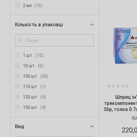
2 мл
(15)
20 мл
(13)
Кількість в упаковці
5 мл
(17)
50 мл
(7)
1 шт.
(10)
10 шт.
(6)
100 шт.
(36)
110 шт.
(1)
Шприц ін
120 шт.
(4)
трикомпонент
150 шт.
(4)
Slip, голка 0.
1/2") IGAR (
180 шт.
(1)
IG
Вид
200 шт.
(2)
220,