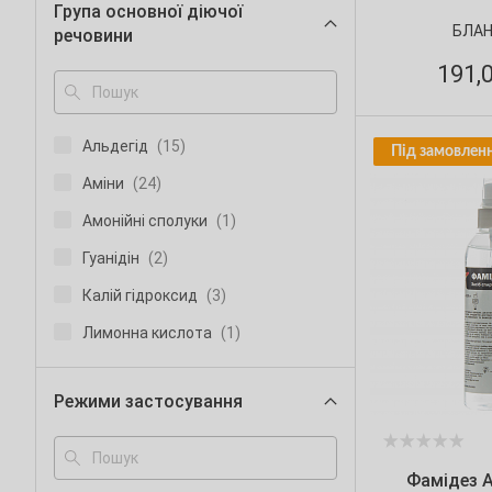
Група основної діючої
300 г
(1)
БЛАН
речовини
5 кг
(7)
191,
500 г
(3)
6 кг
(1)
Альдегід
(15)
Під замовленн
900 г
(2)
Аміни
(24)
Амонійні сполуки
(1)
Гуанідін
(2)
Калій гідроксид
(3)
Лимонна кислота
(1)
Молочна кислота
(2)
Режими застосування
Надоцтова кислота
(7)
Перекис
(7)
Фамідез А
Перкарбонат натрію
(11)