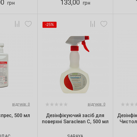
00
133,00
грн
грн
-25%
відгуків: 0
відгуків: 0
прес, 500 мл
Дезінфікуючий засіб для
Дезінфі
поверхні Saraclean C, 500 мл
Чистол
ІДАС
SARAYA