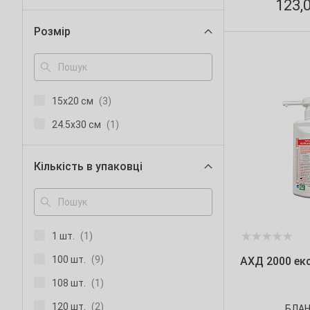
123,
Помаранчевий
(4)
Розмір
Прозорий
(16)
Синій
(3)
15х20 см
(3)
24.5х30 см
(1)
Кількість в упаковці
1 шт.
(1)
100 шт.
(9)
АХД 2000 екс
108 шт.
(1)
120 шт.
(2)
БЛАН