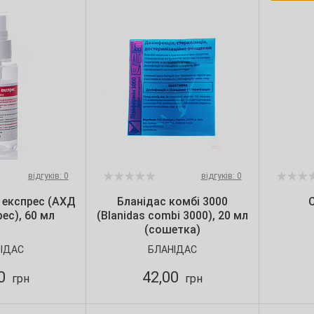
відгуків: 0
відгуків: 0
 експрес (АХД
Бланідас комбі 3000
С
ес), 60 мл
(Blanidas combi 3000), 20 мл
(сошетка)
ІДАС
БЛАНІДАС
00
42,00
грн
грн