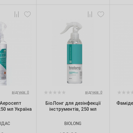
відгуків: 0
відгуків: 0
 Аеросепт
БіоЛонг для дезінфекції
Фаміде
250 мл Україна
інструментів, 250 мл
ІДАС
BIOLONG