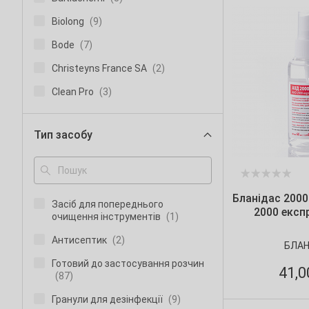
Biolong
(9)
Bode
(7)
Christeyns France SA
(2)
Clean Pro
(3)
ECOLAB
(11)
Тип засобу
Hydrachim
(5)
Lysoform
(2)
MDM
(53)
Бланідас 2000
Засіб для попереднього
Microstop
(4)
2000 експр
очищення інструментів
(1)
Saraya
(3)
Антисептик
(2)
БЛАН
Solnex
(11)
Готовий до застосування розчин
41,
(87)
Steril-4
(3)
Гранули для дезінфекції
(9)
Win Stream
(3)