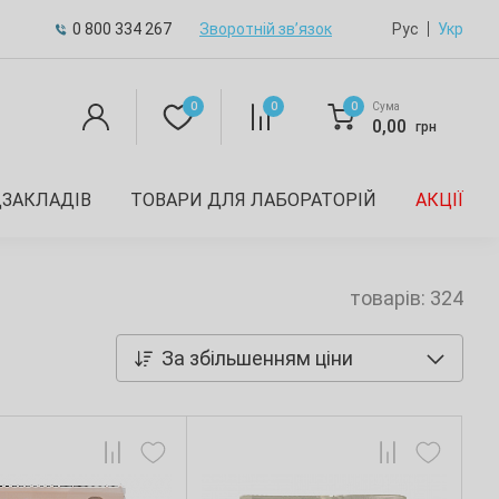
0 800 334 267
Зворотній зв’язок
Рус
Укр
0
0
0
Сума
0,00
грн
ДЗАКЛАДІВ
ТОВАРИ ДЛЯ ЛАБОРАТОРІЙ
АКЦІЇ
товарів: 324
За збільшенням ціни