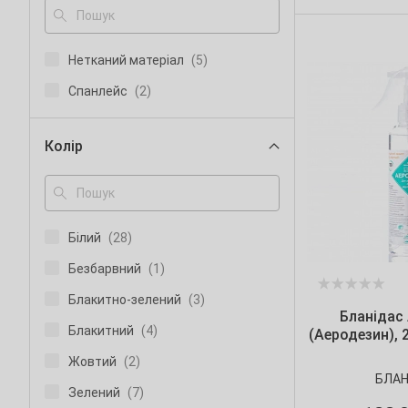
5 л
(78)
Цзясін Гранд Корпорейшн
(1)
50 мл
(1)
Нетканий матеріал
(5)
500 мл
(14)
Спанлейс
(2)
6 л
(2)
60 мл
(1)
Колір
750 мл
(4)
Білий
(28)
Безбарвний
(1)
Блакитно-зелений
(3)
Бланідас
Блакитний
(4)
(Аеродезин), 
Жовтий
(2)
БЛАН
Зелений
(7)