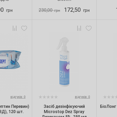
00
172,50
230,00
грн
грн
грн
відгуків: 0
відгуків: 0
ептин Перевин)
Засіб дезінфікуючий
БіоЛонг
ЗД), 120 шт.
Microstop Dez Spray
Дезеконом 5%, 250 мл