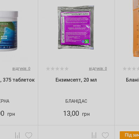
відгуків: 0
відгуків: 0
, 375 таблеток
Ензимсепт, 20 мл
Блані
ЕРНА
БЛАНІДАС
00
13,00
грн
грн
Під за