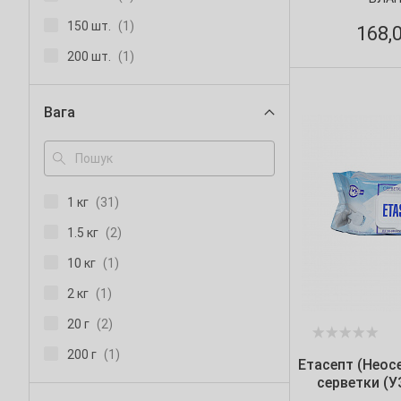
150 шт.
(1)
168,
200 шт.
(1)
300 шт.
(9)
Вага
333 шт.
(1)
370 шт.
(1)
375 шт.
(1)
1 кг
(31)
500 шт.
(1)
1.5 кг
(2)
6 шт.
(1)
10 кг
(1)
60 шт.
(2)
2 кг
(1)
20 г
(2)
200 г
(1)
Етасепт (Неос
серветки (У
290 г
(1)