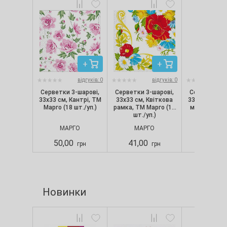
відгуків: 0
відгуків: 0
Серветки 3-шарові,
Серветки 3-шарові,
Серветки 3-
33х33 см, Кантрі, ТМ
33х33 см, Квіткова
33х33 см, Ук
Марго (18 шт./уп.)
рамка, ТМ Марго (18
маки, ТМ Ма
шт./уп.)
шт./уп
МАРГО
МАРГО
МАРГ
50,00
41,00
41,00
грн
грн
Новинки