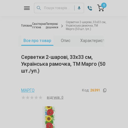
0
Серветки 2-шарові, 33х33 см,
Санітарна
Паперові
Головна
Українська рамочка, ТМ
гігієна
рушники
Марго (50 шт./уп.)
Все про товар
Опис
Характеристики
Від
Серветки 2-шарові, 33х33 см,
Українська рамочка, ТМ Марго (50
шт./уп.)
МАРГО
Код:
26391
відгуків: 0