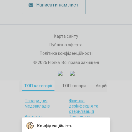
Написати нам лист
Карта сайту
Публічна оферта
Політика конфіденційності
© 2026 Hlorka. Всі права захищені
ТОП категорії
ТОП товари
Акційні товари
Товари для
Фізична
медзакладів
дезінфекція та
стерилізація
Витратні
Товари для
матеріали
салонів краси
Конфіденційність
Товари для дому
Санітарна гігієна