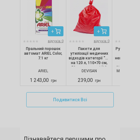
відгуків: 0
відгуків: 0
Пральний порошок
Пакети для
Рукавички ні
автомат ARIEL Color,
утилізації медичних
текстуро
7.1 кг
відходів категорії "B"
непопудрені, 
на 120 л, 110×70 см,
шт/уп) Nit
50 мкм, червоні (10
CLASSIC, Merc
ARIEL
DEVISAN
MERCATOR M
шт./уп.), Devisan
S
1 243,00
239,00
280,00
грн
грн
Подивитися Всі
Дізнавайтеся першими про