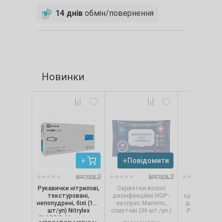
14 днів
обмін/повернення
Новинки
Повідомити
Повід
відгуків: 0
відгуків: 0
Рукавички нітрилові,
Серветки вологі
Сервет
текстуровані,
дезінфекційні НОР-
одношарові, 
непопудрені, білі (100
експрес Manorm,
диспенсерів
шт/уп) Nitrylex
спиртові (36 шт./уп.)
Pro.Extra, 1
CLASSIC, Mercator, р.
(250 шт./