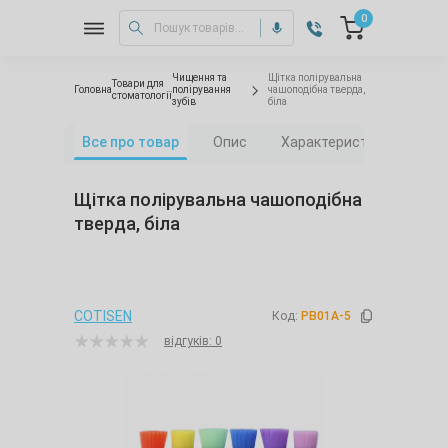
0
Чищення та
Щітка полірувальна
Товари для
Головна
полірування
чашоподібна тверда,
стоматології
зубів
біла
Все про товар
Опис
Характеристики
Від
Щітка полірувальна чашоподібна
тверда, біла
COTISEN
Код:
PB01A-5
відгуків: 0