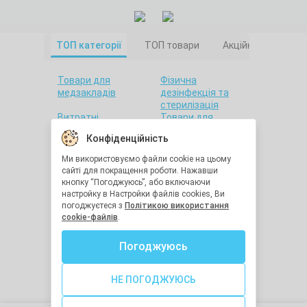
ТОП категорії
ТОП товари
Акційні товари
Товари для
Фізична
медзакладів
дезінфекція та
стерилізація
Витратні
Товари для
матеріали
салонів краси
Конфіденційність
Товари для дому
Санітарна гігієна
Товари для
Товари для
Ми використовуємо файли cookie на цьому
стоматології
лабораторій
сайті для покращення роботи. Нажавши
Краса та здоров'я
Утилізація
кнопку “Погоджуюсь”, або включаючи
медичних відходів
настройку в Настройки файлів cookies, Ви
Засоби
Остання одиниця
погоджуєтеся з
Політикою використання
індивідуального
cookie-файлів
.
захисту
Хімічна
Діагностичне
Погоджуюсь
дезінфекція та
обладнання
стерилізація
Медична техніка
Засоби реабілітації
НЕ ПОГОДЖУЮСЬ
Голки для ін'єкцій
Гігрометри та
термометри