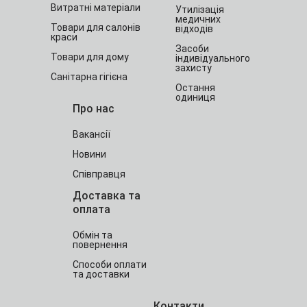
Витратні матеріали
Утилізація
медичних
Товари для салонів
відходів
краси
Засоби
Товари для дому
індивідуального
захисту
Санітарна гігієна
Остання
одиниця
Про нас
Вакансії
Новини
Співправця
Доставка та
оплата
Обмін та
повернення
Способи оплати
та доставки
Контакти