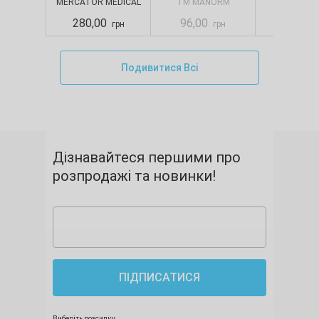
MERCATOR MEDICAL
TM MANORM
SELPA
S
280,00
96,00
88,00
грн
грн
Подивитися Всі
Дізнавайтеся першими про
розпродажі та новинки!
ПІДПИСАТИСЯ
Виберіть розсилку