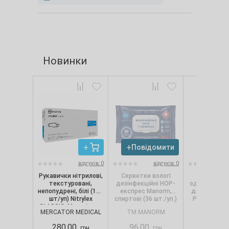
Новинки
Повідомити
Повід
відгуків: 0
відгуків: 0
Рукавички нітрилові,
Серветки вологі
Сервет
текстуровані,
дезінфекційні НОР-
одношарові, 
непопудрені, білі (100
експрес Manorm,
диспенсерів
шт/уп) Nitrylex
спиртові (36 шт./уп.)
Pro.Extra, 1
CLASSIC, Mercator, р.
(250 шт./
MERCATOR MEDICAL
TM MANORM
SELPA
S
280,00
96,00
88,00
грн
грн