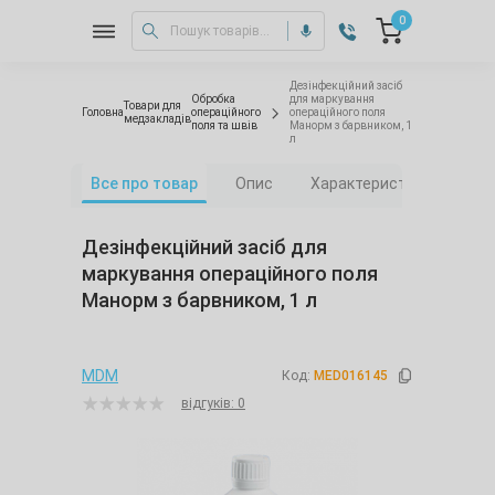
0
Дезінфекційний засіб
Обробка
для маркування
Товари для
Головна
операційного
операційного поля
медзакладів
поля та швів
Манорм з барвником, 1
л
Все про товар
Опис
Характеристики
Від
Дезінфекційний засіб для
маркування операційного поля
Манорм з барвником, 1 л
MDM
Код:
MED016145
відгуків: 0