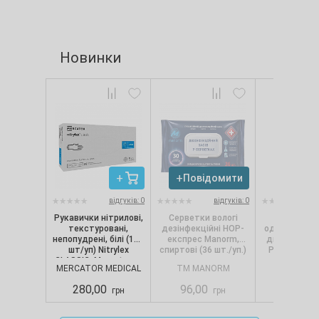
Новинки
Повідомити
Повід
відгуків: 0
відгуків: 0
Рукавички нітрилові,
Серветки вологі
Сервет
текстуровані,
дезінфекційні НОР-
одношарові, 
непопудрені, білі (100
експрес Manorm,
диспенсерів
шт/уп) Nitrylex
спиртові (36 шт./уп.)
Pro.Extra, 1
CLASSIC, Mercator, р.
(250 шт./
MERCATOR MEDICAL
TM MANORM
SELPA
S
280,00
96,00
88,00
грн
грн