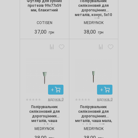
Футляр для зубних
Полірувальник
протезів 99х77х59
силіконовий для
мм, блакитний
дорогоцінних
металів, конус, 5х10
мм, MR
COTISEN
MEDRYNOK
37,00
38,00
грн
грн
відгуків: 0
відгуків: 0
Полірувальник
Полірувальник
силіконовий для
силіконовий для
дорогоцінних
дорогоцінних
металів, чаша
металів, чаша мала,
велика, 9.5х8 мм,
6х9.5 мм, MR
MEDRYNOK
MEDRYNOK
MR
38,00
38,00