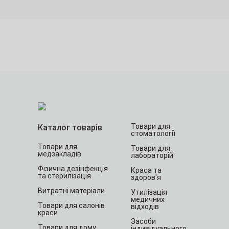
Товари для
Каталог товарів
стоматології
Товари для
Товари для
медзакладів
лабораторій
Фізична дезінфекція
Краса та
та стерилізація
здоров'я
Витратні матеріали
Утилізація
медичних
Товари для салонів
відходів
краси
Засоби
Товари для дому
індивідуального