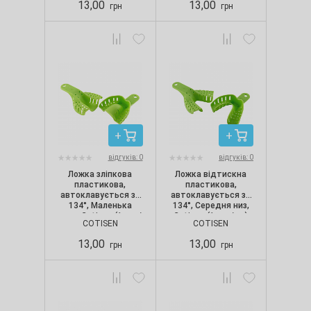
13,00
13,00
грн
грн
відгуків: 0
відгуків: 0
Ложка зліпкова
Ложка відтискна
пластикова,
пластикова,
автоклавується за
автоклавується за
134°, Маленька
134°, Середня низ,
верх, Cotisen (1 шт./
Cotisen (1 шт./уп.)
COTISEN
COTISEN
уп.)
13,00
13,00
грн
грн