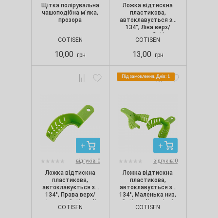
Щітка полірувальна
Ложка відтискна
чашоподібна м'яка,
пластикова,
прозора
автоклавується за
134°, Ліва верх/
права низ, Cotisen
COTISEN
COTISEN
(1 шт./уп.)
10,00
13,00
грн
грн
Під замовлення. Днів: 1
відгуків: 0
відгуків: 0
Ложка відтискна
Ложка відтискна
пластикова,
пластикова,
автоклавується за
автоклавується за
134°, Права верх/
134°, Маленька низ,
ліва низ, Cotisen (1
Cotisen (1 шт./уп.)
COTISEN
COTISEN
шт./уп.)