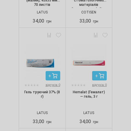
(малий), 45х55 мм,
стоматологічних
70 листів
матеріалів
(інтраоральна), біла
LATUS
COTISEN
(5 шт./уп.)
34,00
33,00
грн
грн
відгуків: 0
відгуків: 0
Гель труючий 37% (8
Hemalat (Гемалат)
г)
— гель, 3 г
LATUS
LATUS
33,00
34,00
грн
грн