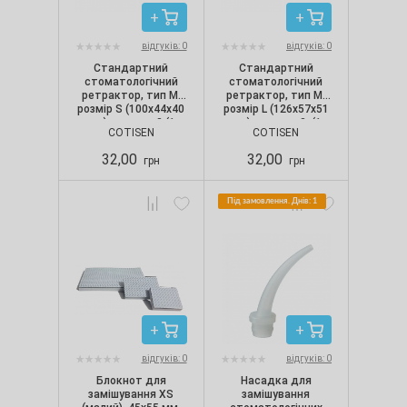
відгуків: 0
відгуків: 0
Стандартний
Стандартний
стоматологічний
стоматологічний
ретрактор, тип М,
ретрактор, тип М,
розмір S (100х44х40
розмір L (126х57х51
мм), прозорий (1
мм), прозорий, (1
COTISEN
COTISEN
шт./уп.)
шт./уп.)
32,00
32,00
грн
грн
Під замовлення. Днів: 1
відгуків: 0
відгуків: 0
Блокнот для
Насадка для
замішування ХS
замішування