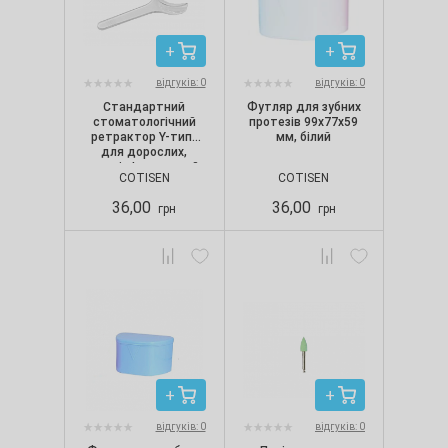
відгуків: 0
відгуків: 0
Стандартний
Футляр для зубних
стоматологічний
протезів 99х77х59
ретрактор Y-типу
мм, білий
для дорослих,
розмір L, прозорий
COTISEN
COTISEN
36,00
36,00
грн
грн
відгуків: 0
відгуків: 0