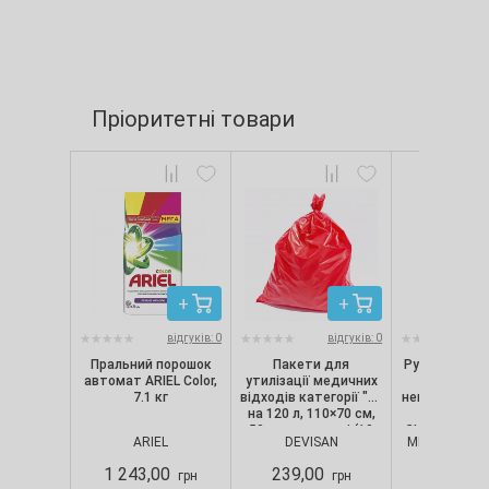
Пріоритетні товари
відгуків: 0
відгуків: 0
Пральний порошок
Пакети для
Рукавички ні
автомат ARIEL Color,
утилізації медичних
текстуро
7.1 кг
відходів категорії "B"
непопудрені, 
на 120 л, 110×70 см,
шт/уп) Nit
50 мкм, червоні (10
CLASSIC, Merc
ARIEL
DEVISAN
MERCATOR M
шт./уп.), Devisan
S
1 243,00
239,00
280,00
грн
грн