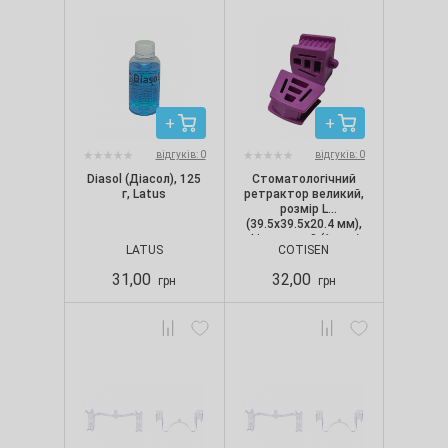
відгуків: 0
відгуків: 0
Diasol (Діасол), 125
Стоматологічний
г, Latus
ретрактор великий,
розмір L
(39.5х39.5х20.4 мм),
фіолетовий (1 шт./
LATUS
COTISEN
уп.)
31,00
32,00
грн
грн