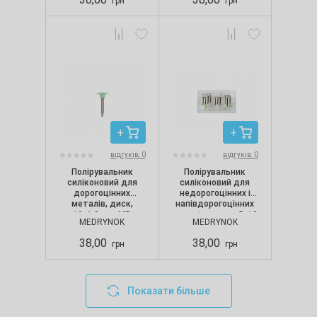
грн
грн
відгуків: 0
відгуків: 0
Полірувальник
Полірувальник
силіконовий для
силіконовий для
дорогоцінних
недорогоцінних і
металів, диск,
напівдорогоцінних
10х1.8 мм, MR
металів, конус, 5х10
MEDRYNOK
MEDRYNOK
мм, MR
38,00
38,00
грн
грн
Показати більше