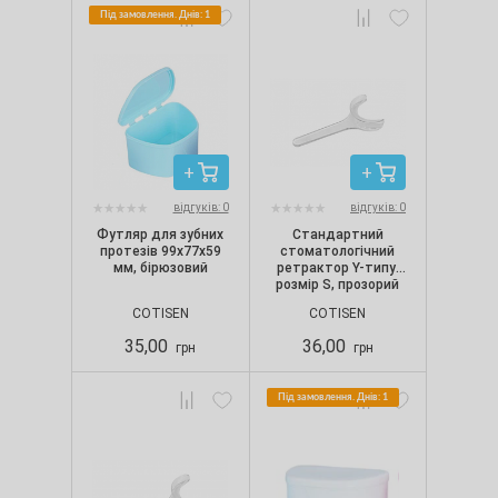
Під замовлення. Днів: 1
відгуків: 0
відгуків: 0
Футляр для зубних
Стандартний
протезів 99х77х59
стоматологічний
мм, бірюзовий
ретрактор Y-типу,
розмір S, прозорий
COTISEN
COTISEN
35,00
36,00
грн
грн
Під замовлення. Днів: 1