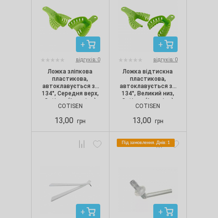
відгуків: 0
відгуків: 0
Ложка зліпкова
Ложка відтискна
пластикова,
пластикова,
автоклавується за
автоклавується за
134°, Середня верх,
134°, Великий низ,
Cotisen (1 шт./уп.)
Cotisen (1 шт./уп.)
COTISEN
COTISEN
13,00
13,00
грн
грн
Під замовлення. Днів: 1