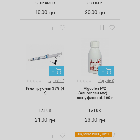
CERKAMED
COTISEN
жовта (5 шт./уп.)
18,00
20,00
грн
грн
відгуків: 0
відгуків: 0
Гель труючий 37% (4
Algoplen №2
г)
(Альгоплен №2) —
лак у флаконі, 100 г
LATUS
LATUS
21,00
23,00
грн
грн
Під замовлення. Днів: 1