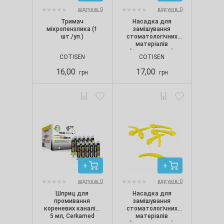
відгуків: 0
відгуків: 0
Тримач
Насадка для
мікропензлика (1
замішування
шт./уп.)
стоматологічних
матеріалів
(інтраоральна),
COTISEN
COTISEN
маленька (5 шт./уп.)
16,00
17,00
грн
грн
відгуків: 0
відгуків: 0
Шприц для
Насадка для
промивання
замішування
кореневих каналів,
стоматологічних
5 мл, Cerkamed
матеріалів
(інтраоральна),