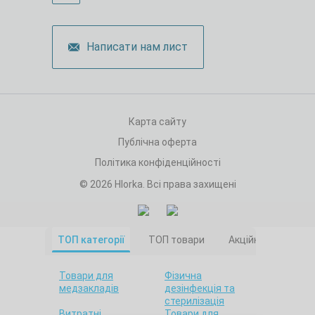
Написати нам лист
Карта сайту
Публічна оферта
Політика конфіденційності
© 2026 Hlorka. Всі права захищені
ТОП категорії
ТОП товари
Акційні товари
Товари для
Фізична
медзакладів
дезінфекція та
стерилізація
Витратні
Товари для