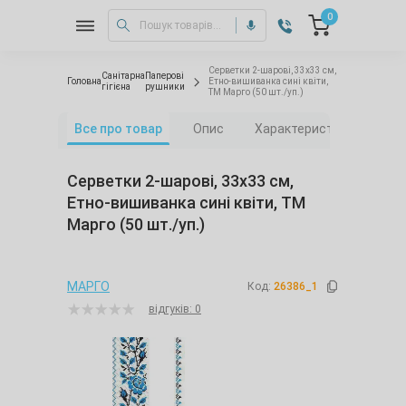
0
Серветки 2-шарові, 33х33 см,
Санітарна
Паперові
Головна
Етно-вишиванка сині квіти,
гігієна
рушники
ТМ Марго (50 шт./уп.)
Все про товар
Опис
Характеристики
Від
Серветки 2-шарові, 33х33 см,
Етно-вишиванка сині квіти, ТМ
Марго (50 шт./уп.)
МАРГО
Код:
26386_1
відгуків: 0