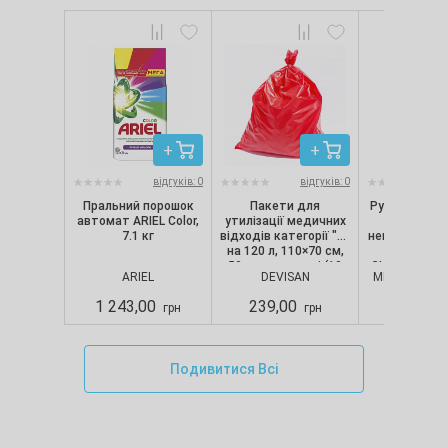
відгуків: 0
відгуків: 0
Пральний порошок
Пакети для
Рукавички ні
автомат ARIEL Color,
утилізації медичних
текстуро
7.1 кг
відходів категорії "B"
непопудрені, 
на 120 л, 110×70 см,
шт/уп) Nit
50 мкм, червоні (10
CLASSIC, Merc
ARIEL
DEVISAN
MERCATOR M
шт./уп.), Devisan
S
1 243,00
239,00
280,00
грн
грн
Подивитися Всі