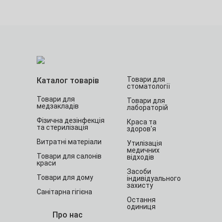
Товари для
Каталог товарів
стоматології
Товари для
Товари для
медзакладів
лабораторій
Фізична дезінфекція
Краса та
та стерилізація
здоров'я
Витратні матеріали
Утилізація
медичних
Товари для салонів
відходів
краси
Засоби
Товари для дому
індивідуального
захисту
Санітарна гігієна
Остання
одиниця
Про нас