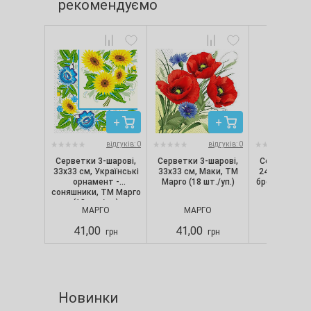
рекомендуємо
відгуків: 0
відгуків: 0
Серветки 3-шарові,
Серветки 3-шарові,
Серветки 3-
33х33 см, Українські
33х33 см, Маки, ТМ
24х24 см, о
орнамент -
Марго (18 шт./уп.)
бронза, ТМ М
соняшники, ТМ Марго
шт./уп
(18 шт./уп.)
МАРГО
МАРГО
МАРГ
41,00
41,00
32,00
грн
грн
Новинки