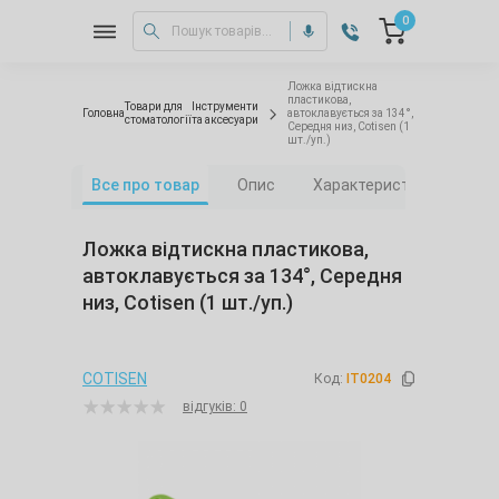
0
Ложка відтискна
пластикова,
Товари для
Інструменти
Головна
автоклавується за 134°,
стоматології
та аксесуари
Середня низ, Cotisen (1
шт./уп.)
Все про товар
Опис
Характеристики
Від
Ложка відтискна пластикова,
автоклавується за 134°, Середня
низ, Cotisen (1 шт./уп.)
COTISEN
Код:
IT0204
відгуків: 0