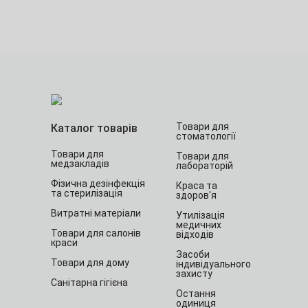
Товари для
Каталог товарів
стоматології
Товари для
Товари для
медзакладів
лабораторій
Фізична дезінфекція
Краса та
та стерилізація
здоров'я
Витратні матеріали
Утилізація
медичних
Товари для салонів
відходів
краси
Засоби
Товари для дому
індивідуального
захисту
Санітарна гігієна
Остання
одиниця