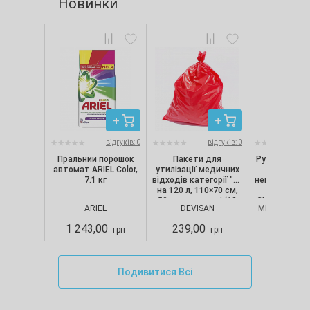
Новинки
відгуків: 0
відгуків: 0
Пральний порошок
Пакети для
Рукавички ні
автомат ARIEL Color,
утилізації медичних
текстуро
7.1 кг
відходів категорії "B"
непопудрені, 
на 120 л, 110×70 см,
шт/уп) Nit
50 мкм, червоні (10
CLASSIC, Merc
ARIEL
DEVISAN
MERCATOR M
шт./уп.), Devisan
S
1 243,00
239,00
280,00
грн
грн
Подивитися Всі