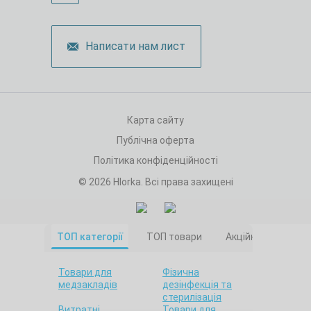
Написати нам лист
Карта сайту
Публічна оферта
Політика конфіденційності
© 2026 Hlorka. Всі права захищені
ТОП категорії
ТОП товари
Акційні товари
Товари для
Фізична
медзакладів
дезінфекція та
стерилізація
Витратні
Товари для