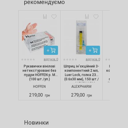
рекомендуємо
відгуків: 0
відгуків: 0
Рукавички вінілові
Шприц ін'єкційний 3-
Маска-сер
нетекстуровані без
компонентний 2 мл,
косметологі
пудри HOFFEN р. M
Luer Lock, голка 23G
обличчя
(100 шт./уп.)
(0.6х30 мм), 150 шт./
поліетилену
уп., ALEXPHARM
(100 шт./уп.)
HOFFEN
ALEXPHARM
DOILY
прозор
219,00
279,00
245,00
грн
грн
Новинки