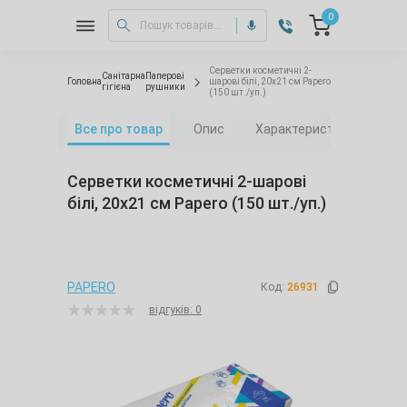
0
Серветки косметичні 2-
Санітарна
Паперові
Головна
шарові білі, 20х21 см Papero
гігієна
рушники
(150 шт./уп.)
Все про товар
Опис
Характеристики
Від
Серветки косметичні 2-шарові
білі, 20х21 см Papero (150 шт./уп.)
PAPERO
Код:
26931
відгуків: 0