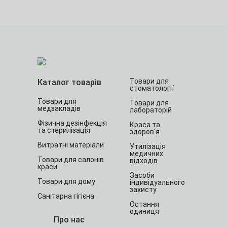
Товари для
Каталог товарів
стоматології
Товари для
Товари для
медзакладів
лабораторій
Фізична дезінфекція
Краса та
та стерилізація
здоров'я
Витратні матеріали
Утилізація
медичних
Товари для салонів
відходів
краси
Засоби
Товари для дому
індивідуального
захисту
Санітарна гігієна
Остання
одиниця
Про нас