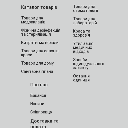
Товари для
Каталог товарів
стоматології
Товари для
Товари для
медзакладів
лабораторій
Фізична дезінфекція
Краса та
та стерилізація
здоров'я
Витратні матеріали
Утилізація
медичних
Товари для салонів
відходів
краси
Засоби
Товари для дому
індивідуального
захисту
Санітарна гігієна
Остання
одиниця
Про нас
Вакансії
Новини
Співправця
Доставка та
оплата