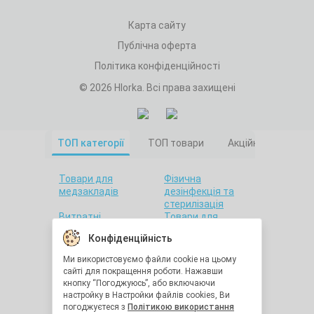
Карта сайту
Публічна оферта
Політика конфіденційності
© 2026 Hlorka. Всі права захищені
ТОП категорії
ТОП товари
Акційні товари
Товари для
Фізична
медзакладів
дезінфекція та
стерилізація
Витратні
Товари для
матеріали
салонів краси
Конфіденційність
Товари для дому
Санітарна гігієна
Товари для
Товари для
Ми використовуємо файли cookie на цьому
стоматології
лабораторій
сайті для покращення роботи. Нажавши
Краса та здоров'я
Утилізація
кнопку “Погоджуюсь”, або включаючи
медичних відходів
настройку в Настройки файлів cookies, Ви
Засоби
Остання одиниця
погоджуєтеся з
Політикою використання