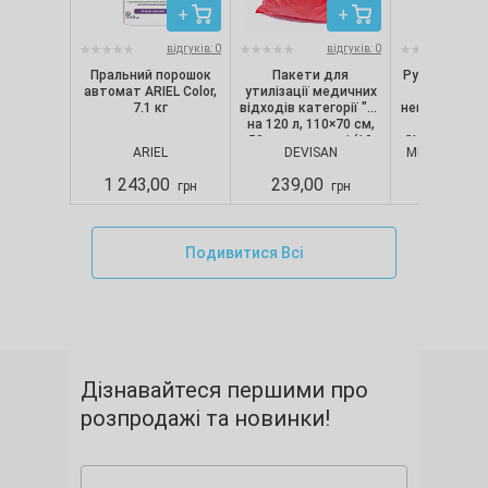
відгуків: 0
відгуків: 0
Пральний порошок
Пакети для
Рукавички ні
автомат ARIEL Color,
утилізації медичних
текстуро
7.1 кг
відходів категорії "B"
непопудрені, 
на 120 л, 110×70 см,
шт/уп) Nit
50 мкм, червоні (10
CLASSIC, Merc
ARIEL
DEVISAN
MERCATOR M
шт./уп.), Devisan
S
1 243,00
239,00
280,00
грн
грн
Подивитися Всі
Дізнавайтеся першими про
розпродажі та новинки!