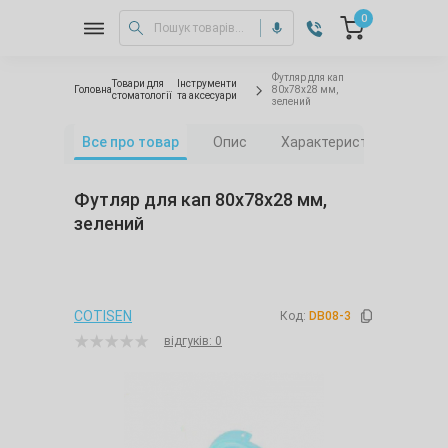
0
Футляр для кап
Товари для
Інструменти
Головна
80х78х28 мм,
стоматології
та аксесуари
зелений
Все про товар
Опис
Характеристики
Від
Футляр для кап 80х78х28 мм,
зелений
COTISEN
Код:
DB08-3
відгуків: 0