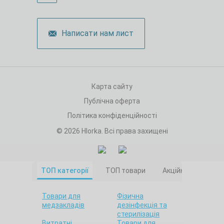
Написати нам лист
Карта сайту
Публічна оферта
Політика конфіденційності
© 2026 Hlorka. Всі права захищені
ТОП категорії
ТОП товари
Акційні товари
Товари для
Фізична
медзакладів
дезінфекція та
стерилізація
Витратні
Товари для