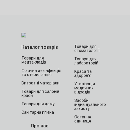
Товари для
Каталог товарів
стоматології
Товари для
Товари для
медзакладів
лабораторій
Фізична дезінфекція
Краса та
та стерилізація
здоров'я
Витратні матеріали
Утилізація
медичних
Товари для салонів
відходів
краси
Засоби
Товари для дому
індивідуального
захисту
Санітарна гігієна
Остання
одиниця
Про нас