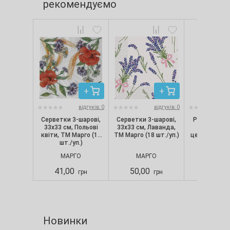
рекомендуємо
відгуків: 0
відгуків: 0
Серветки 3-шарові,
Серветки 3-шарові,
Рушники рул
33х33 см, Польові
33х33 см, Лаванда,
шарові, б
квіти, ТМ Марго (18
ТМ Марго (18 шт./уп.)
целюлозні «
шт./уп.)
шт./уп
МАРГО
МАРГО
ДИВ
41,00
50,00
91,00
грн
грн
Новинки