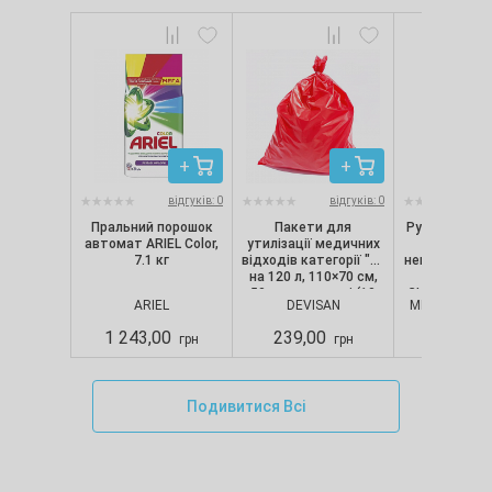
відгуків: 0
відгуків: 0
Пральний порошок
Пакети для
Рукавички ні
автомат ARIEL Color,
утилізації медичних
текстуро
7.1 кг
відходів категорії "B"
непопудрені, 
на 120 л, 110×70 см,
шт/уп) Nit
50 мкм, червоні (10
CLASSIC, Merc
ARIEL
DEVISAN
MERCATOR M
шт./уп.), Devisan
S
1 243,00
239,00
280,00
грн
грн
Подивитися Всі