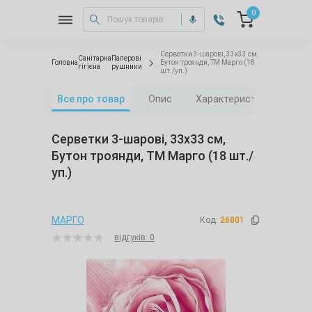
0
Серветки 3-шарові, 33х33 см,
Санітарна
Паперові
Головна
Бутон троянди, ТМ Марго (18
гігієна
рушники
шт./уп.)
Все про товар
Опис
Характеристики
Від
Серветки 3-шарові, 33х33 см,
Бутон троянди, ТМ Марго (18 шт./
уп.)
МАРГО
Код:
26801
відгуків: 0