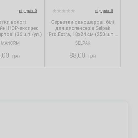
відгуків: 0
відгуків: 0
етки вологі
Серветки одношарові, білі
ійні НОР-експрес
для диспенсерів Selpak
ртові (36 шт./уп.)
Pro.Extra, 18х24 см (250 шт./
уп.)
 MANORM
SELPAK
6,00
88,00
грн
грн