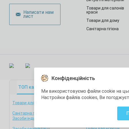
Товари для салонів
Написати нам
краси
лист
Товари для дому
Санітарна гігієна
Конфіденційність
ТОП категорії
ТОП товари
Акційні това
Ми використовуємо файли cookie на ць
Настройки файлів cookies, Ви погоджує
Товари для медзакладів
Фізична дезінфекція т
стерилізація
Санітарна гігієна
Товари для стоматоло
Засоби індивідуального захисту
Остання одиниця
Засоби реабілітації
Голки для ін'єкцій