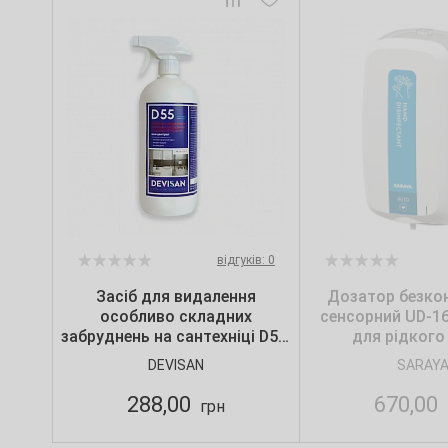
відгуків: 0
Засіб для видалення
Дозатор безко
особливо складних
сенсорний UD-1
забруднень на сантехніці D55,
для рідкого
1 л, Devisan
DEVISAN
SARAY
288,00
670,00
грн