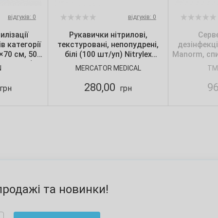
відгуків: 0
відгуків: 0
илізації
Рукавички нітрилові,
Серв
в категорії
текстуровані, непопудрені,
дезінфекц
0×70 см, 50
білі (100 шт/уп) Nitrylex
Manorm, спи
 шт./уп.),
CLASSIC, Mercator, р. S
N
MERCATOR MEDICAL
TM
n
280,00
9
грн
грн
родажі та новинки!