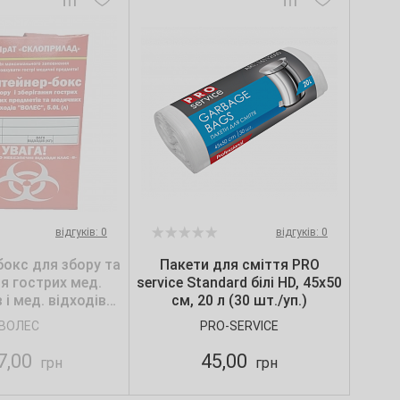
відгуків: 0
відгуків: 0
окс для збору та
Пакети для сміття PRO
ня гострих мед.
service Standard білі HD, 45х50
 і мед. відходів
см, 20 л (30 шт./уп.)
ЛЕС", 5 л
ВОЛЕС
PRO-SERVICE
7,00
45,00
грн
грн