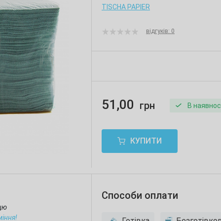
TISCHA PAPIER
відгуків: 0
51,00
грн
В наявнос
КУПИТИ
Способи оплати
ицю
міння!
Готівка
Безготівко