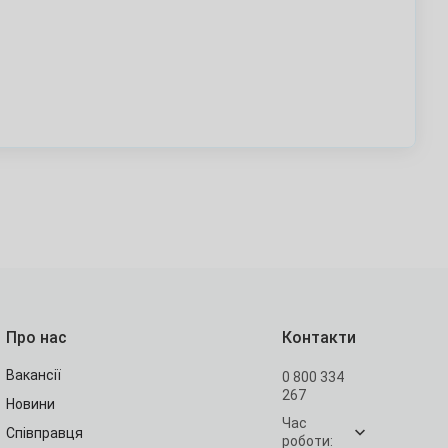
Про нас
Контакти
Вакансії
0 800 334
267
Новини
Час
Співправця
роботи: