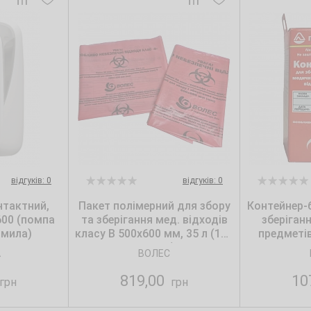
відгуків: 0
відгуків: 0
нтактний,
Пакет полімерний для збору
Контейнер-б
600 (помпа
та зберігання мед. відходів
зберіган
 мила)
класу В 500х600 мм, 35 л (100
предметів
шт./уп.)
"ВО
A
ВОЛЕС
819,00
10
грн
грн