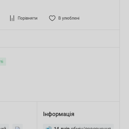
Порівняти
В улюблені
ті
Інформація
вий
14 днів
обмін/повернення