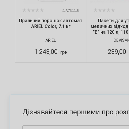
відгуків: 0
Пральний порошок автомат
Пакети для ут
ARIEL Color, 7.1 кг
медичних відході
"B" на 120 л, 11
мкм, червоні (10
ARIEL
DEVISA
Devisa
1 243,00
239,00
грн
Дізнавайтеся першими про розп