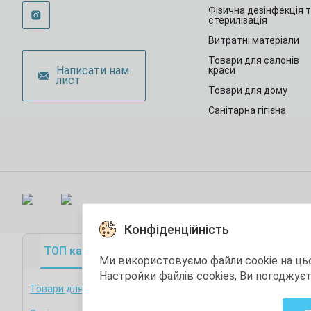
Фізична дезінфекція 
стерилізація
Витратні матеріали
Товари для салонів
Написати нам
краси
лист
Товари для дому
Санітарна гігієна
Конфіденційність
ТОП категорії
ТОП товари
Акційні това
Ми використовуємо файли cookie на ць
Настройки файлів cookies, Ви погоджує
Товари для медзакладів
Фізична дезінфекція т
стерилізація