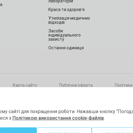
лабораторій
та
Краса та здоров'я
Утилізація медичних
відходів
Засоби
індивідуального
захисту
Остання одиниця
Карта сайту
Публічна оферта
Політика
ри
ому сайті для покращення роботи. Нажавши кнопку “Погод
теся з
Політикою використання cookie-файлів
.
а
Витратні матеріали
Товари для 