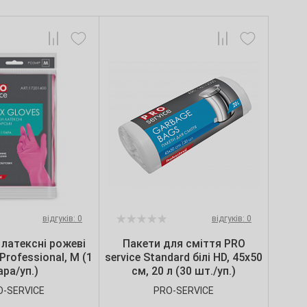
відгуків: 0
відгуків: 0
 латексні рожеві
Пакети для сміття PRO
Professional, M (1
service Standard білі HD, 45х50
ара/уп.)
см, 20 л (30 шт./уп.)
O-SERVICE
PRO-SERVICE