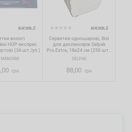
відгуків: 0
відгуків: 0
етки вологі
Серветки одношарові, білі
ійні НОР-експрес
для диспенсерів Selpak
ртові (36 шт./уп.)
Pro.Extra, 18х24 см (250 шт./
уп.)
 MANORM
SELPAK
6,00
88,00
грн
грн