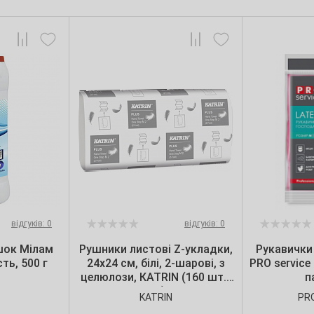
відгуків: 0
відгуків: 0
шок Мілам
Рушники листові Z-укладки,
Рукавички
ть, 500 г
24х24 см, білі, 2-шарові, з
PRO service 
целюлози, КАТRIN (160 шт./
п
уп.)
KATRIN
PR