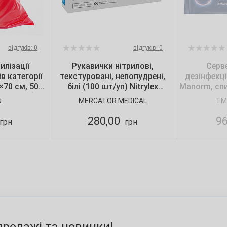
відгуків: 0
відгуків: 0
илізації
Рукавички нітрилові,
Серв
в категорії
текстуровані, непопудрені,
дезінфекц
0×70 см, 50
білі (100 шт/уп) Nitrylex
Manorm, спи
 шт./уп.),
CLASSIC, Mercator, р. S
N
MERCATOR MEDICAL
TM
n
280,00
9
грн
грн