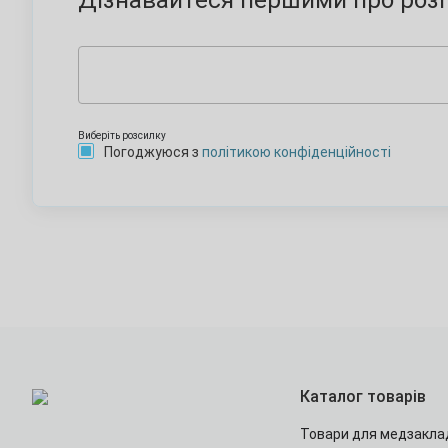
Дізнавайтеся першими про розп
Виберіть розсилку
Погоджуюся з
політикою конфіденційності
Каталог товарів
Товари для медзакла