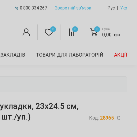
0 800 334 267
Зворотній зв’язок
Рус
Укр
0
0
0
Сума
0,00
грн
ДЗАКЛАДІВ
ТОВАРИ ДЛЯ ЛАБОРАТОРІЙ
АКЦІЇ
укладки, 23х24.5 см,
 шт./уп.)
Код:
28965