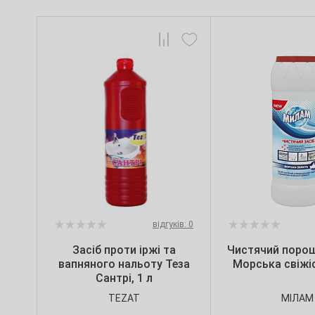
відгуків: 0
Засіб проти іржі та
Чистячий поро
вапняного нальоту Теза
Морська свіжіс
Сантрі, 1 л
TEZAT
МІЛАМ