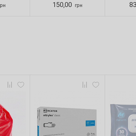
150,00
8
рн
грн