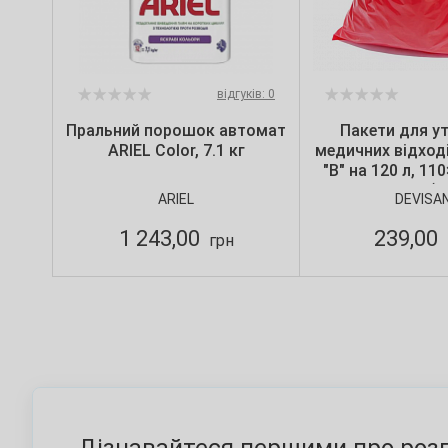
відгуків: 0
Пральний порошок автомат
Пакети для ут
ARIEL Color, 7.1 кг
медичних відході
"B" на 120 л, 11
мкм, червоні (10
ARIEL
DEVISA
Devisa
1 243,00
239,00
грн