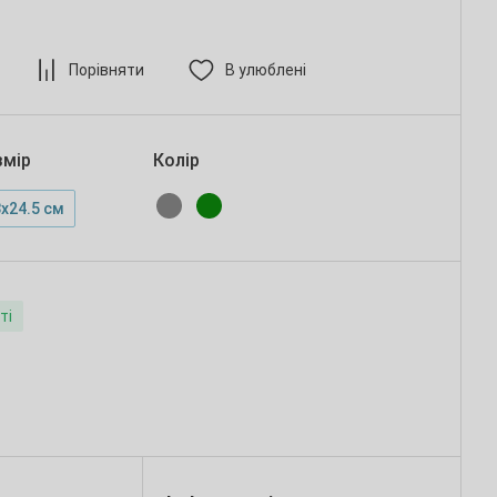
Порівняти
В улюблені
змір
Колір
х24.5 см
ті