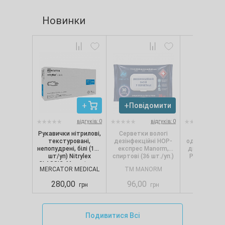
Новинки
Повідомити
Повід
відгуків: 0
відгуків: 0
Рукавички нітрилові,
Серветки вологі
Сервет
текстуровані,
дезінфекційні НОР-
одношарові, 
непопудрені, білі (100
експрес Manorm,
диспенсерів
шт/уп) Nitrylex
спиртові (36 шт./уп.)
Pro.Extra, 1
CLASSIC, Mercator, р.
(250 шт./
MERCATOR MEDICAL
TM MANORM
SELPA
S
280,00
96,00
88,00
грн
грн
Подивитися Всі