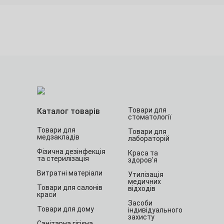
Товари для
Каталог товарів
стоматології
Товари для
Товари для
медзакладів
лабораторій
Фізична дезінфекція
Краса та
та стерилізація
здоров'я
Витратні матеріали
Утилізація
медичних
Товари для салонів
відходів
краси
Засоби
Товари для дому
індивідуального
захисту
Санітарна гігієна