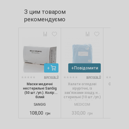
З цим товаром
рекомендуємо
Повідомити
Повід
відгуків: 0
відгуків: 0
Маски медичні
Халати оглядові
Стерилліум
нестерильні SanGig
хірургічні, із
пур, 1
(50 шт./уп.). Колір:
зав'язками ззаду, не
білий
стерильні (10 шт./уп.)
Medicom. Колір:
SANGIG
MEDICOM
BODE
блакитний
108,00
330,00
609,00
грн
грн