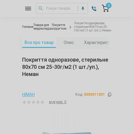
0
Покриття одноразове,
Товари для
Покриття
Головна
стерильне 80х70 см 25-
медзакладів
хірургічне
30г/м2 (1 шт./уп.), Неман
Все про товар
Опис
Характеристики
Від
Покриття одноразове, стерильне
80х70 см 25-30г/м2 (1 шт./уп.),
Неман
НІМАН
Код:
0000011001
відгуків: 0