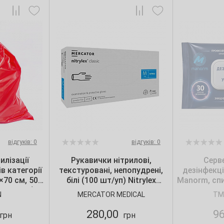
відгуків: 0
відгуків: 0
илізації
Рукавички нітрилові,
Серв
в категорії
текстуровані, непопудрені,
дезінфекц
0×70 см, 50
білі (100 шт/уп) Nitrylex
Manorm, спи
 шт./уп.),
CLASSIC, Mercator, р. S
N
MERCATOR MEDICAL
TM
n
280,00
9
грн
грн