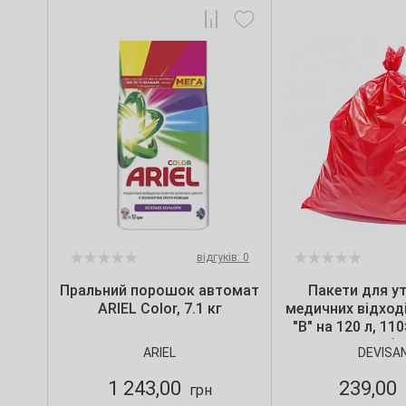
відгуків: 0
Пральний порошок автомат
Пакети для ут
ARIEL Color, 7.1 кг
медичних відході
"B" на 120 л, 11
мкм, червоні (10
ARIEL
DEVISA
Devisa
1 243,00
239,00
грн