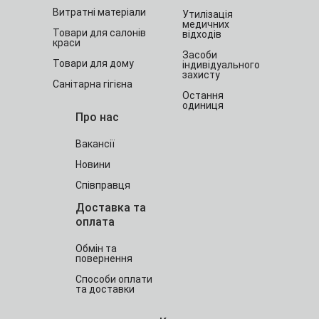
Витратні матеріали
Утилізація
медичних
Товари для салонів
відходів
краси
Засоби
Товари для дому
індивідуального
захисту
Санітарна гігієна
Остання
одиниця
Про нас
Вакансії
Новини
Співправця
Доставка та
оплата
Обмін та
повернення
Способи оплати
та доставки