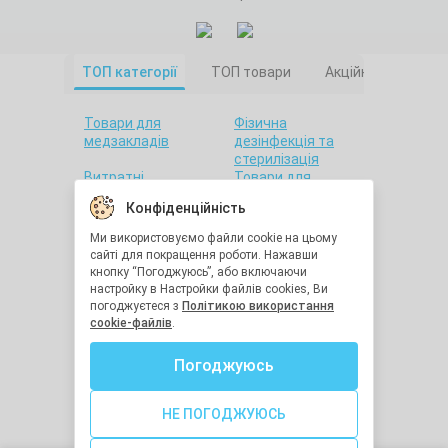
ТОП категорії
ТОП товари
Акційні товари
Товари для
Фізична
медзакладів
дезінфекція та
стерилізація
Витратні
Товари для
матеріали
салонів краси
Конфіденційність
Товари для дому
Санітарна гігієна
Товари для
Товари для
Ми використовуємо файли cookie на цьому
стоматології
лабораторій
сайті для покращення роботи. Нажавши
Краса та здоров'я
Утилізація
кнопку “Погоджуюсь”, або включаючи
медичних відходів
настройку в Настройки файлів cookies, Ви
Засоби
Остання одиниця
погоджуєтеся з
Політикою використання
індивідуального
cookie-файлів
.
захисту
Хімічна
Діагностичне
Погоджуюсь
дезінфекція та
обладнання
стерилізація
Медична техніка
Засоби реабілітації
НЕ ПОГОДЖУЮСЬ
Голки для ін'єкцій
Гігрометри та
термометри