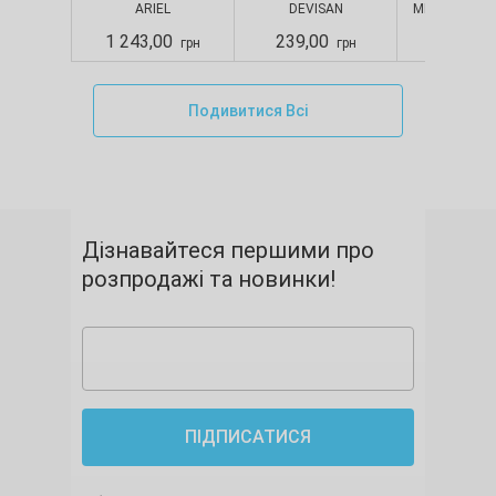
ARIEL
DEVISAN
MERCATOR M
шт./уп.), Devisan
S
1 243,00
239,00
280,00
грн
грн
Подивитися Всі
Дізнавайтеся першими про
розпродажі та новинки!
ПІДПИСАТИСЯ