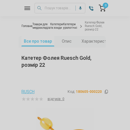
0
Катетер Фолея
Товари для
Катетери
Катетери
Головна
Ruesch Gold,
медзакладів
та зонди
урологічні
розмір 22
Все про товар
Опис
Характеристики
Від
Катетер Фолея Ruesch Gold,
розмір 22
RUSCH
Код:
180605-000220
відгуків: 0