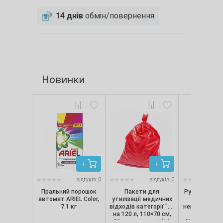
14 днів
обмін/повернення
Новинки
відгуків: 0
відгуків: 0
Пральний порошок
Пакети для
Рукавички ні
автомат ARIEL Color,
утилізації медичних
текстуро
7.1 кг
відходів категорії "B"
непопудрені, 
на 120 л, 110×70 см,
шт/уп) Nit
50 мкм, червоні (10
CLASSIC, Merc