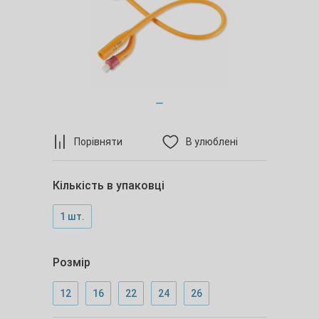
Порівняти
В улюблені
Кількість в упаковці
1 шт.
Розмір
12
16
22
24
26