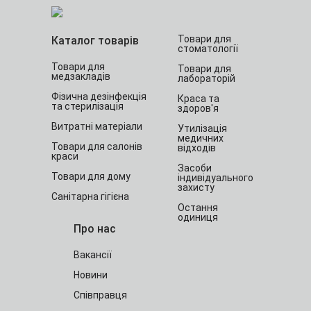
Товари для
Каталог товарів
стоматології
Товари для
Товари для
медзакладів
лабораторій
Фізична дезінфекція
Краса та
та стерилізація
здоров'я
Витратні матеріали
Утилізація
медичних
Товари для салонів
відходів
краси
Засоби
Товари для дому
індивідуального
захисту
Санітарна гігієна
Остання
одиниця
Про нас
Вакансії
Новини
Співправця