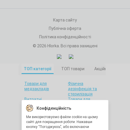
Карта сайту
Публічна оферта
Політика конфіденційності
© 2026 Hlorka. Всі права захищені
ТОП категорії
ТОП товари
Акційні товари
Товари для
Фізична
медзакладів
дезінфекція та
стерилізація
Витратні
Товари для
матеріали
салонів краси
Конфіденційність
Товари для дому
Санітарна гігієна
Товари для
Товари для
Ми використовуємо файли cookie на цьому
стоматології
лабораторій
сайті для покращення роботи. Нажавши
Краса та здоров'я
Утилізація
кнопку “Погоджуюсь”, або включаючи