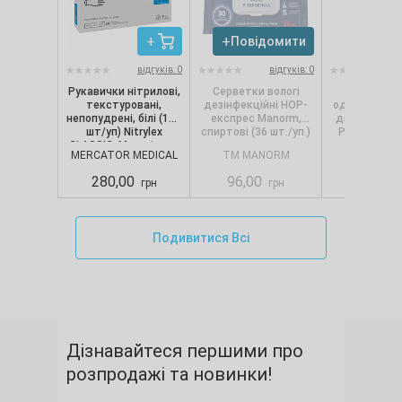
Повідомити
Повід
відгуків: 0
відгуків: 0
Рукавички нітрилові,
Серветки вологі
Сервет
текстуровані,
дезінфекційні НОР-
одношарові, 
непопудрені, білі (100
експрес Manorm,
диспенсерів
шт/уп) Nitrylex
спиртові (36 шт./уп.)
Pro.Extra, 1
CLASSIC, Mercator, р.
(250 шт./
MERCATOR MEDICAL
TM MANORM
SELPA
S
280,00
96,00
88,00
грн
грн
Подивитися Всі
Дізнавайтеся першими про
розпродажі та новинки!