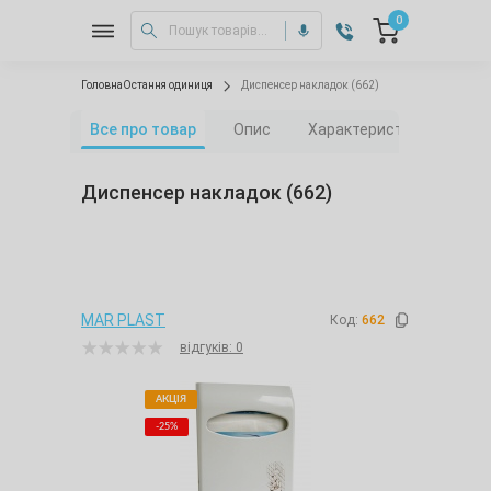
0
Головна
Остання одиниця
Диспенсер накладок (662)
Все про товар
Опис
Характеристики
Від
Диспенсер накладок (662)
MAR PLAST
Код:
662
відгуків: 0
АКЦІЯ
-25%