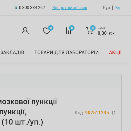
0 800 334 267
Зворотній зв’язок
Рус
Укр
0
0
0
Сума
0,00
грн
ДЗАКЛАДІВ
ТОВАРИ ДЛЯ ЛАБОРАТОРІЙ
АКЦІЇ
озкової пункції
пункції,
Код:
902511235
(10 шт./уп.)