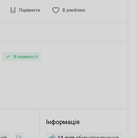
Порівняти
В улюблені
В наявності
Інформація
вий
14 днів
обмін/повернення