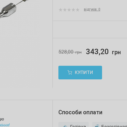
відгуків: 0
343,20
528,00
грн
грн
КУПИТИ
Способи оплати
ицю
міння!
Готівка
Безготівко