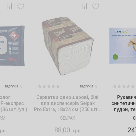
відгуків: 0
відгуків: 0
ологі
Серветки одношарові, білі
Рукавич
ОР-експрес
для диспенсерів Selpak
синтетичн
(36 шт./уп.)
Pro.Extra, 18х24 см (250 шт./
пудри, т
уп.)
Care365, 
RM
SELPAK
C
88,00
24
рн
грн