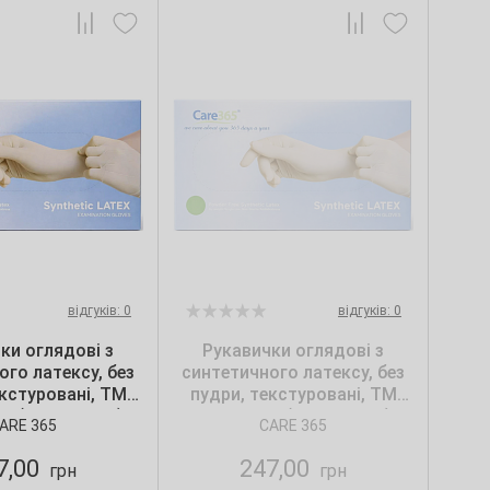
відгуків: 0
відгуків: 0
ки оглядові з
Рукавички оглядові з
ого латексу, без
синтетичного латексу, без
екстуровані, ТМ
пудри, текстуровані, ТМ
М (100 шт./уп.)
Care365, S (100 шт./уп.)
ARE 365
CARE 365
7,00
247,00
грн
грн