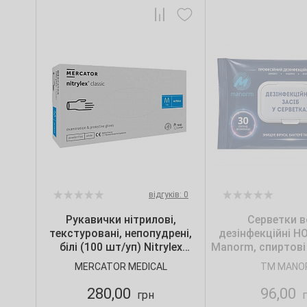
відгуків: 0
Рукавички нітрилові,
Серветки в
текстуровані, непопудрені,
дезінфекційні Н
білі (100 шт/уп) Nitrylex
Manorm, спиртові 
CLASSIC, Mercator, р. S
MERCATOR MEDICAL
TM MANO
280,00
96,00
грн
г