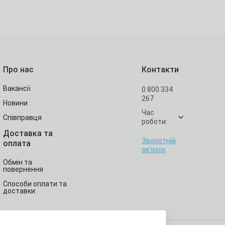
Про нас
Контакти
Вакансії
0 800 334
267
Новини
Час
Співправця
роботи:
Доставка та
Зворотній
оплата
зв’язок
Обмін та
повернення
Способи оплати та
доставки