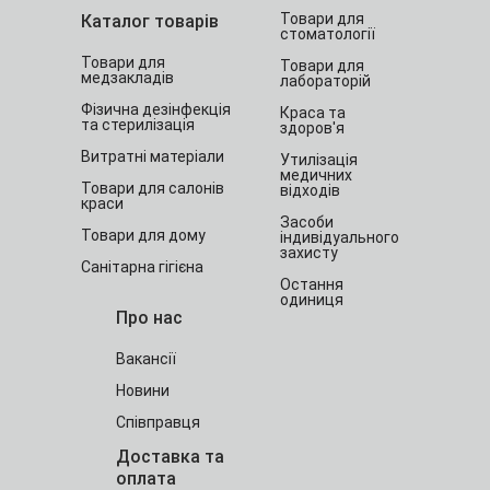
Товари для
Каталог товарів
стоматології
Товари для
Товари для
медзакладів
лабораторій
Фізична дезінфекція
Краса та
та стерилізація
здоров'я
Витратні матеріали
Утилізація
медичних
Товари для салонів
відходів
краси
Засоби
Товари для дому
індивідуального
захисту
Санітарна гігієна
Остання
одиниця
Про нас
Вакансії
Новини
Співправця
Доставка та
оплата