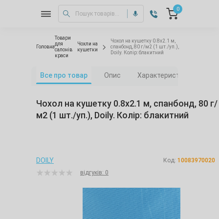
0
Товари
Чохол на кушетку 0.8х2.1 м,
для
Чохли на
Головна
спанбонд, 80 г/м2 (1 шт./уп.),
салонів
кушетки
Doily. Колір: блакитний
краси
Все про товар
Опис
Характеристики
Від
Чохол на кушетку 0.8х2.1 м, спанбонд, 80 г/
м2 (1 шт./уп.), Doily. Колір: блакитний
DOILY
Код:
10083970020
відгуків: 0