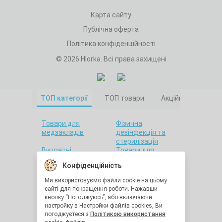
Карта сайту
Публічна оферта
Політика конфіденційності
© 2026 Hlorka. Всі права захищені
ТОП категорії
ТОП товари
Акційні товари
Товари для
Фізична
медзакладів
дезінфекція та
стерилізація
Витратні
Товари для
матеріали
салонів краси
Конфіденційність
Товари для дому
Санітарна гігієна
Товари для
Товари для
Ми використовуємо файли cookie на цьому
стоматології
лабораторій
сайті для покращення роботи. Нажавши
Краса та здоров'я
Утилізація
кнопку “Погоджуюсь”, або включаючи
медичних відходів
настройку в Настройки файлів cookies, Ви
Засоби
Остання одиниця
погоджуєтеся з
Політикою використання
індивідуального