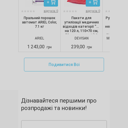
відгуків: 0
відгуків: 0
Пральний порошок
Пакети для
Рукавички ні
автомат ARIEL Color,
утилізації медичних
текстуро
7.1 кг
відходів категорії "B"
непопудрені, 
на 120 л, 110×70 см,
шт/уп) Nit
50 мкм, червоні (10
CLASSIC, Merc
ARIEL
DEVISAN
MERCATOR M
шт./уп.), Devisan
S
1 243,00
239,00
280,00
грн
грн
Подивитися Всі
Дізнавайтеся першими про
розпродажі та новинки!