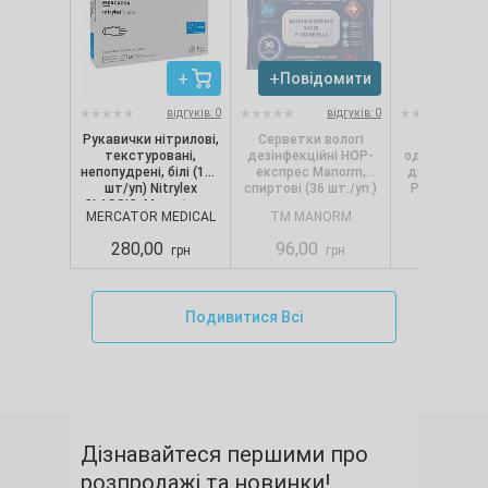
Повідомити
Повід
відгуків: 0
відгуків: 0
Рукавички нітрилові,
Серветки вологі
Сервет
текстуровані,
дезінфекційні НОР-
одношарові, 
непопудрені, білі (100
експрес Manorm,
диспенсерів
шт/уп) Nitrylex
спиртові (36 шт./уп.)
Pro.Extra, 1
CLASSIC, Mercator, р.
(250 шт./
MERCATOR MEDICAL
TM MANORM
SELPA
S
280,00
96,00
88,00
грн
грн
Подивитися Всі
Дізнавайтеся першими про
розпродажі та новинки!