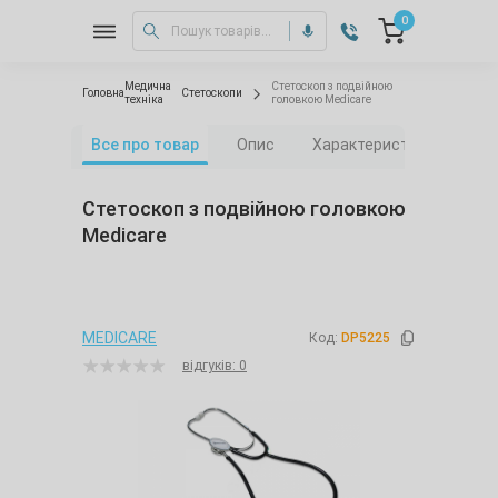
0
Медична
Стетоскоп з подвійною
Головна
Стетоскопи
техніка
головкою Medicare
Все про товар
Опис
Характеристики
Від
Стетоскоп з подвійною головкою
Medicare
MEDICARE
Код:
DP5225
відгуків: 0