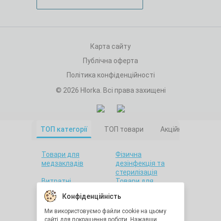
Карта сайту
Публічна оферта
Політика конфіденційності
© 2026 Hlorka. Всі права захищені
ТОП категорії
ТОП товари
Акційні товари
Товари для
Фізична
медзакладів
дезінфекція та
стерилізація
Витратні
Товари для
матеріали
салонів краси
Конфіденційність
Товари для дому
Санітарна гігієна
Товари для
Товари для
Ми використовуємо файли cookie на цьому
стоматології
лабораторій
сайті для покращення роботи. Нажавши