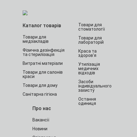
Товари для
Каталог товарів
стоматології
Товари для
Товари для
медзакладів
лабораторій
Фізична дезінфекція
Краса та
та стерилізація
здоров'я
Витратні матеріали
Утилізація
медичних
Товари для салонів
відходів
краси
Засоби
Товари для дому
індивідуального
захисту
Санітарна гігієна
Остання
одиниця
Про нас
Вакансії
Новини