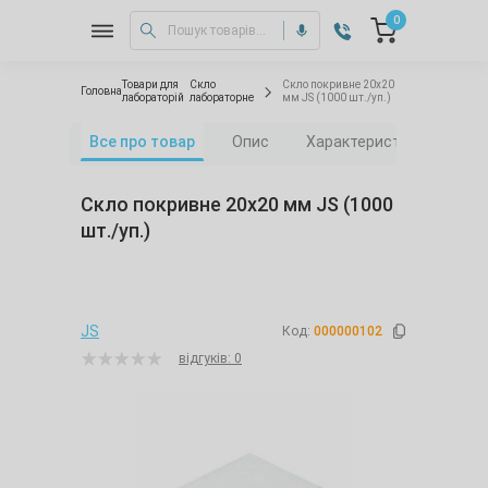
0
Товари для
Скло
Скло покривне 20х20
Головна
лабораторій
лабораторне
мм JS (1000 шт./уп.)
Все про товар
Опис
Характеристики
Від
Скло покривне 20х20 мм JS (1000
шт./уп.)
JS
Код:
000000102
відгуків: 0