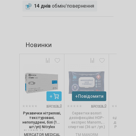
14 днів
обмін/повернення
Новинки
Повідомити
Повід
відгуків: 0
відгуків: 0
Рукавички нітрилові,
Серветки вологі
Сервет
текстуровані,
дезінфекційні НОР-
одношарові, 
непопудрені, білі (100
експрес Manorm,
диспенсерів
шт/уп) Nitrylex
спиртові (36 шт./уп.)
Pro.Extra, 1
CLASSIC, Mercator, р.
(250 шт./
MERCATOR MEDICAL
TM MANORM
SELPA