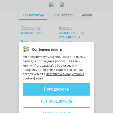
ТОП категорії
ТОП товари
Акційні товари
Товари для
Фізична
медзакладів
дезінфекція та
стерилізація
Витратні
Товари для
матеріали
салонів краси
Конфіденційність
Товари для дому
Санітарна гігієна
Товари для
Товари для
Ми використовуємо файли cookie на цьому
стоматології
лабораторій
сайті для покращення роботи. Нажавши
Краса та здоров'я
Утилізація
кнопку “Погоджуюсь”, або включаючи
медичних відходів
настройку в Настройки файлів cookies, Ви
Засоби
Остання одиниця
погоджуєтеся з
Політикою використання
індивідуального
cookie-файлів
.
захисту
Хімічна
Діагностичне
Погоджуюсь
дезінфекція та
обладнання
стерилізація
Медична техніка
Засоби реабілітації
НЕ ПОГОДЖУЮСЬ
Голки для ін'єкцій
Гігрометри та
термометри