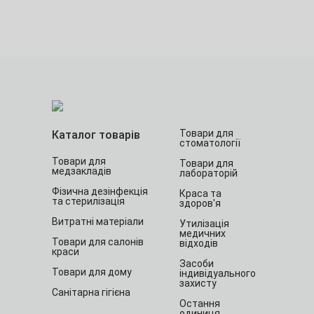
Товари для
Каталог товарів
стоматології
Товари для
Товари для
медзакладів
лабораторій
Фізична дезінфекція
Краса та
та стерилізація
здоров'я
Витратні матеріали
Утилізація
медичних
Товари для салонів
відходів
краси
Засоби
Товари для дому
індивідуального
захисту
Санітарна гігієна
Остання
одиниця