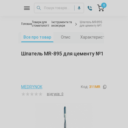
0
Товари для
Інструменти та
Шпатель MR-895
Головна
стоматології
аксесуари
для цементу №1
Все про товар
Опис
Характеристики
Від
Шпатель MR-895 для цементу №1
MEDRYNOK
Код:
311MR
відгуків: 0