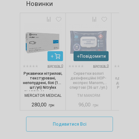
Новинки
Повідомити
Повід
відгуків: 0
відгуків: 0
Рукавички нітрилові,
Серветки вологі
Сервет
текстуровані,
дезінфекційні НОР-
одношарові, 
непопудрені, білі (100
експрес Manorm,
диспенсерів
шт/уп) Nitrylex
спиртові (36 шт./уп.)
Pro.Extra, 1
CLASSIC, Mercator, р.
(250 шт./
MERCATOR MEDICAL
TM MANORM
SELPA
S
280,00
96,00
88,00
грн
грн
Подивитися Всі