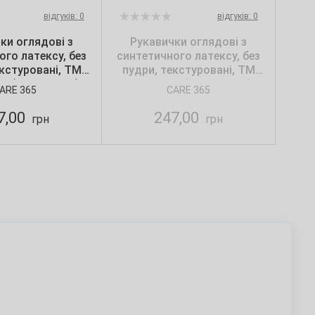
відгуків: 0
відгуків: 0
ки оглядові з
Рукавички оглядові з
ого латексу, без
синтетичного латексу, без
екстуровані, ТМ
пудри, текстуровані, ТМ
М (100 шт./уп.)
Care365, S (100 шт./уп.)
ARE 365
CARE 365
7,00
247,00
грн
грн