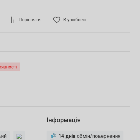
Порівняти
В улюблені
аявності
Інформація
вий
14 днів
обмін/повернення