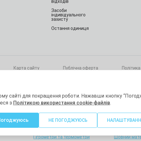
відходів
Засоби
індивідуального
захисту
Остання одиниця
Карта сайту
Публічна оферта
Політика
ри
ому сайті для покращення роботи. Нажавши кнопку “Погод
теся з
Політикою використання cookie-файлів
.
а
Витратні матеріали
Товари для 
Погоджуюсь
гії
Товари для лабораторій
Краса та здо
НЕ ПОГОДЖУЮСЬ
НАЛАШТУВАН
Хімічна дезінфекція та
Діагностичн
стерилізація
Гігрометри та термометри
Шовний мате