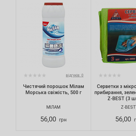
відгуків: 0
Чистячий порошок Мілам
Серветки з мікр
Морська свіжість, 500 г
прибирання, зелен
Z-BEST (3 шт
МІЛАМ
Z-BEST
56,00
56,00
грн
г