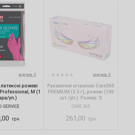
відгуків: 0
відгуків: 0
 латексні рожеві
Рукавички нітрилові Care365
Professional, M (1
PREMIUM (3.5 г), рожеві (100
ара/уп.)
шт./уп.). Розмір: S
O-SERVICE
CARE 365
3,00
261,00
грн
грн