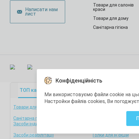
Товари для салонів
Написати нам
краси
лист
Товари для дому
Санітарна гігієна
Конфіденційність
ТОП категорії
ТОП товари
Акційні това
Ми використовуємо файли cookie на ць
Настройки файлів cookies, Ви погоджує
Товари для медзакладів
Фізична дезінфекція т
стерилізація
Санітарна гігієна
Товари для стоматоло
Засоби індивідуального захисту
Остання одиниця
Засоби реабілітації
Голки для ін'єкцій