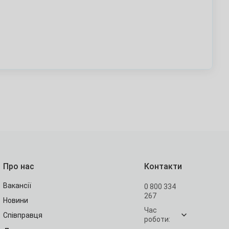
Про нас
Контакти
Вакансії
0 800 334
267
Новини
Час
Співправця
роботи: