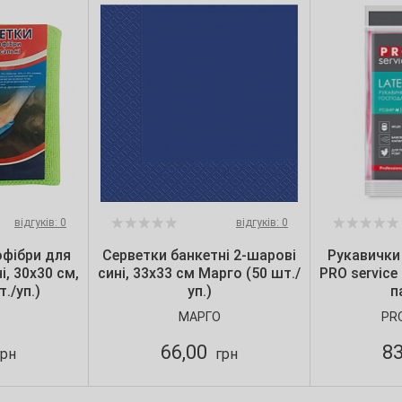
відгуків: 0
відгуків: 0
офібри для
Серветки банкетні 2-шарові
Рукавички
і, 30х30 см,
сині, 33х33 см Марго (50 шт./
PRO service 
./уп.)
уп.)
п
МАРГО
PR
66,00
8
рн
грн