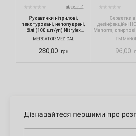
відгуків: 0
Рукавички нітрилові,
Серветки в
текстуровані, непопудрені,
дезінфекційні Н
білі (100 шт/уп) Nitrylex
Manorm, спиртові 
CLASSIC, Mercator, р. S
MERCATOR MEDICAL
TM MANO
280,00
96,00
грн
г
Дізнавайтеся першими про розп