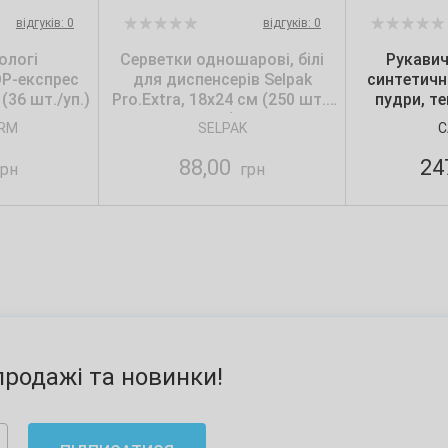
відгуків: 0
відгуків: 0
ологі
Серветки одношарові, білі
Рукавич
ОР-експрес
для диспенсерів Selpak
синтетичн
(36 шт./уп.)
Pro.Extra, 18х24 см (250 шт./
пудри, т
уп.)
Care365, 
RM
SELPAK
C
88,00
24
рн
грн
родажі та новинки!