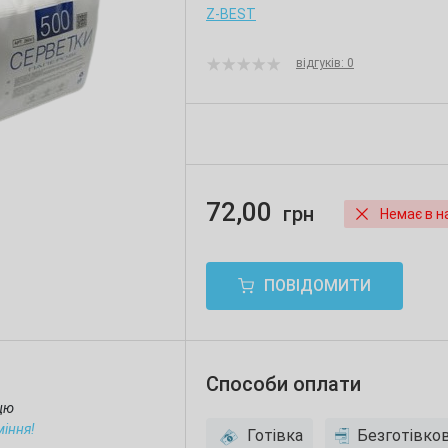
Z-BEST
відгуків: 0
72,00
грн
Немає в н
ПОВІДОМИТИ
Способи оплати
ицю
міння!
Готівка
Безготівко