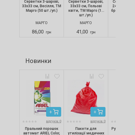
Серветки 3-шарові,
Серветки 3-шарові,
Серветки 3-
33х33 см, Весілля, ТМ
33х33 см, Польові
24х24 см, о
Марго (50 шт./уп.)
квіти, ТМ Марго (18
бронза, ТМ М
шт./уп.)
шт./уп
МАРГО
МАРГО
МАРГ
86,00
41,00
32,00
грн
грн
Новинки
відгуків: 0
відгуків: 0
Пральний порошок
Пакети для
Рукавички ні
автомат ARIEL Color,
утилізації медичних
текстуро