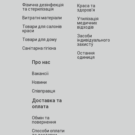
Фізична дезінфекція
Краса та
та стерилізація
здоров'я
Витратні матеріали
Утилізація
медичних
Товари для салонів
відходів
краси
Засоби
Товари для дому
індивідуального
захисту
Санітарна гігієна
Остання
одиниця
Про нас
Вакансії
Новини
Співправця
Доставка та
оплата
Обмін та
повернення
Способи оплати