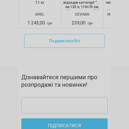
7.1 кг
відходів категорії "B"
непопудрені, 
на 120 л, 110×70 см,
шт/уп) Nit
50 мкм, червоні (10
CLASSIC, Merc
ARIEL
DEVISAN
MERCATOR M
шт./уп.), Devisan
S
1 243,00
239,00
280,00
грн
грн
Подивитися Всі
Дізнавайтеся першими про
розпродажі та новинки!
ПІДПИСАТИСЯ