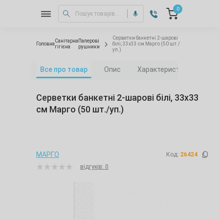
0
Серветки банкетні 2-шарові
Санітарна
Паперові
Головна
білі, 33х33 см Марго (50 шт./
гігієна
рушники
уп.)
Все про товар
Опис
Характеристики
Від
Серветки банкетні 2-шарові білі, 33х33
см Марго (50 шт./уп.)
МАРГО
Код:
26424
відгуків: 0