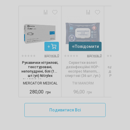
Повідомити
Повід
відгуків: 0
відгуків: 0
Рукавички нітрилові,
Серветки вологі
Сервет
текстуровані,
дезінфекційні НОР-
одношарові, 
непопудрені, білі (100
експрес Manorm,
диспенсерів
шт/уп) Nitrylex
спиртові (36 шт./уп.)
Pro.Extra, 1
CLASSIC, Mercator, р.
(250 шт./
MERCATOR MEDICAL
TM MANORM
SELPA
S
280,00
96,00
88,00
грн
грн
Подивитися Всі