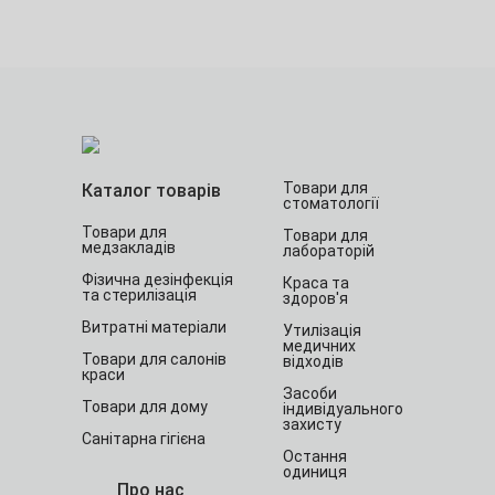
Товари для
Каталог товарів
стоматології
Товари для
Товари для
медзакладів
лабораторій
Фізична дезінфекція
Краса та
та стерилізація
здоров'я
Витратні матеріали
Утилізація
медичних
Товари для салонів
відходів
краси
Засоби
Товари для дому
індивідуального
захисту
Санітарна гігієна
Остання
одиниця
Про нас