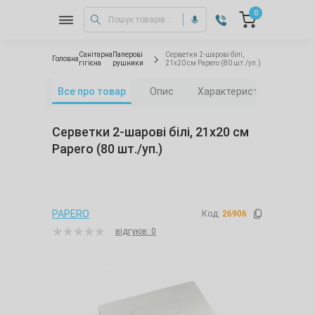
0
Санітарна
Паперові
Серветки 2-шарові білі,
Головна
гігієна
рушники
21х20 см Papero (80 шт./уп.)
Все про товар
Опис
Характеристики
Від
Серветки 2-шарові білі, 21х20 см
Papero (80 шт./уп.)
PAPERO
Код:
26906
відгуків: 0