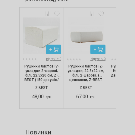
відгуків: 0
відгуків: 0
Рушники листові V-
Рушники листові Z-
Рушники рулон
укладки 2-шарові,
укладки, 22.5х22 см,
Hundred цел
білі, 22.5х20 см, Z-
білі, 2-шарові, з
двошарові, бі
BEST (150 аркушів/
целюлози, Z-BEST
уп.)
(160 шт./уп.)
Z-BEST
Z-BEST
КОХАВИ
48,00
67,00
183,00
грн
грн
Новинки