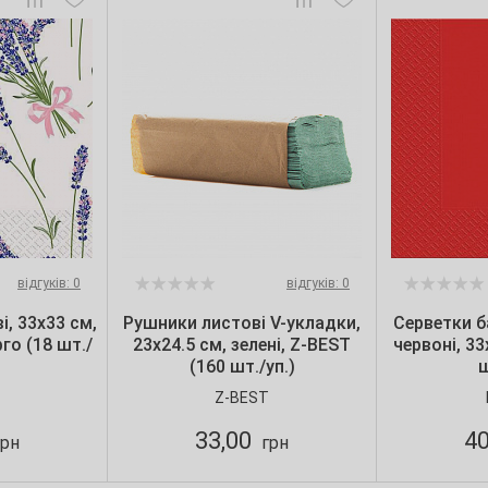
відгуків: 0
відгуків: 0
, 33х33 см,
Рушники листові V-укладки,
Серветки б
го (18 шт./
23х24.5 см, зелені, Z-BEST
червоні, 3
(160 шт./уп.)
ш
Z-BEST
33,00
4
рн
грн