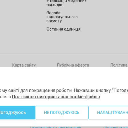
Утилізація медичних
відходів
Засоби
індивідуального
захисту
Остання одиниця
Карта сайту
Публічна оферта
Політика
ри
ому сайті для покращення роботи. Нажавши кнопку “Погод
теся з
Політикою використання cookie-файлів
.
а
Витратні матеріали
Товари для 
Погоджуюсь
гії
Товари для лабораторій
Краса та здо
НЕ ПОГОДЖУЮСЬ
НАЛАШТУВАН
Хімічна дезінфекція та
Діагностичн
стерилізація
Гігрометри та термометри
Шовний мате