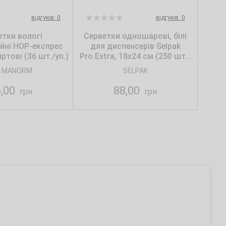
відгуків: 0
відгуків: 0
етки вологі
Серветки одношарові, білі
ійні НОР-експрес
для диспенсерів Selpak
ртові (36 шт./уп.)
Pro.Extra, 18х24 см (250 шт./
уп.)
 MANORM
SELPAK
6,00
88,00
грн
грн