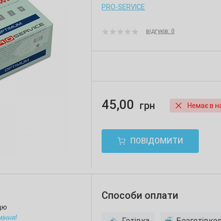
PRO-SERVICE
відгуків: 0
45,00
грн
Немає в н
ПОВІДОМИТИ
Способи оплати
ицю
міння!
Готівка
Безготівко