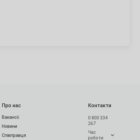
Про нас
Контакти
Вакансії
0 800 334
267
Новини
Час
Співправця
роботи: