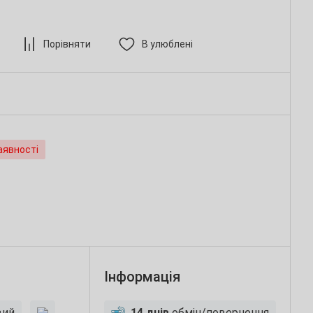
Порівняти
В улюблені
аявності
Інформація
вий
14 днів
обмін/повернення