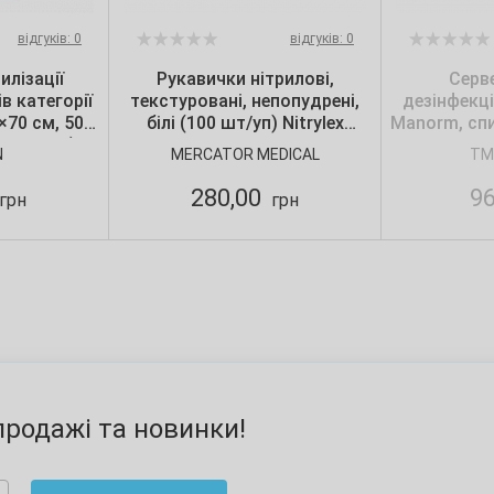
відгуків: 0
відгуків: 0
илізації
Рукавички нітрилові,
Серв
в категорії
текстуровані, непопудрені,
дезінфекц
0×70 см, 50
білі (100 шт/уп) Nitrylex
Manorm, спи
 шт./уп.),
CLASSIC, Mercator, р. S
N
MERCATOR MEDICAL
TM
n
280,00
9
грн
грн
родажі та новинки!