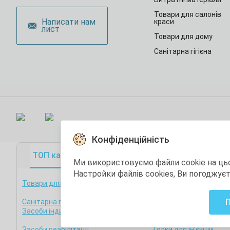
Товари для салонів
Написати нам
краси
лист
Товари для дому
Санітарна гігієна
Конфіденційність
ТОП категорії
ТОП товари
Акційні това
Ми використовуємо файли cookie на ць
Настройки файлів cookies, Ви погоджує
Товари для медзакладів
Фізична дезінфекція т
стерилізація
Санітарна гігієна
Товари для стоматоло
Засоби індивідуального захисту
Остання одиниця
Засоби реабілітації
Голки для ін'єкцій