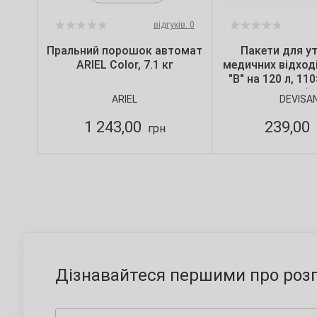
відгуків: 0
Пральний порошок автомат
Пакети для ут
ARIEL Color, 7.1 кг
медичних відході
"B" на 120 л, 11
мкм, червоні (10
ARIEL
DEVISA
Devisa
1 243,00
239,00
грн
Дізнавайтеся першими про розп