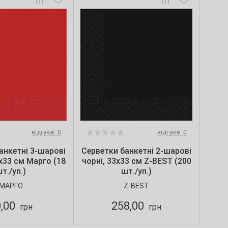
відгуків: 0
відгуків: 0
анкетні 3-шарові
Серветки банкетні 2-шарові
3х33 см Марго (18
чорні, 33х33 см Z-BEST (200
т./уп.)
шт./уп.)
МАРГО
Z-BEST
0,00
258,00
грн
грн