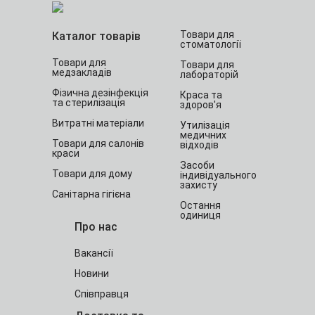
Товари для
Каталог товарів
стоматології
Товари для
Товари для
медзакладів
лабораторій
Фізична дезінфекція
Краса та
та стерилізація
здоров'я
Витратні матеріали
Утилізація
медичних
Товари для салонів
відходів
краси
Засоби
Товари для дому
індивідуального
захисту
Санітарна гігієна
Остання
одиниця
Про нас
Вакансії
Новини
Співправця