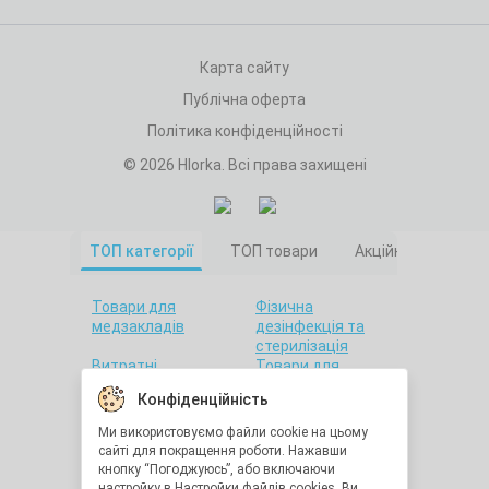
Карта сайту
Публічна оферта
Політика конфіденційності
© 2026 Hlorka. Всі права захищені
ТОП категорії
ТОП товари
Акційні товари
Товари для
Фізична
медзакладів
дезінфекція та
стерилізація
Витратні
Товари для
матеріали
салонів краси
Конфіденційність
Товари для дому
Санітарна гігієна
Товари для
Товари для
Ми використовуємо файли cookie на цьому
стоматології
лабораторій
сайті для покращення роботи. Нажавши
Краса та здоров'я
Утилізація
кнопку “Погоджуюсь”, або включаючи
медичних відходів
настройку в Настройки файлів cookies, Ви