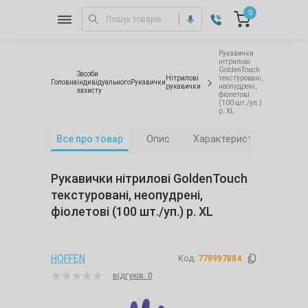
0
Рукавички
нітрилові
GoldenTouch
Засоби
Нітрилові
текстуровані,
Головна
індивідуального
Рукавички
рукавички
неопудрені,
захисту
фіолетові
(100 шт./уп.)
р. XL
Все про товар
Опис
Характеристики
Від
Рукавички нітрилові GoldenTouch
текстуровані, неопудрені,
фіолетові (100 шт./уп.) р. XL
HOFFEN
Код:
778997884
відгуків: 0