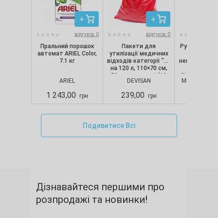
відгуків: 0
відгуків: 0
Пральний порошок
Пакети для
Рукавички ні
автомат ARIEL Color,
утилізації медичних
текстуро
7.1 кг
відходів категорії "B"
непопудрені, 
на 120 л, 110×70 см,
шт/уп) Nit
50 мкм, червоні (10
CLASSIC, Merc
ARIEL
DEVISAN
MERCATOR M
шт./уп.), Devisan
S
1 243,00
239,00
280,00
грн
грн
Подивитися Всі
Дізнавайтеся першими про
розпродажі та новинки!