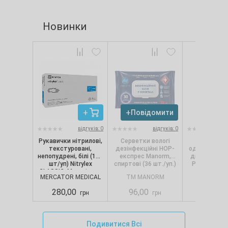
Новинки
Повідомити
Повід
відгуків: 0
відгуків: 0
Рукавички нітрилові,
Серветки вологі
Сервет
текстуровані,
дезінфекційні НОР-
одношарові, 
непопудрені, білі (100
експрес Manorm,
диспенсерів
шт/уп) Nitrylex
спиртові (36 шт./уп.)
Pro.Extra, 1
CLASSIC, Mercator, р.
(250 шт./
MERCATOR MEDICAL
TM MANORM
SELPA
S
280,00
96,00
88,00
грн
грн
Подивитися Всі