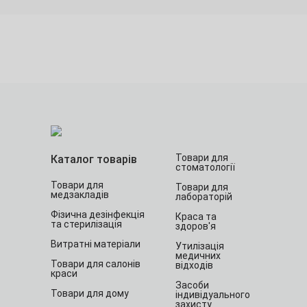
Товари для
Каталог товарів
стоматології
Товари для
Товари для
медзакладів
лабораторій
Фізична дезінфекція
Краса та
та стерилізація
здоров'я
Витратні матеріали
Утилізація
медичних
Товари для салонів
відходів
краси
Засоби
Товари для дому
індивідуального
захисту