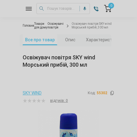
0
Товари
Освіжувачі
Освіжувач повітря SKY wind
Головна
для дому
повітря
Морський прибій, 300 мл
Все про товар
Опис
Характеристики
Від
Освіжувач повітря SKY wind
Морський прибій, 300 мл
SKY WIND
Код:
55302
відгуків: 0