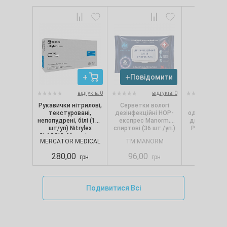
Повідомити
Повід
відгуків: 0
відгуків: 0
Рукавички нітрилові,
Серветки вологі
Сервет
текстуровані,
дезінфекційні НОР-
одношарові, 
непопудрені, білі (100
експрес Manorm,
диспенсерів
шт/уп) Nitrylex
спиртові (36 шт./уп.)
Pro.Extra, 1
CLASSIC, Mercator, р.
(250 шт./
MERCATOR MEDICAL
TM MANORM
SELPA
S
280,00
96,00
88,00
грн
грн
Подивитися Всі