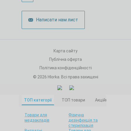
Написати нам лист
Карта сайту
Публічна оферта
Політика конфіденційності
© 2026 Hlorka. Всі права захищені
ТОП категорії
ТОП товари
Акційні товари
Товари для
Фізична
медзакладів
дезінфекція та
стерилізація
Витратні
Товари для