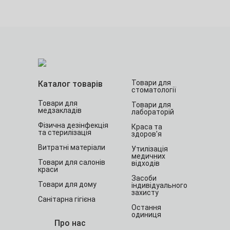
Товари для
Каталог товарів
стоматології
Товари для
Товари для
медзакладів
лабораторій
Фізична дезінфекція
Краса та
та стерилізація
здоров'я
Витратні матеріали
Утилізація
медичних
Товари для салонів
відходів
краси
Засоби
Товари для дому
індивідуального
захисту
Санітарна гігієна
Остання
одиниця
Про нас