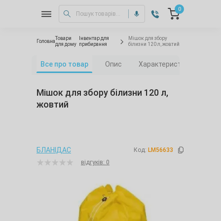
0
Товари
Інвентар для
Мішок для збору
Головна
для дому
прибирання
білизни 120 л, жовтий
Все про товар
Опис
Характеристики
Від
Мішок для збору білизни 120 л,
жовтий
БЛАНІДАС
Код:
LM56633
відгуків: 0