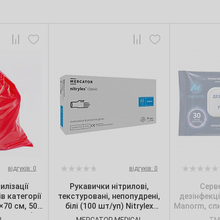
відгуків: 0
відгуків: 0
илізації
Рукавички нітрилові,
Серв
в категорії
текстуровані, непопудрені,
дезінфекц
0×70 см, 50
білі (100 шт/уп) Nitrylex
Manorm, спи
 шт./уп.),
CLASSIC, Mercator, р. S