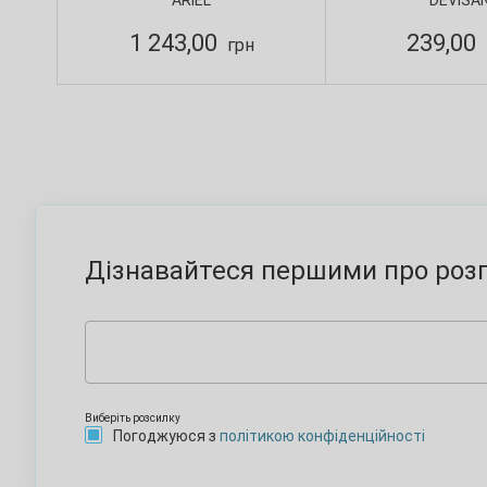
ARIEL
DEVISA
Devisa
1 243,00
239,00
грн
Дізнавайтеся першими про розп
Виберіть розсилку
Погоджуюся з
політикою конфіденційності