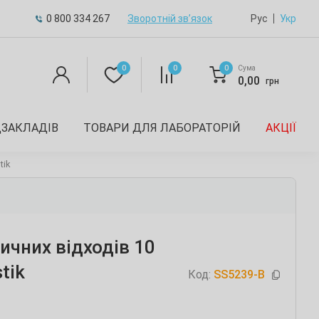
0 800 334 267
Зворотній зв’язок
Рус
Укр
0
0
0
Сума
0,00
грн
ДЗАКЛАДІВ
ТОВАРИ ДЛЯ ЛАБОРАТОРІЙ
АКЦІЇ
tik
ичних відходів 10
stik
Код:
SS5239-B