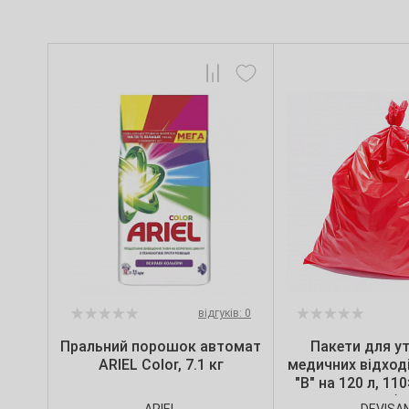
відгуків: 0
Пральний порошок автомат
Пакети для ут
ARIEL Color, 7.1 кг
медичних відході
"B" на 120 л, 11
мкм, червоні (10