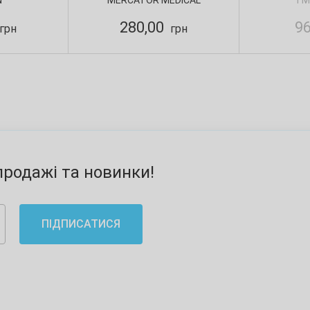
N
MERCATOR MEDICAL
TM
n
280,00
9
грн
грн
родажі та новинки!
ПІДПИСАТИСЯ