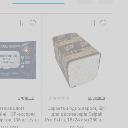
відгуків: 0
відгуків: 0
етки вологі
Серветки одношарові, білі
ійні НОР-експрес
для диспенсерів Selpak
ртові (36 шт./уп.)
Pro.Extra, 18х24 см (250 шт./
уп.)