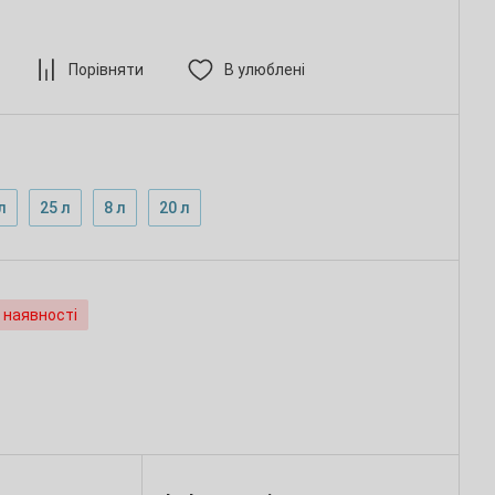
Порівняти
В улюблені
л
25 л
8 л
20 л
 наявності