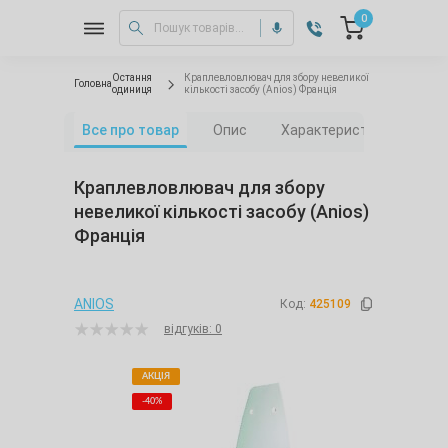
0
Остання
Краплевловлювач для збору невеликої
Головна
одиниця
кількості засобу (Anios) Франція
Все про товар
Опис
Характеристики
Від
Краплевловлювач для збору
невеликої кількості засобу (Anios)
Франція
ANIOS
Код:
425109
відгуків: 0
АКЦІЯ
-40%