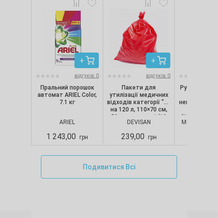
відгуків: 0
відгуків: 0
Пральний порошок
Пакети для
Рукавички ні
автомат ARIEL Color,
утилізації медичних
текстуро
7.1 кг
відходів категорії "B"
непопудрені, 
на 120 л, 110×70 см,
шт/уп) Nit
50 мкм, червоні (10
CLASSIC, Merc
ARIEL
DEVISAN
MERCATOR M
шт./уп.), Devisan
S
1 243,00
239,00
280,00
грн
грн
Подивитися Всі