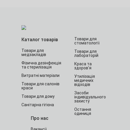
Товари для
Каталог товарів
стоматології
Товари для
Товари для
медзакладів
лабораторій
Фізична дезінфекція
Краса та
та стерилізація
здоров'я
Витратні матеріали
Утилізація
медичних
Товари для салонів
відходів
краси
Засоби
Товари для дому
індивідуального
захисту
Санітарна гігієна
Остання
одиниця
Про нас
Вакансії