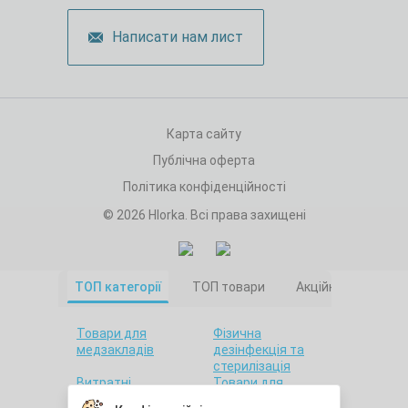
Написати нам лист
Карта сайту
Публічна оферта
Політика конфіденційності
© 2026 Hlorka. Всі права захищені
ТОП категорії
ТОП товари
Акційні товари
Товари для
Фізична
медзакладів
дезінфекція та
стерилізація
Витратні
Товари для
матеріали
салонів краси