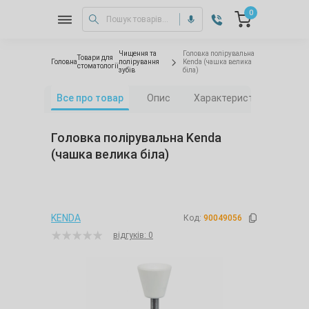
0
Чищення та
Головка полірувальна
Товари для
Головна
полірування
Kenda (чашка велика
стоматології
зубів
біла)
Все про товар
Опис
Характеристики
Від
Головка полірувальна Kenda
(чашка велика біла)
KENDA
Код:
90049056
відгуків: 0