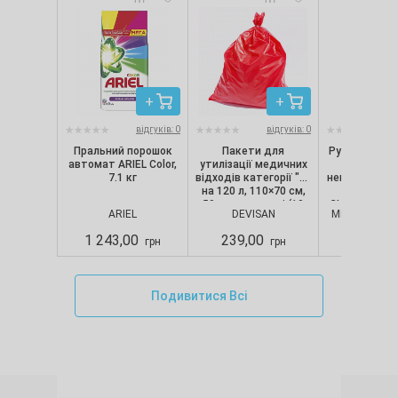
відгуків: 0
відгуків: 0
Пральний порошок
Пакети для
Рукавички ні
автомат ARIEL Color,
утилізації медичних
текстуро
7.1 кг
відходів категорії "B"
непопудрені, 
на 120 л, 110×70 см,
шт/уп) Nit
50 мкм, червоні (10
CLASSIC, Merc
ARIEL
DEVISAN
MERCATOR M
шт./уп.), Devisan
S
1 243,00
239,00
280,00
грн
грн
Подивитися Всі