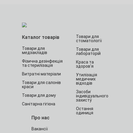
Товари для
Каталог товарів
стоматології
Товари для
Товари для
медзакладів
лабораторій
Фізична дезінфекція
Краса та
та стерилізація
здоров'я
Витратні матеріали
Утилізація
медичних
Товари для салонів
відходів
краси
Засоби
Товари для дому
індивідуального
захисту
Санітарна гігієна
Остання
одиниця
Про нас
Вакансії