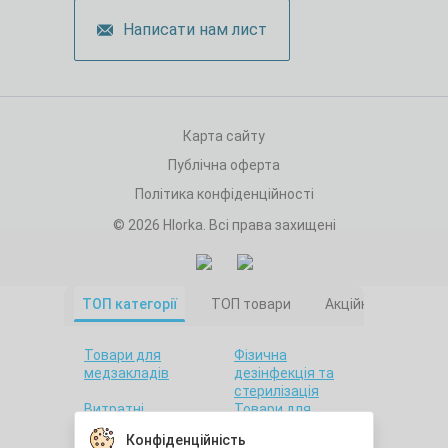
Написати нам лист
Карта сайту
Публічна оферта
Політика конфіденційності
© 2026 Hlorka. Всі права захищені
ТОП категорії
ТОП товари
Акційні товари
Товари для
Фізична
медзакладів
дезінфекція та
стерилізація
Витратні
Товари для
матеріали
салонів краси
Конфіденційність
Товари для дому
Санітарна гігієна