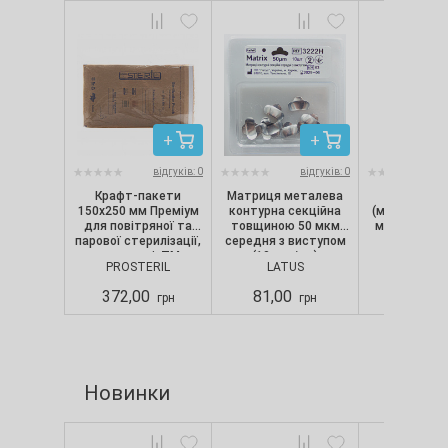
відгуків: 0
відгуків: 0
Крафт-пакети
Матриця металева
Аплікат
150х250 мм Преміум
контурна секційна
(мікробраші) 
для повітряної та
товщиною 50 мкм
мм, Latus (1
парової стерилізації,
середня з виступом
Колір: зе
коричневі, ТМ
(10 шт./уп.)
PROSTERIL
LATUS
LATU
ProSteril (100 шт./уп.)
372,00
81,00
73,00
грн
грн
Новинки