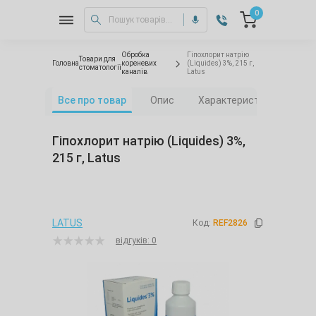
0
Обробка
Гіпохлорит натрію
Товари для
Головна
кореневих
(Liquides) 3%, 215 г,
стоматології
каналів
Latus
Все про товар
Опис
Характеристики
Фа
Гіпохлорит натрію (Liquides) 3%,
215 г, Latus
LATUS
Код:
REF2826
відгуків: 0