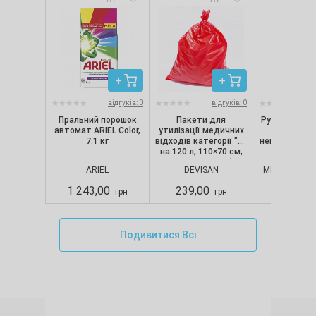
відгуків: 0
відгуків: 0
Пральний порошок
Пакети для
Рукавички ні
автомат ARIEL Color,
утилізації медичних
текстуро
7.1 кг
відходів категорії "B"
непопудрені, 
на 120 л, 110×70 см,
шт/уп) Nit
50 мкм, червоні (10
CLASSIC, Merc
ARIEL
DEVISAN
MERCATOR M
шт./уп.), Devisan
S
1 243,00
239,00
280,00
грн
грн
Подивитися Всі