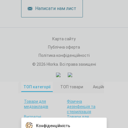
Написати нам лист
Карта сайту
Публічна оферта
Політика конфіденційності
© 2026 Hlorka. Всі права захищені
ТОП категорії
ТОП товари
Акційні товари
Товари для
Фізична
медзакладів
дезінфекція та
стерилізація
Витратні
Товари для
матеріали
салонів краси
Конфіденційність
Товари для дому
Санітарна гігієна