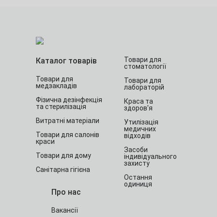
Товари для
Каталог товарів
стоматології
Товари для
Товари для
медзакладів
лабораторій
Фізична дезінфекція
Краса та
та стерилізація
здоров'я
Витратні матеріали
Утилізація
медичних
Товари для салонів
відходів
краси
Засоби
Товари для дому
індивідуального
захисту
Санітарна гігієна
Остання
одиниця
Про нас
Вакансії