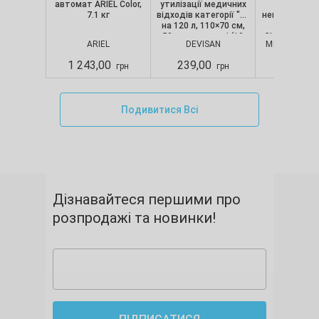
автомат ARIEL Color,
утилізації медичних
текстуро
7.1 кг
відходів категорії "B"
непопудрені, 
на 120 л, 110×70 см,
шт/уп) Nit
50 мкм, червоні (10
CLASSIC, Merc
ARIEL
DEVISAN
MERCATOR M
шт./уп.), Devisan
S
1 243,00
239,00
280,00
грн
грн
Подивитися Всі
Дізнавайтеся першими про
розпродажі та новинки!