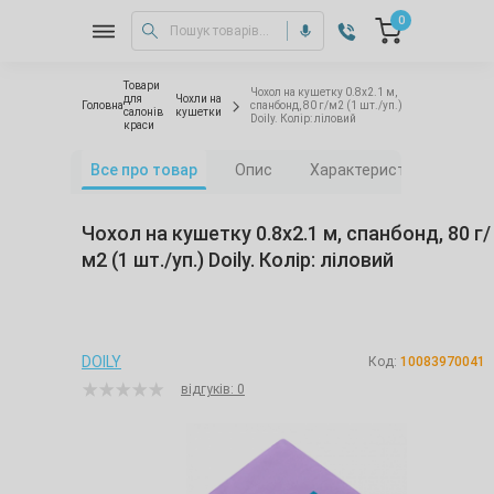
0
Товари
Чохол на кушетку 0.8х2.1 м,
для
Чохли на
Головна
спанбонд, 80 г/м2 (1 шт./уп.)
салонів
кушетки
Doily. Колір: ліловий
краси
Все про товар
Опис
Характеристики
Від
Чохол на кушетку 0.8х2.1 м, спанбонд, 80 г/
м2 (1 шт./уп.) Doily. Колір: ліловий
DOILY
Код:
10083970041
відгуків: 0