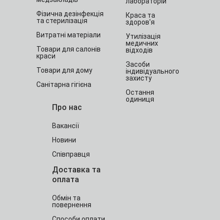
лабораторій
Фізична дезінфекція
Краса та
та стерилізація
здоров'я
Витратні матеріали
Утилізація
медичних
Товари для салонів
відходів
краси
Засоби
Товари для дому
індивідуального
захисту
Санітарна гігієна
Остання
одиниця
Про нас
Вакансії
Новини
Співправця
Доставка та
оплата
Обмін та
повернення
Способи оплати