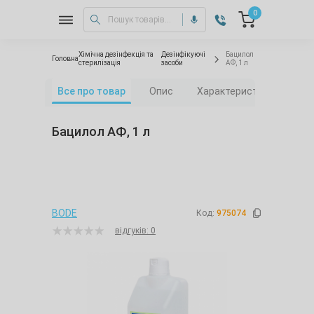
0
Хімічна дезінфекція та
Дезінфікуючі
Бацилол
Головна
стерилізація
засоби
АФ, 1 л
Все про товар
Опис
Характеристики
Фа
Бацилол АФ, 1 л
BODE
Код:
975074
відгуків: 0