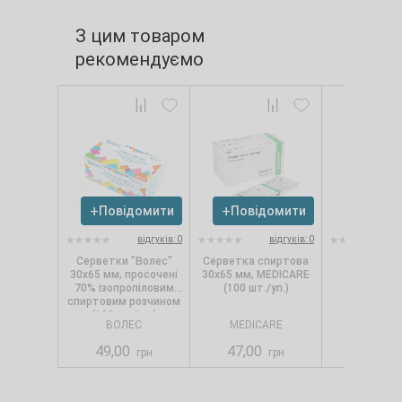
З цим товаром
рекомендуємо
Повідомити
Повідомити
відгуків: 0
відгуків: 0
Серветки "Волес"
Серветка спиртова
Манорм, 1
30х65 мм, просочені
30х65 мм, MEDICARE
дозатор
70% ізопропіловим
(100 шт./уп.)
спиртовим розчином
(100 шт./уп.)
ВОЛЕС
MEDICARE
MDM
49,00
47,00
468,00
грн
грн