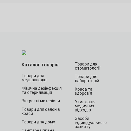
Товари для
Каталог товарів
стоматології
Товари для
Товари для
медзакладів
лабораторій
Фізична дезінфекція
Краса та
та стерилізація
здоров'я
Витратні матеріали
Утилізація
медичних
Товари для салонів
відходів
краси
Засоби
Товари для дому
індивідуального
захисту
Санітарна гігієна