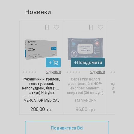
Новинки
Повідомити
Повід
відгуків: 0
відгуків: 0
Рукавички нітрилові,
Серветки вологі
Сервет
текстуровані,
дезінфекційні НОР-
одношарові, 
непопудрені, білі (100
експрес Manorm,
диспенсерів
шт/уп) Nitrylex
спиртові (36 шт./уп.)
Pro.Extra, 1
CLASSIC, Mercator, р.
(250 шт./
MERCATOR MEDICAL
TM MANORM
SELPA
S
280,00
96,00
88,00
грн
грн
Подивитися Всі