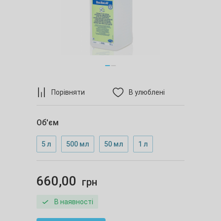
Порівняти
В улюблені
Об'єм
5 л
500 мл
50 мл
1 л
660,00
грн
В наявності