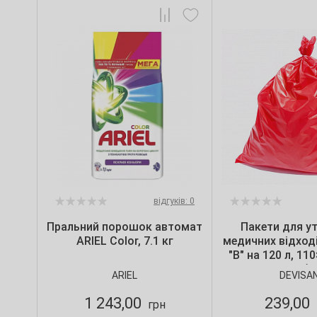
відгуків: 0
Пральний порошок автомат
Пакети для ут
ARIEL Color, 7.1 кг
медичних відході
"B" на 120 л, 11
мкм, червоні (10
ARIEL
DEVISA
Devisa
1 243,00
239,00
грн