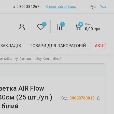
0 800 334 267
Зворотній зв’язок
Рус
Укр
0
0
0
Сума
0,00
грн
ДЗАКЛАДІВ
ТОВАРИ ДЛЯ ЛАБОРАТОРІЙ
АКЦІЇ
(25 шт./уп.) зі спанлейсу. Колір: білий
етка AIR Flow
0см (25 шт./уп.)
Код:
30088760010
: білий