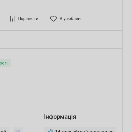
Порівняти
В улюблені
ості
Інформація
вий
14 днів
обмін/повернення