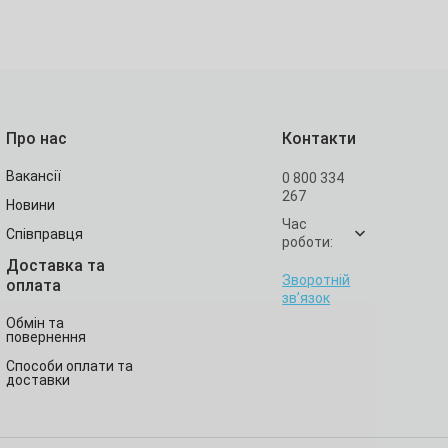
Про нас
Контакти
Вакансії
0 800 334
267
Новини
Час
Співправця
роботи:
Доставка та
Зворотній
оплата
зв’язок
Обмін та
повернення
Способи оплати та
доставки