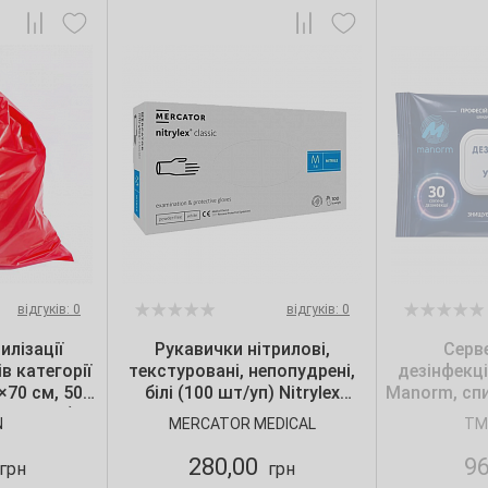
відгуків: 0
відгуків: 0
илізації
Рукавички нітрилові,
Серв
в категорії
текстуровані, непопудрені,
дезінфекц
0×70 см, 50
білі (100 шт/уп) Nitrylex
Manorm, спи
 шт./уп.),
CLASSIC, Mercator, р. S
N
MERCATOR MEDICAL
TM
n
280,00
9
грн
грн