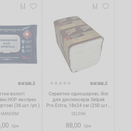
відгуків: 0
відгуків: 0
етки вологі
Серветки одношарові, білі
ійні НОР-експрес
для диспенсерів Selpak
ртові (36 шт./уп.)
Pro.Extra, 18х24 см (250 шт./
уп.)
 MANORM
SELPAK
6,00
88,00
грн
грн