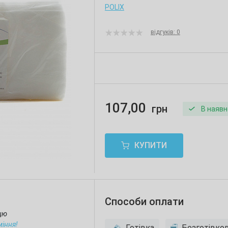
POLIX
відгуків: 0
107,00
грн
В наявн
КУПИТИ
Способи оплати
ицю
міння!
Готівка
Безготівко